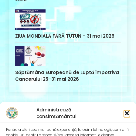
ZIUA MONDIALĂ FĂRĂ TUTUN – 31 mai 2026
Săptămâna Europeană de Luptă Împotriva
Cancerului 25–31 mai 2026
Administrează
consimțământul
Comentarii recente
Pentru a oferi cea mai bună experiență, folosim tehnologii, cum ar fi
cookie-uri, pentru a stoca și/sau accesa informațiile despre