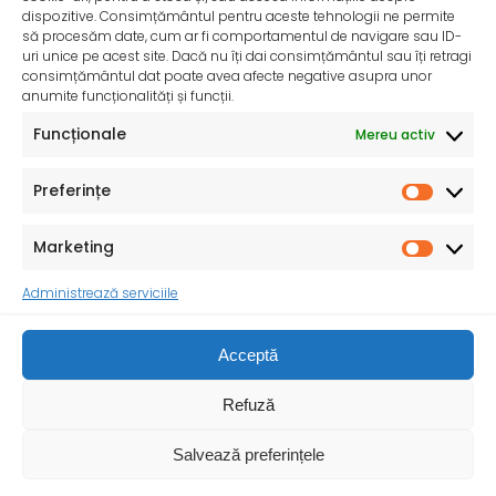
dispozitive. Consimțământul pentru aceste tehnologii ne permite
să procesăm date, cum ar fi comportamentul de navigare sau ID-
uri unice pe acest site. Dacă nu îți dai consimțământul sau îți retragi
consimțământul dat poate avea afecte negative asupra unor
anumite funcționalități și funcții.
Funcționale
Mereu activ
Preferințe
Marketing
Consiliul Județean Vrancea
Administrează serviciile
Ministerul Sănătății
Prefectura Vrancea
Vechiul web site…
Termeni și condiții
Acceptă
MINISTERUL SĂNĂTĂȚII - DIRECȚIA DE SĂNĂTATE
Refuză
PUBLICĂ VRANCEA © 1999-2024 . Modificarea
neautorizată a acestui site web constituie
Salvează preferințele
infracțiune și se pedepsește conform Legii nr.
8/1996 și Art. 42 din Legea nr. 161/2003