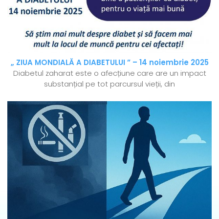
„ ZIUA MONDIALĂ A DIABETULUI ” – 14 noiembrie 2025
Diabetul zaharat este o afecțiune care are un impact
substanțial pe tot parcursul vieții, din