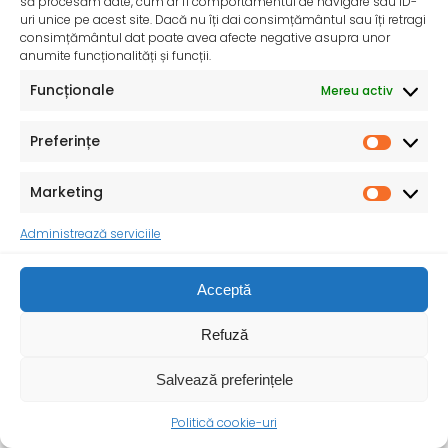
să procesăm date, cum ar fi comportamentul de navigare sau ID-
uri unice pe acest site. Dacă nu îți dai consimțământul sau îți retragi
consimțământul dat poate avea afecte negative asupra unor
anumite funcționalități și funcții.
Funcționale
Mereu activ
Preferințe
Marketing
Administrează serviciile
Acceptă
Ziua Mondială a Sănătății – 7 aprilie 2025
Refuză
Sănătatea mamei și copilului – o prioritate pentru un
viitor durabil ! Cu ocazia Zilei
Salvează preferințele
Politică cookie-uri