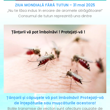
ZIUA MONDIALĂ FĂRĂ TUTUN – 31 mai 2025
„Nu te lăsa indus în eroare de aromele atrăgătoare!”
Consumul de tutun reprezintă una dintre
Țânțarii și căpușele vă pot îmbolnăvi! Protejați-vă
de înțepăturile sau mușcăturile acestora!
Bolile transmise de vectori sunt afecțiuni cauzate de