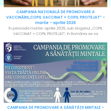
CAMPANIA NAȚIONALĂ DE PROMOVARE A
VACCINĂRII„COPIL VACCINAT = COPIL PROTEJAT” –
martie – aprilie 2026
În perioada martie-aprilie 2026, sub sloganul „COPIL
VACCINAT = COPIL PROTEJAT”, în România se va
CAMPANIA DE PROMOVARE A SĂNĂTĂȚII MINTALE –