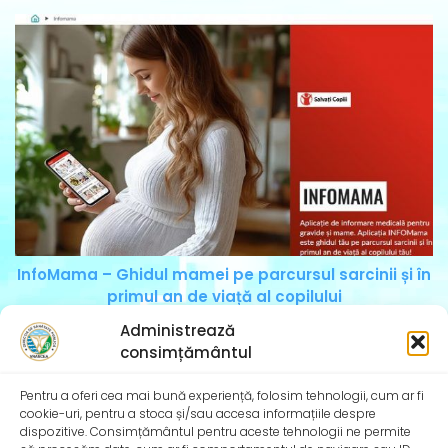
InfoMama – Ghidul mamei pe parcursul sarcinii și în
primul an de viață al copilului
De peste 35 de ani, Organizația Salvați Copiii
Administrează
desfășoară activități dedicate promovării și apărării
consimțământul
drepturilor
Pentru a oferi cea mai bună experiență, folosim tehnologii, cum ar fi
cookie-uri, pentru a stoca și/sau accesa informațiile despre
dispozitive. Consimțământul pentru aceste tehnologii ne permite