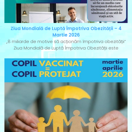
Ziua Mondială de Luptă Împotriva Obezității – 4
Martie 2026
„8 miliarde de motive să acționăm împotriva obezității”
Ziua Mondială de Luptă Împotriva Obezității este