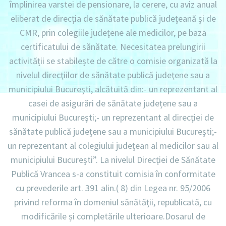
împlinirea varstei de pensionare, la cerere, cu aviz anual
eliberat de direcția de sănătate publică județeană și de
CMR, prin colegiile județene ale medicilor, pe baza
certificatului de sănătate. Necesitatea prelungirii
activității se stabilește de către o comisie organizată la
nivelul direcţiilor de sănătate publică judeţene sau a
municipiului Bucureşti, alcătuită din:- un reprezentant al
casei de asigurări de sănătate județene sau a
municipiului Bucureşti;- un reprezentant al direcţiei de
sănătate publică județene sau a municipiului Bucureşti;-
un reprezentant al colegiului județean al medicilor sau al
municipiului Bucureşti”. La nivelul Direcției de Sănătate
Publică Vrancea s-a constituit comisia în conformitate
cu prevederile art. 391 alin.( 8) din Legea nr. 95/2006
privind reforma în domeniul sănătăţii, republicată, cu
modificările și completările ulterioare.Dosarul de