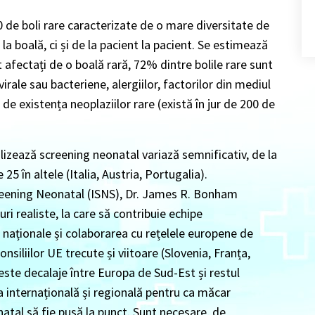
0 de boli rare caracterizate de o mare diversitate de
a boală, ci și de la pacient la pacient. Se estimează
 afectați de o boală rară, 72% dintre bolile rare sunt
 virale sau bacteriene, alergiilor, factorilor din mediul
 de existența neoplaziilor rare (există în jur de 200 de
lizează screening neonatal variază semnificativ, de la
 25 în altele (Italia, Austria, Portugalia).
creening Neonatal (ISNS), Dr. James R. Bonham
i realiste, la care să contribuie echipe
 naționale și colaborarea cu rețelele europene de
onsiliilor UE trecute și viitoare (Slovenia, Franța,
este decalaje între Europa de Sud-Est și restul
 internațională și regională pentru ca măcar
atal să fie pusă la punct. Sunt necesare, de