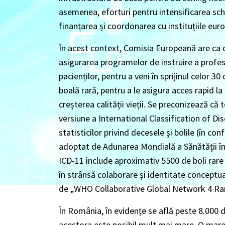
asemenea, eforturi pentru intensificarea schi
finanțarea și coordonarea cu instituțiile eur
În acest context, Comisia Europeană are ca o
asigurarea programelor de instruire a profesi
pacienților, pentru a veni în sprijinul celor 3
boală rară, pentru a le asigura acces rapid l
creșterea calității vieții. Se preconizează c
versiune a International Classification of D
statisticilor privind decesele și bolile (în
adoptat de Adunarea Mondială a Sănătății în
ICD-11 include aproximativ 5500 de boli rare ș
în strânsă colaborare și identitate concept
de „WHO Collaborative Global Network 4 Rar
În România, în evidențe se află peste 8.000 
acestora este posibil mult mai mare. O mare