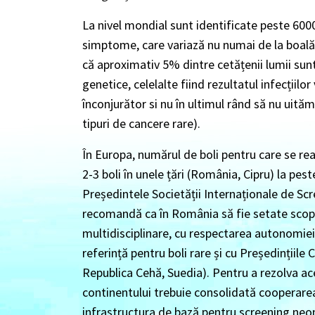
La nivel mondial sunt identificate peste 600
simptome, care variază nu numai de la boală l
că aproximativ 5% dintre cetățenii lumii sunt
genetice, celelalte fiind rezultatul infecțiilor
înconjurător si nu în ultimul rând să nu uităm
tipuri de cancere rare).
În Europa, numărul de boli pentru care se rea
2-3 boli în unele țări (România, Cipru) la peste
Președintele Societății Internaționale de S
recomandă ca în România să fie setate scopur
multidisciplinare, cu respectarea autonomiei
referință pentru boli rare și cu Președințiile C
Republica Cehă, Suedia). Pentru a rezolva ac
continentului trebuie consolidată cooperarea
infrastructura de bază pentru screening neon