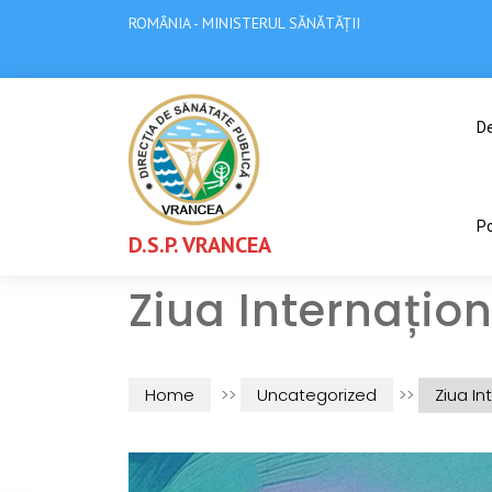
ROMÂNIA - MINISTERUL SĂNĂTĂȚII
De
Po
D.S.P. VRANCEA
Ziua Internațion
Home
>>
Uncategorized
>>
Ziua In