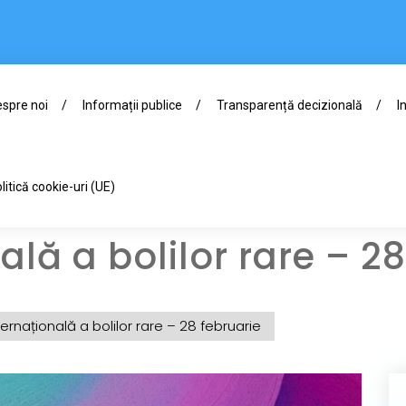
spre noi
Informații publice
Transparență decizională
I
litică cookie-uri (UE)
ală a bolilor rare – 2
ternațională a bolilor rare – 28 februarie