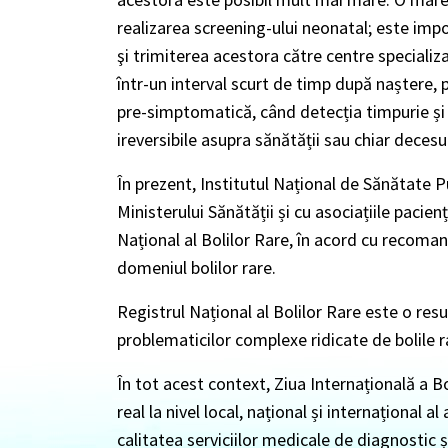
realizarea screening-ului neonatal; este impo
şi trimiterea acestora către centre speciali
într-un interval scurt de timp după naștere, 
pre-simptomatică, când detecția timpurie și 
ireversibile asupra sănătății sau chiar decesul
În prezent, Institutul Național de Sănătate Pu
Ministerului Sănătății și cu asociațiile pacienț
Național al Bolilor Rare, în acord cu recoman
domeniul bolilor rare.
Registrul Național al Bolilor Rare este o res
problematicilor complexe ridicate de bolile r
În tot acest context, Ziua Internațională a Bo
real la nivel local, național și internațional 
calitatea serviciilor medicale de diagnostic ș