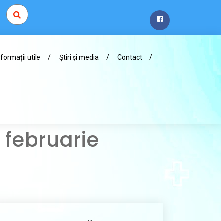
nformații utile
Știri și media
Contact
8 februarie