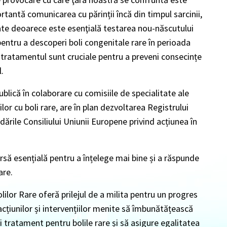
rtantă comunicarea cu părinții încă din timpul sarcinii,
zate deoarece este esenţială testarea nou-născutului
pentru a descoperi boli congenitale rare în perioada
tratamentul sunt cruciale pentru a preveni consecințe
.
blică în colaborare cu comisiile de specialitate ale
ilor cu boli rare, are în plan dezvoltarea Registrului
dările Consiliului Uniunii Europene privind acțiunea în
ursă esențială pentru a înțelege mai bine și a răspunde
are.
lilor Rare oferă prilejul de a milita pentru un progres
al acțiunilor și intervențiilor menite să îmbunătățească
i tratament pentru bolile rare și să asigure egalitatea