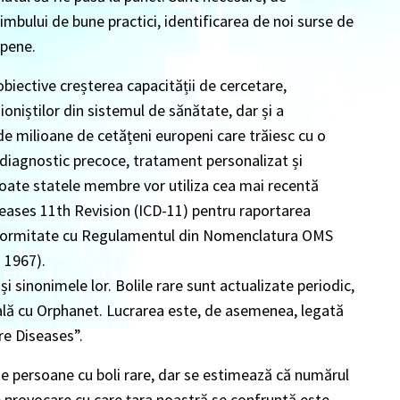
mbului de bune practici, identificarea de noi surse de
opene.
biective creșterea capacității de cercetare,
oniștilor din sistemul de sănătate, dar și a
0 de milioane de cetățeni europeni care trăiesc cu o
a diagnostic precoce, tratament personalizat și
ă toate statele membre vor utiliza cea mai recentă
iseases 11th Revision (ICD-11) pentru raportarea
 conformitate cu Regulamentul din Nomenclatura OMS
 1967).
i sinonimele lor. Bolile rare sunt actualizate periodic,
uală cu Orphanet. Lucrarea este, de asemenea, legată
e Diseases”.
de persoane cu boli rare, dar se estimează că numărul
 provocare cu care ţara noastră se confruntă este