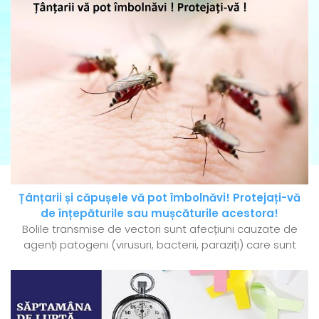
Țânțarii și căpușele vă pot îmbolnăvi! Protejați-vă
de înțepăturile sau mușcăturile acestora!
Bolile transmise de vectori sunt afecțiuni cauzate de
agenți patogeni (virusuri, bacterii, paraziți) care sunt