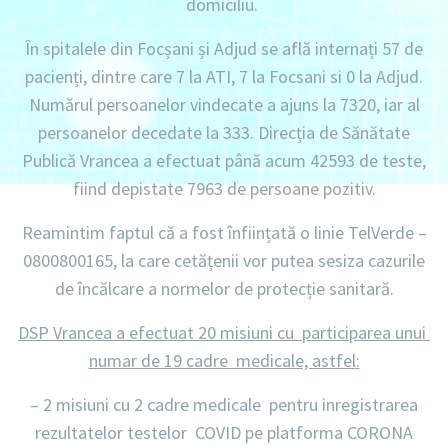
domiciliu
.
În spitalele din Focșani și Adjud se află internați
57 de
pacienți,
dintre care
7
la
ATI, 7 la Focsani si 0 la Adjud.
Numărul persoanelor vindecate a ajuns la 7320
, iar al
persoanelor decedate la 333
. Direcția de Sănătate
Publică Vrancea a efectuat până acum
42593 de teste
,
fiind depistate
7963 de persoane pozitiv.
Reamintim faptul că a fost înființată o linie
TelVerde –
0800800165
, la care cetățenii vor putea sesiza cazurile
de încălcare a normelor de protecție sanitară.
DSP Vrancea a efectuat 20 misiuni cu participarea unui
numar de 19 cadre medicale, astfel
:
–
2 misiuni
cu
2 cadre
medicale pentru inregistrarea
rezultatelor testelor COVID pe platforma CORONA