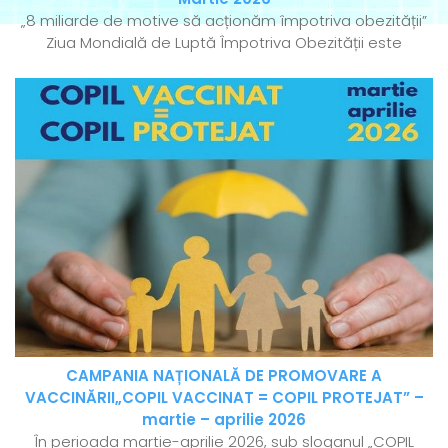
„8 miliarde de motive să acționăm împotriva obezității”
Ziua Mondială de Luptă Împotriva Obezității este
CAMPANIA NAȚIONALĂ DE PROMOVARE A
VACCINĂRII„COPIL VACCINAT = COPIL PROTEJAT” –
martie – aprilie 2026
În perioada martie-aprilie 2026, sub sloganul „COPIL