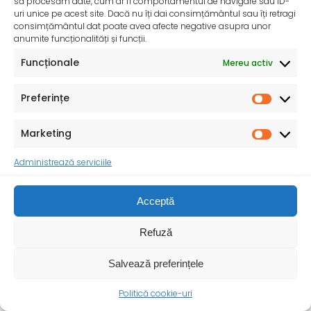
să procesăm date, cum ar fi comportamentul de navigare sau ID-
uri unice pe acest site. Dacă nu îți dai consimțământul sau îți retragi
consimțământul dat poate avea afecte negative asupra unor
anumite funcționalități și funcții.
Funcționale
Mereu activ
Preferințe
InfoMama – Ghidul mamei pe parcursul sarcinii și în
primul an de viață al copilului
Marketing
De peste 35 de ani, Organizația Salvați Copiii
desfășoară activități dedicate promovării și apărării
Administrează serviciile
drepturilor
Acceptă
Refuză
Salvează preferințele
Politică cookie-uri