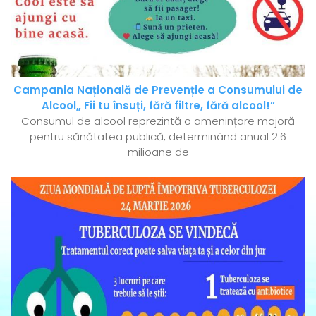
Campania Națională de Prevenție a Consumului de
Alcool„ Fii tu însuți, fără filtre, fără alcool!”
Consumul de alcool reprezintă o amenințare majoră
pentru sănătatea publică, determinând anual 2.6
milioane de