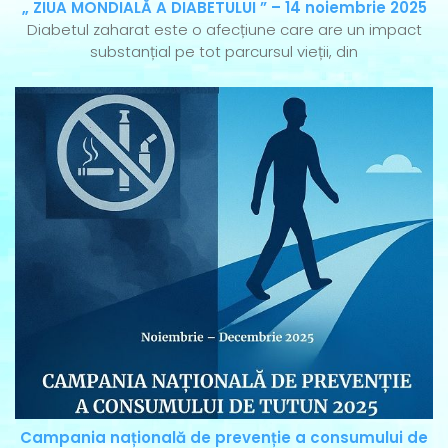
„ ZIUA MONDIALĂ A DIABETULUI ” – 14 noiembrie 2025
Diabetul zaharat este o afecțiune care are un impact
substanțial pe tot parcursul vieții, din
Campania națională de prevenție a consumului de