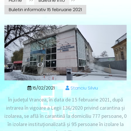
Home
>>
Buletine info
>>
Buletin informativ 15 februarie 2021
15/02/2021
Stanciu Silviu
În județul Vrancea, în data de
15 februarie 2021
, după
intrarea în vigoare a Legii 136/2020 privind carantina și
izolarea, se află în
carantină la domiciliu 777 persoane
, 0
în izolare instituționalizată
și
95 persoane în izolare la