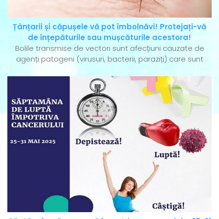
Țânțarii și căpușele vă pot îmbolnăvi! Protejați-vă
de înțepăturile sau mușcăturile acestora!
Bolile transmise de vectori sunt afecțiuni cauzate de
agenți patogeni (virusuri, bacterii, paraziți) care sunt