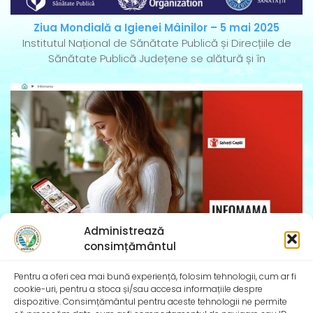
Ziua Mondială a Igienei Mâinilor – 5 mai 2025
Institutul Național de Sănătate Publică și Direcțiile de
Sănătate Publică Județene se alătură și în
Administrează
consimțământul
InfoMama – Ghidul mamei pe parcursul sarcinii și în
Pentru a oferi cea mai bună experiență, folosim tehnologii, cum ar fi
primul an de viață al copilului
cookie-uri, pentru a stoca și/sau accesa informațiile despre
De peste 35 de ani, Organizația Salvați Copiii
dispozitive. Consimțământul pentru aceste tehnologii ne permite
desfășoară activități dedicate promovării și apărării