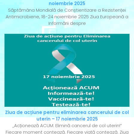
noiembrie 2025
Săptămâna Mondială de Conștientizare a Rezistenței
Antimicrobiene, 18-24 noiembrie 2025 Ziua Europeană a
Informării despre
Ziua de acțiune pentru eliminarea cancerului de col
uterin – 17 noiembrie 2025
„Acționează ACUM: Elimină cancerul de col uterin!”
Fiecare moment contează. Fiecare viață contează. Ziua