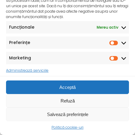
să procesăm date, cum ar fi comportamentul de navigare sau ID-
drepturilor
uri unice pe acest site. Dacă nu îți dai consimțământul sau îți retragi
consimțământul dat poate avea afecte negative asupra unor
anumite funcționalități și funcții.
Funcționale
Mereu activ
Preferințe
Marketing
Administrează serviciile
Acceptă
Refuză
Salvează preferințele
Politică cookie-uri
Ziua Mondială a Sănătății – 7 aprilie 2025
Sănătatea mamei și copilului – o prioritate pentru un