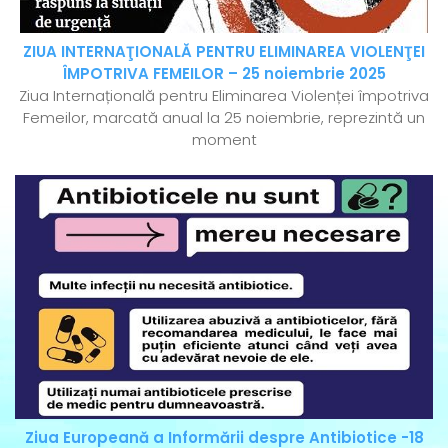
ZIUA INTERNAŢIONALĂ PENTRU ELIMINAREA VIOLENŢEI
ÎMPOTRIVA FEMEILOR – 25 noiembrie 2025
Ziua Internațională pentru Eliminarea Violenței împotriva
Femeilor, marcată anual la 25 noiembrie, reprezintă un
moment
Ziua Europeană a Informării despre Antibiotice -18