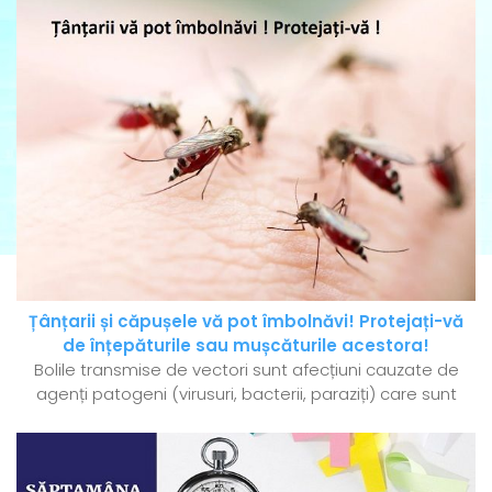
Țânțarii și căpușele vă pot îmbolnăvi! Protejați-vă
de înțepăturile sau mușcăturile acestora!
Bolile transmise de vectori sunt afecțiuni cauzate de
agenți patogeni (virusuri, bacterii, paraziți) care sunt