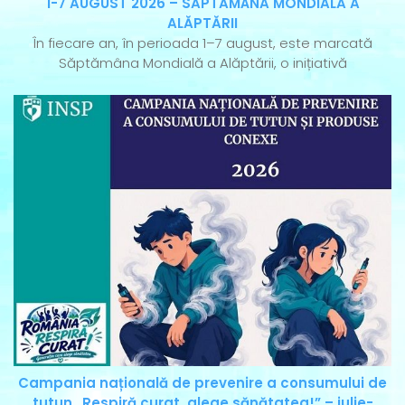
1-7 AUGUST 2026 – SĂPTĂMÂNA MONDIALĂ A
ALĂPTĂRII
În fiecare an, în perioada 1–7 august, este marcată
Săptămâna Mondială a Alăptării, o inițiativă
Campania națională de prevenire a consumului de
tutun „Respiră curat, alege sănătatea!” – iulie-