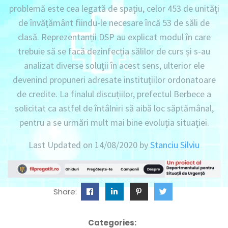
problemă este cea legată de spațiu, celor 453 de unități
de învățământ fiindu-le necesare încă 53 de săli de
clasă. Reprezentanții DSP au explicat modul în care
trebuie să se facă dezinfecția sălilor de curs și s-au
analizat diverse soluții în acest sens, ulterior ele
devenind propuneri adresate instituțiilor ordonatoare
de credite. La finalul discuțiilor, prefectul Berbece a
solicitat ca astfel de întâlniri să aibă loc săptămânal,
pentru a se urmări mult mai bine evoluția situației.
Last Updated on 14/08/2020 by
Stanciu Silviu
Share:
Categories: