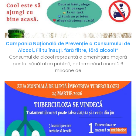
Campania Națională de Prevenție a Consumului de
Alcool„ Fii tu însuți, fără filtre, fără alcool!”
Consumul de alcool reprezintă o amenințare majoră
pentru sănătatea publică, determinând anual 2.6
milioane de