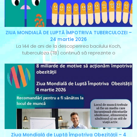
ZIUA MONDIALĂ DE LUPTĂ ÎMPOTRIVA TUBERCULOZEI –
24 martie 2026
La 144 de ani de la descoperirea bacilului Koch,
tuberculoza (TB) continuă să reprezinte o
Ziua Mondială de Luptă Împotriva Obezității – 4