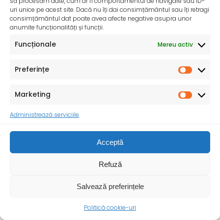
să procesăm date, cum ar fi comportamentul de navigare sau ID-
uri unice pe acest site. Dacă nu îți dai consimțământul sau îți retragi
consimțământul dat poate avea afecte negative asupra unor
anumite funcționalități și funcții.
Funcționale
Mereu activ
Preferințe
InfoMama – Ghidul mamei pe parcursul sarcinii și în
primul an de viață al copilului
Marketing
De peste 35 de ani, Organizația Salvați Copiii
Administrează serviciile
desfășoară activități dedicate promovării și apărării
drepturilor
Acceptă
Refuză
Salvează preferințele
Politică cookie-uri