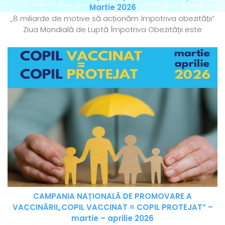
Martie 2026
„8 miliarde de motive să acționăm împotriva obezității”
Ziua Mondială de Luptă Împotriva Obezității este
CAMPANIA NAȚIONALĂ DE PROMOVARE A
VACCINĂRII„COPIL VACCINAT = COPIL PROTEJAT” –
martie – aprilie 2026