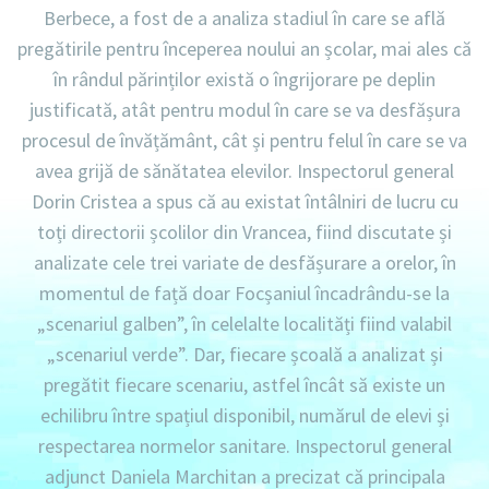
Berbece, a fost de a analiza stadiul în care se află
pregătirile pentru începerea noului an școlar, mai ales că
în rândul părinților există o îngrijorare pe deplin
justificată, atât pentru modul în care se va desfășura
procesul de învățământ, cât și pentru felul în care se va
avea grijă de sănătatea elevilor. Inspectorul general
Dorin Cristea a spus că au existat întâlniri de lucru cu
toți directorii școlilor din Vrancea, fiind discutate și
analizate cele trei variate de desfășurare a orelor, în
momentul de față doar Focșaniul încadrându-se la
„scenariul galben”, în celelalte localități fiind valabil
„scenariul verde”. Dar, fiecare școală a analizat și
pregătit fiecare scenariu, astfel încât să existe un
echilibru între spațiul disponibil, numărul de elevi și
respectarea normelor sanitare. Inspectorul general
adjunct Daniela Marchitan a precizat că principala