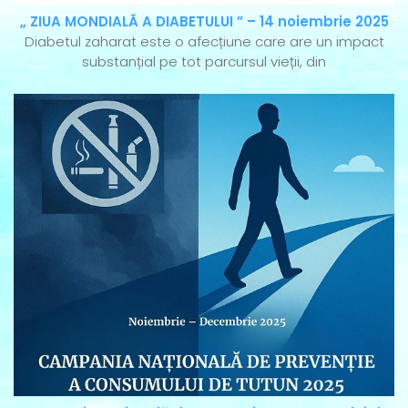
„ ZIUA MONDIALĂ A DIABETULUI ” – 14 noiembrie 2025
Diabetul zaharat este o afecțiune care are un impact
substanțial pe tot parcursul vieții, din