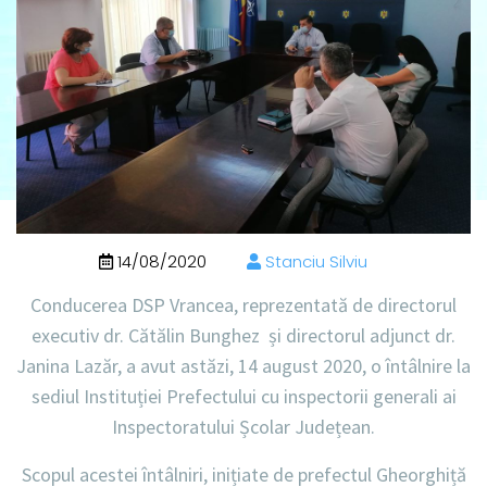
14/08/2020
Stanciu Silviu
Conducerea DSP Vrancea, reprezentată de directorul
executiv dr. Cătălin Bunghez și directorul adjunct dr.
Janina Lazăr, a avut astăzi, 14 august 2020, o întâlnire la
sediul Instituției Prefectului cu inspectorii generali ai
Inspectoratului Școlar Județean.
Scopul acestei întâlniri, inițiate de prefectul Gheorghiță