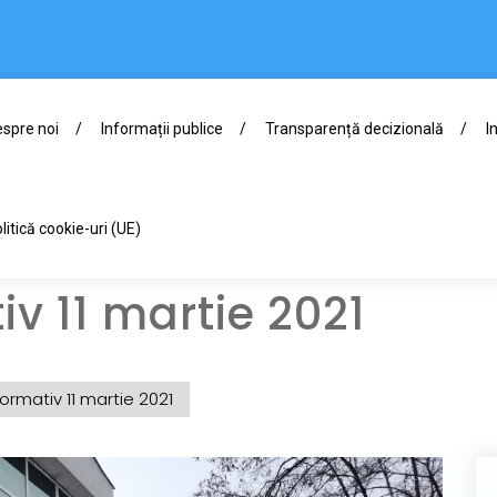
spre noi
Informații publice
Transparență decizională
I
litică cookie-uri (UE)
iv 11 martie 2021
formativ 11 martie 2021