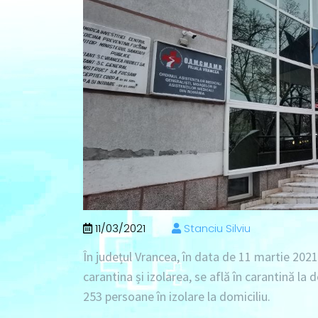
11/03/2021
Stanciu Silviu
În județul Vrancea, în data de
11 martie 2021
carantina și izolarea, se află în
carantină la 
253 persoane în izolare la domiciliu
.