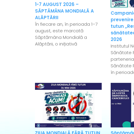
1-7 AUGUST 2026 –
SĂPTĂMÂNA MONDIALĂ A
Campania
ALĂPTĂRII
prevenire
În fiecare an, în perioada 1–7
tutun „Re
august, este marcată
sănătatea
Săptămâna Mondială a
2026
Alăptării, o inițiativă
Institutul 
Sănătate P
parteneriat
Sănătate P
în perioad
ZIUA MONDIALĂ FĂRĂ TUTUN
Săptămân