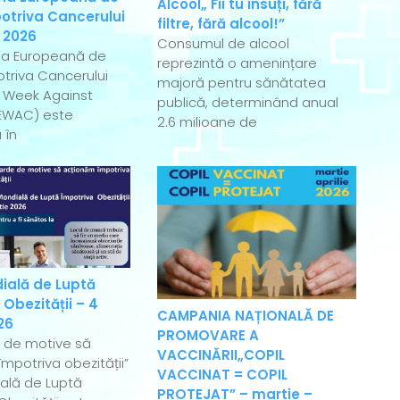
Alcool„ Fii tu însuți, fără
otriva Cancerului
filtre, fără alcool!”
 2026
Consumul de alcool
a Europeană de
reprezintă o amenințare
triva Cancerului
majoră pentru sănătatea
 Week Against
publică, determinând anual
EWAC) este
2.6 milioane de
 în
ială de Luptă
 Obezității – 4
CAMPANIA NAȚIONALĂ DE
26
PROMOVARE A
e de motive să
VACCINĂRII„COPIL
mpotriva obezității”
VACCINAT = COPIL
ală de Luptă
PROTEJAT” – martie –