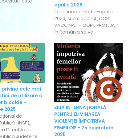
Obezității este
aprilie 2026
În perioada martie-aprilie
2026, sub sloganul „COPIL
VACCINAT = COPIL PROTEJAT”,
în România se va
 privind cele mai
ici de utilizare a
r biocide –
ZIUA INTERNAŢIONALĂ
e 2025
PENTRU ELIMINAREA
Național de
VIOLENŢEI ÎMPOTRIVA
ublică (INSP),
FEMEILOR – 25 noiembrie
u Direcțiile de
2025
Publică Județene,