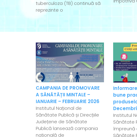
Împotriva 
tuberculoza (TB) continuă să
reprezinte o
CAMPANIA DE PROMOVARE
Informare
A SĂNĂTĂȚII MINTALE –
bune pract
IANUARIE – FEBRUARIE 2026
produselo
Institutul Național de
Decembri
Sănătate Publică și Direcțiile
Institutul 
Județene de Sănătate
Sănătate P
Publică lansează campania
împreună c
națională de
Sănătate 