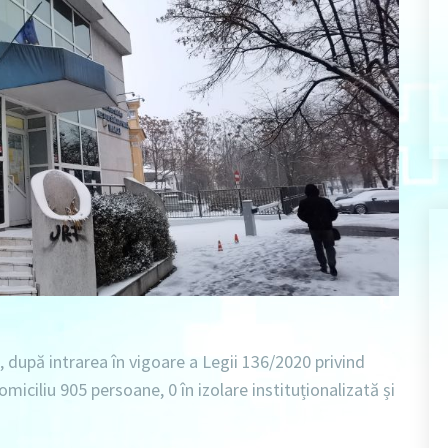
, după intrarea în vigoare a Legii 136/2020 privind
domiciliu 905 persoane
, 0
în izolare instituționalizată
și