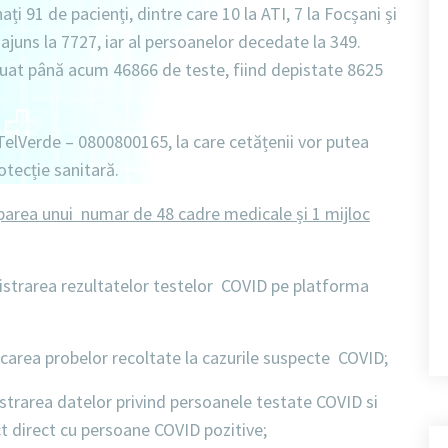
nați
91 de pacienți, dintre care 10 la ATI, 7 la Focșani și
ajuns la 7727,
iar al
persoanelor decedate la 349.
ctuat până acum
46866 de teste
, fiind depistate
8625
TelVerde – 0800800165
, la care cetățenii vor putea
otecție sanitară.
iparea unui numar de 48 cadre medicale și 1 mijloc
istrarea rezultatelor testelor COVID pe platforma
carea probelor recoltate la cazurile suspecte COVID;
strarea datelor privind persoanele testate COVID si
ct direct cu persoane COVID pozitive;