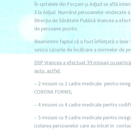
În spitalele din Focșani și Adjud se află inter
3 la Adjud. Numărul persoanelor vindecate a 
Direcția de Sănătate Publică Vrancea a efe
de persoane pozitiv.
Reamintim faptul că a fost înființată o linie
sesiza cazurile de încălcare a normelor de pr
DSP Vrancea a efectuat 39 misiuni cu partic
auto, astfel
:
– 2 misiuni
cu 2 cadre medicale pentru inreg
CORONA FORMS;
– 4 misiuni
cu 4 cadre medicale pentru codifi
– 5 misiuni
cu 9 cadre medicale pentru inregi
izolarea persoanelor care au intrat in conta