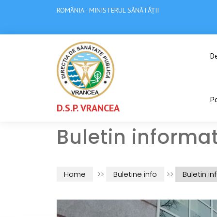
ROMÂNIA - MINISTERUL SĂNĂTĂȚII
De
Po
D.S.P. VRANCEA
Buletin informat
Home
>>
Buletine info
>>
Buletin in