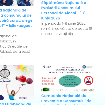
Săptămâna Națională a
Evaluării Consumului
 națională de
Personal de Alcool – 1-8
 a consumului de
iunie 2026
spiră curat, alege
În perioada 1-8 iunie 2026,
!” – iulie-august
românii cu vârsta de peste 18
ani sunt invitați din
Național de
ublică, în
 cu Direcțiile de
ublică, derulează
a
Campania Națională de
Prevenție a Consumului de
a Europeană de