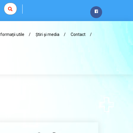
nformații utile
Știri și media
Contact