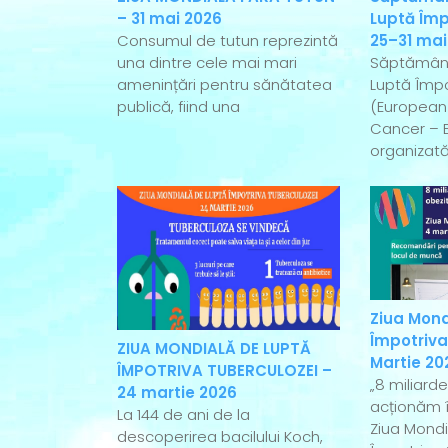
– 31 mai 2026
Luptă Împ
Consumul de tutun reprezintă
25–31 mai
una dintre cele mai mari
Săptămân
amenințări pentru sănătatea
Luptă Împo
publică, fiind una
(European
Cancer – 
organizată
Ziua Mond
Împotriva
ZIUA MONDIALĂ DE LUPTĂ
Martie 20
ÎMPOTRIVA TUBERCULOZEI –
„8 miliard
24 martie 2026
acționăm î
La 144 de ani de la
Ziua Mondi
descoperirea bacilului Koch,