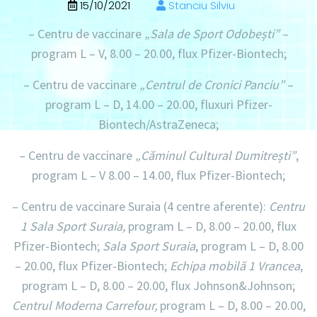
15/10/2021
Stanciu Silviu
– Centru de vaccinare
„Sala de Sport Odobești”
–
program L – V, 8.00 – 20.00,
flux Pfizer-Biontech;
– Centru de vaccinare
„Centrul de Cronici Panciu”
–
program L – D, 14.00 – 20.00,
fluxuri Pfizer-
Biontech/AstraZeneca;
– Centru de vaccinare
„Căminul Cultural Dumitrești”
,
program L – V 8.00 – 14.00
, flux Pfizer-Biontech;
– Centru de vaccinare Suraia (4 centre aferente):
Centru
1 Sala Sport Suraia,
program L – D, 8.00 – 20.00
, flux
Pfizer-Biontech;
Sala Sport Suraia
,
program L – D, 8.00
– 20.00,
flux Pfizer-Biontech;
Echipa mobilă 1 Vrancea
,
program L – D, 8.00 – 20.00,
flux Johnson&Johnson;
Centrul Moderna Carrefour,
program L – D, 8.00 – 20.00,