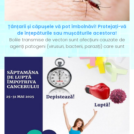
Țânțarii și căpușele vă pot îmbolnăvi! Protejați-vă
de înțepăturile sau mușcăturile acestora!
Bolile transmise de vectori sunt afecțiuni cauzate de
agenți patogeni (virusuri, bacterii, paraziți) care sunt