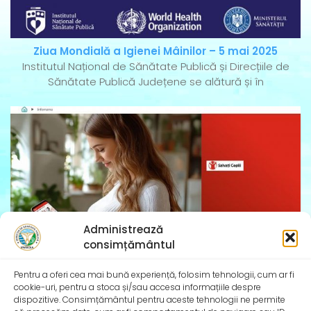
Ziua Mondială a Igienei Mâinilor – 5 mai 2025
Institutul Național de Sănătate Publică și Direcțiile de
Sănătate Publică Județene se alătură și în
Administrează
consimțământul
Pentru a oferi cea mai bună experiență, folosim tehnologii, cum ar fi
InfoMama – Ghidul mamei pe parcursul sarcinii și în
cookie-uri, pentru a stoca și/sau accesa informațiile despre
dispozitive. Consimțământul pentru aceste tehnologii ne permite
primul an de viață al copilului