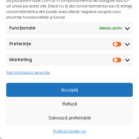
să procesăm date, cum ar fi comportamentul de navigare sau ID-
De peste 35 de ani, Organizația Salvați Copiii
uri unice pe acest site. Dacă nu îți dai consimțământul sau îți retragi
desfășoară activități dedicate promovării și apărării
consimțământul dat poate avea afecte negative asupra unor
drepturilor
anumite funcționalități și funcții.
Funcționale
Mereu activ
Preferințe
Marketing
Administrează serviciile
Acceptă
Refuză
Salvează preferințele
Politică cookie-uri