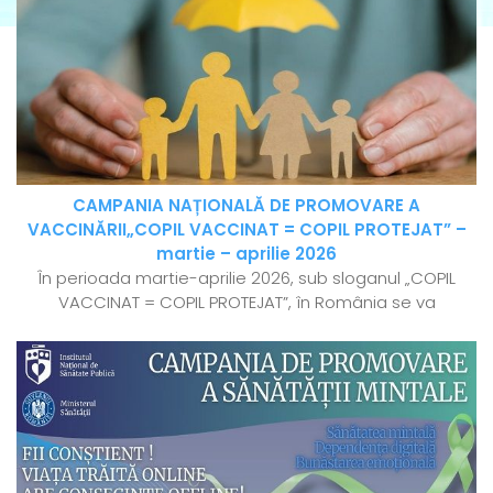
CAMPANIA NAȚIONALĂ DE PROMOVARE A
VACCINĂRII„COPIL VACCINAT = COPIL PROTEJAT” –
martie – aprilie 2026
În perioada martie-aprilie 2026, sub sloganul „COPIL
VACCINAT = COPIL PROTEJAT”, în România se va