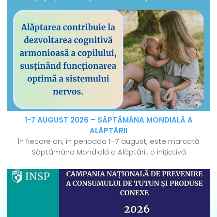
1-7 AUGUST 2026 – SĂPTĂMÂNA MONDIALĂ A
ALĂPTĂRII
În fiecare an, în perioada 1–7 august, este marcată
Săptămâna Mondială a Alăptării, o inițiativă