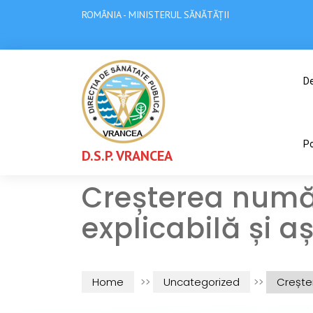
ROMÂNIA - MINISTERUL SĂNĂTĂȚII
De
Po
D.S.P. VRANCEA
Creșterea număr
explicabilă și 
Home
>>
Uncategorized
>>
Creșter