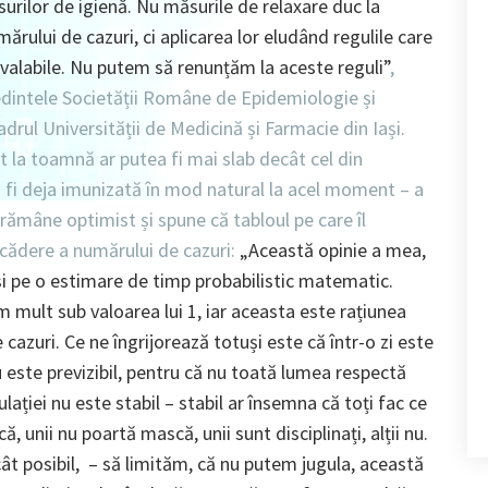
urilor de igienă. Nu măsurile de relaxare duc la
ărului de cazuri, ci aplicarea lor eludând regulile care
valabile. Nu putem să renunțăm la aceste reguli”
,
edintele Societății Române de Epidemiologie și
adrul Universității de Medicină și Farmacie din Iași.
t la toamnă ar putea fi mai slab decât cel din
 fi deja imunizată în mod natural la acel moment – a
rămâne optimist și spune că tabloul pe care îl
cădere a numărului de cazuri:
„Această opinie a mea,
i pe o estimare de timp probabilistic matematic.
mult sub valoarea lui 1, iar aceasta este rațiunea
cazuri. Ce ne îngrijorează totuși este că într-o zi este
u este previzibil, pentru că nu toată lumea respectă
ției nu este stabil – stabil ar însemna că toți fac ce
 unii nu poartă mască, unii sunt disciplinați, alții nu.
ât posibil, – să limităm, că nu putem jugula, această