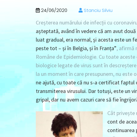
24/06/2020
Stanciu Silviu
Creșterea numărului de infecții cu coronaviru
așteptată, având în vedere că am avut două 
luat gradual, era normal, și acesta este un 
peste tot – și în Belgia, și în Franța”
, afirmă
Române de Epidemiologie. Cu toate aceste c
biologice legate de virus sunt în descreștere 
la un moment în care presupunem, nu este o 
ne ajută, cu toate că nu s-a certificat faptul 
transmiterea virusului. Dar totuși, este un vir
gripal, dar nu avem cazuri care să fie îngrijo
Cât privește 
cont de aceas
continuarea p