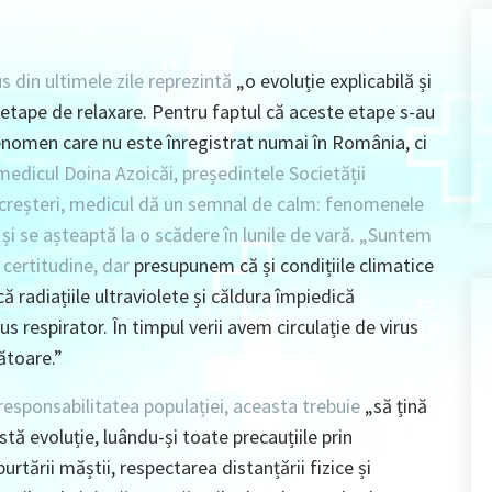
s din ultimele zile reprezintă
„o evoluție explicabilă și
etape de relaxare. Pentru faptul că aceste etape s-au
fenomen care nu este înregistrat numai în România, ci
 medicul
Doina Azoicăi
, președintele Societății
reșteri, medicul dă un semnal de calm: fenomenele
și se așteaptă la o scădere în lunile de vară.
„Suntem
certitudine, dar
presupunem că și condițiile climatice
că radiațiile ultraviolete și căldura împiedică
us respirator. În timpul verii avem circulație de virus
rătoare.”
responsabilitatea populației, aceasta trebuie
„să țină
tă evoluție, luându-și toate precauțiile prin
urtării măștii, respectarea distanțării fizice și