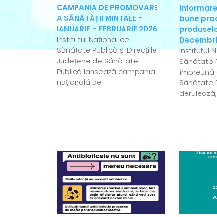
CAMPANIA DE PROMOVARE
Informare
A SĂNĂTĂȚII MINTALE –
bune pract
IANUARIE – FEBRUARIE 2026
produselo
Institutul Național de
Decembri
Sănătate Publică și Direcțiile
Institutul 
Județene de Sănătate
Sănătate P
Publică lansează campania
împreună c
națională de
Sănătate 
derulează,