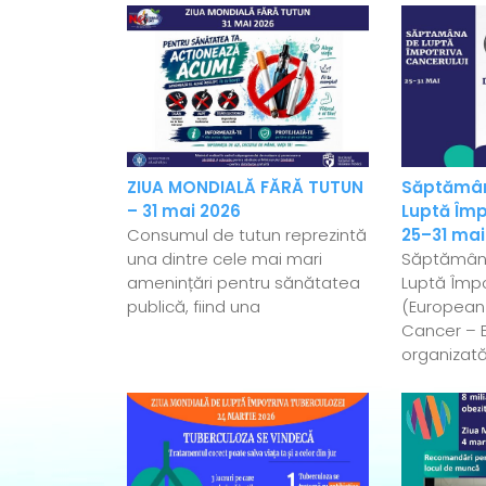
ZIUA MONDIALĂ FĂRĂ TUTUN
Săptămân
– 31 mai 2026
Luptă Împ
Consumul de tutun reprezintă
25–31 mai
una dintre cele mai mari
Săptămân
amenințări pentru sănătatea
Luptă Împo
publică, fiind una
(European
Cancer – 
organizată