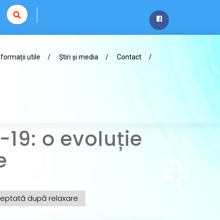
nformații utile
Știri și media
Contact
19: o evoluție
e
șteptată după relaxare