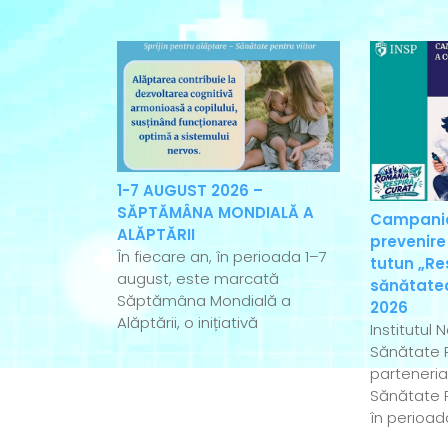
1-7 AUGUST 2026 –
SĂPTĂMÂNA MONDIALĂ A
Campania
ALĂPTĂRII
prevenire
În fiecare an, în perioada 1–7
tutun „Re
august, este marcată
sănătatea
Săptămâna Mondială a
2026
Alăptării, o inițiativă
Institutul 
Sănătate P
parteneriat
Sănătate P
în perioad