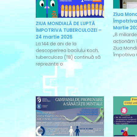
Ziua Mond
Împotriva
ZIUA MONDIALĂ DE LUPTĂ
Martie 20
ÎMPOTRIVA TUBERCULOZEI –
„8 miliard
24 martie 2026
acționăm î
La 144 de ani de la
Ziua Mondi
descoperirea bacilului Koch,
Împotriva 
tuberculoza (TB) continuă să
reprezinte o