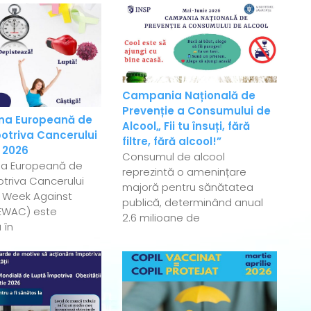
Campania Națională de
Prevenție a Consumului de
a Europeană de
Alcool„ Fii tu însuți, fără
otriva Cancerului
filtre, fără alcool!”
 2026
Consumul de alcool
a Europeană de
reprezintă o amenințare
triva Cancerului
majoră pentru sănătatea
 Week Against
publică, determinând anual
EWAC) este
2.6 milioane de
 în