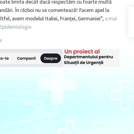
poate limita decât dacă respectăm cu foarte multă
mandări. În război nu se comentează! Facem apel la
tfel, avem modelul Italiei, Franței, Germaniei”,
a mai
 Epidemiologie.
u