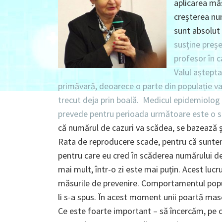
aplicarea măs
creșterea num
sunt absolut 
susține preș
profesor în c
Valul aștepta
primăvară, deoarece o parte din populație va
trecut deja prin boală. Medicul epidemiolog 
prevede pentru perioada următoare este o s
că numărul de cazuri va scădea, se bazează ș
Rata de reproducere scade, pentru că suntem 
pentru care eu cred în scăderea numărului de 
mai mult, într-o zi este mai puțin. Acest lucr
măsurile de prevenire. Comportamentul popula
li s-a spus. În acest moment unii poartă mască,
Ce este foarte important – să încercăm, pe c