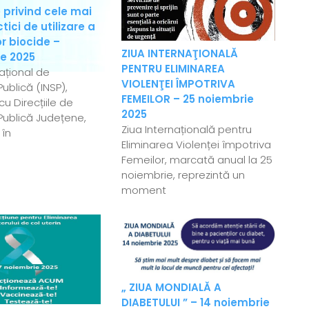
 privind cele mai
ici de utilizare a
r biocide –
ZIUA INTERNAŢIONALĂ
e 2025
PENTRU ELIMINAREA
Național de
VIOLENŢEI ÎMPOTRIVA
ublică (INSP),
FEMEILOR – 25 noiembrie
u Direcțiile de
2025
Publică Județene,
Ziua Internațională pentru
 în
Eliminarea Violenței împotriva
Femeilor, marcată anual la 25
noiembrie, reprezintă un
moment
„ ZIUA MONDIALĂ A
DIABETULUI ” – 14 noiembrie