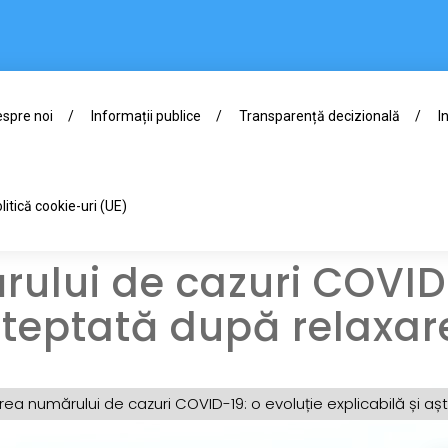
spre noi
Informații publice
Transparență decizională
I
litică cookie-uri (UE)
ului de cazuri COVID-
așteptată după relaxar
ea numărului de cazuri COVID-19: o evoluție explicabilă și a