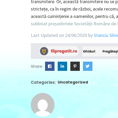
transmitere. Or, această transmitere nu se 
strictețe, ca în regim de război, acele reco
această cumințenie a oamenilor, pentru că, al
subliniat președintele Societății Române de
Last Updated on 24/06/2020 by
Stanciu Silvi
Share:
Categories:
Uncategorized