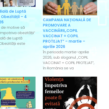
ială de Luptă
 Obezității – 4
CAMPANIA NAȚIONALĂ DE
26
PROMOVARE A
e de motive să
VACCINĂRII„COPIL
mpotriva obezității”
VACCINAT = COPIL
ală de Luptă
PROTEJAT” – martie –
Obezității este
aprilie 2026
În perioada martie-aprilie
2026, sub sloganul „COPIL
VACCINAT = COPIL PROTEJAT”,
în România se va