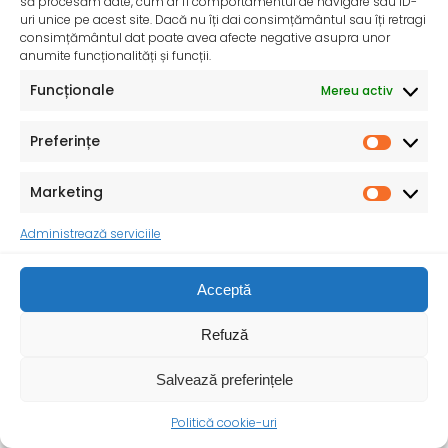
să procesăm date, cum ar fi comportamentul de navigare sau ID-
uri unice pe acest site. Dacă nu îți dai consimțământul sau îți retragi
consimțământul dat poate avea afecte negative asupra unor
anumite funcționalități și funcții.
Funcționale
Mereu activ
Preferințe
Marketing
Administrează serviciile
Acceptă
Refuză
Salvează preferințele
Ziua Mondială a Igienei Mâinilor – 5 mai 2025
Politică cookie-uri
Institutul Național de Sănătate Publică și Direcțiile de