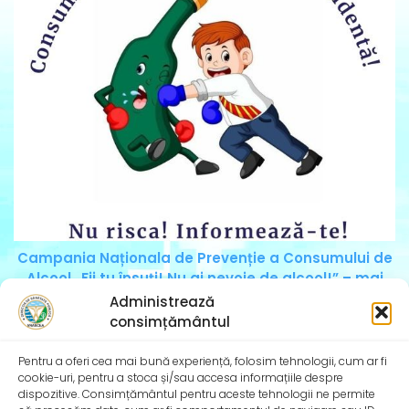
Campania Naționala de Prevenție a Consumului de
Alcool „Fii tu însuți! Nu ai nevoie de alcool!” – mai
2025
Administrează
Consumul de alcool reprezintă o problemă majoră de
consimțământul
sănătate publică la nivel mondial, inclusiv în
Pentru a oferi cea mai bună experiență, folosim tehnologii, cum ar fi
cookie-uri, pentru a stoca și/sau accesa informațiile despre
dispozitive. Consimțământul pentru aceste tehnologii ne permite