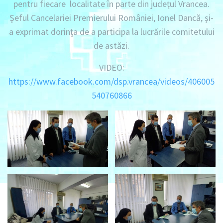
pentru fiecare localitate în parte din județul Vrancea.
Șeful Cancelariei Premierului României, Ionel Dancă, și-
a exprimat dorința de a participa la lucrările comitetului
de astăzi.
VIDEO:
https://www.facebook.com/dsp.vrancea/videos/406005
540760866