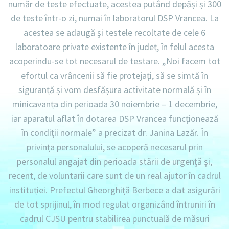
număr de teste efectuate, acestea putând depăși și 300
de teste într-o zi, numai în laboratorul DSP Vrancea. La
acestea se adaugă și testele recoltate de cele 6
laboratoare private existente în județ, în felul acesta
acoperindu-se tot necesarul de testare.
„Noi facem tot
efortul ca vrâncenii să fie protejați, să se simtă în
siguranță și vom desfășura activitate normală și în
minicavanța din perioada 30 noiembrie – 1 decembrie,
iar aparatul aflat în dotarea DSP Vrancea funcționează
în condiții normale”
a precizat dr. Janina Lazăr. În
privința personalului, se acoperă necesarul prin
personalul angajat din perioada stării de urgență și,
recent, de voluntarii care sunt de un real ajutor în cadrul
instituției. Prefectul Gheorghiță Berbece a dat asigurări
de tot sprijinul, în mod regulat organizând întruniri în
cadrul CJSU pentru stabilirea punctuală de măsuri