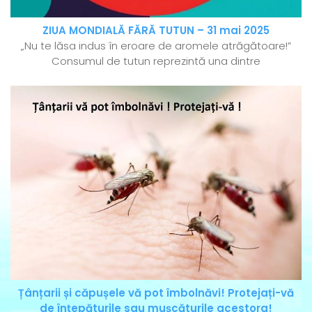
ZIUA MONDIALĂ FĂRĂ TUTUN – 31 mai 2025
„Nu te lăsa indus în eroare de aromele atrăgătoare!”
Consumul de tutun reprezintă una dintre
Țânțarii și căpușele vă pot îmbolnăvi! Protejați-vă
de înțepăturile sau mușcăturile acestora!