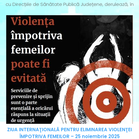
cu Direcțiile de Sănătate Publică Județene, derulează, în
ZIUA INTERNAŢIONALĂ PENTRU ELIMINAREA VIOLENŢEI
ÎMPOTRIVA FEMEILOR – 25 noiembrie 2025