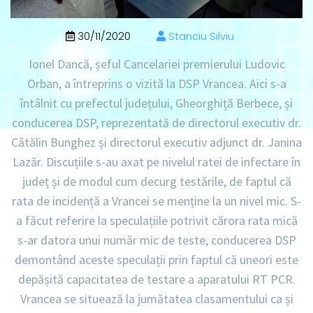
30/11/2020
Stanciu Silviu
Ionel Dancă, șeful Cancelariei premierului Ludovic
Orban, a întreprins o vizită la DSP Vrancea. Aici s-a
întâlnit cu prefectul județului, Gheorghiță Berbece, și
conducerea DSP, reprezentată de directorul executiv dr.
Cătălin Bunghez și directorul executiv adjunct dr. Janina
Lazăr. Discuțiile s-au axat pe nivelul ratei de infectare în
județ și de modul cum decurg testările, de faptul că
rata de incidență a Vrancei se menține la un nivel mic. S-
a făcut referire la speculațiile potrivit cărora rata mică
s-ar datora unui număr mic de teste, conducerea DSP
demontând aceste speculații prin faptul că uneori este
depășită capacitatea de testare a aparatului RT PCR.
Vrancea se situează la jumătatea clasamentului ca și