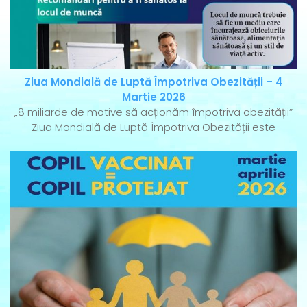
Ziua Mondială de Luptă Împotriva Obezității – 4
Martie 2026
„8 miliarde de motive să acționăm împotriva obezității”
Ziua Mondială de Luptă Împotriva Obezității este