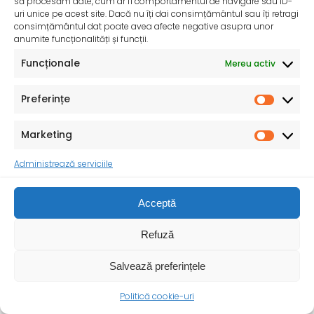
să procesăm date, cum ar fi comportamentul de navigare sau ID-
Săptămâna Europeană împotriva cancerului (European
uri unice pe acest site. Dacă nu îți dai consimțământul sau îți retragi
consimțământul dat poate avea afecte negative asupra unor
Week Against Cancer EWAC) are loc între 25 și 31
anumite funcționalități și funcții.
Funcționale
Mereu activ
Preferințe
Marketing
Administrează serviciile
Consumul de sare iodată – O măsură importantă
Acceptă
pentru sănătatea publică – 24 Mai 2025
Ministerul Sănătății, în parteneriat cu Institutul Național
Refuză
de Sănătate Publică, reamintește populației importanța
utilizării sării
Salvează preferințele
Politică cookie-uri