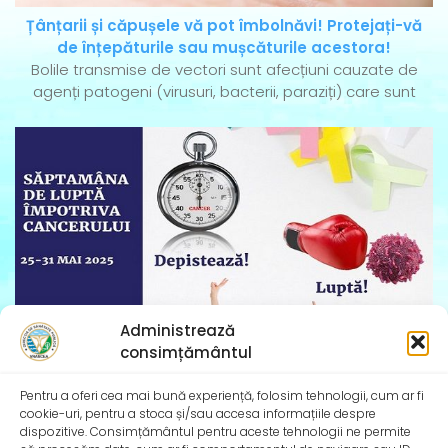
Țânțarii și căpușele vă pot îmbolnăvi! Protejați-vă
de înțepăturile sau mușcăturile acestora!
Bolile transmise de vectori sunt afecțiuni cauzate de
agenți patogeni (virusuri, bacterii, paraziți) care sunt
Administrează
consimțământul
Pentru a oferi cea mai bună experiență, folosim tehnologii, cum ar fi
cookie-uri, pentru a stoca și/sau accesa informațiile despre
Săptămâna Europeană împotriva cancerului – 25-31
dispozitive. Consimțământul pentru aceste tehnologii ne permite
mai 2025