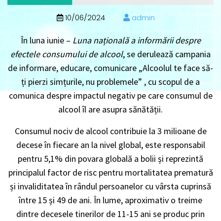
10/06/2024
admin
În luna iunie –
Luna națională a informării despre
efectele consumului de alcool
, se derulează campania
de informare, educare, comunicare „
Alcoolul te face să-
ți pierzi simțurile, nu problemele
” , cu scopul de a
comunica despre impactul negativ pe care consumul de
alcool îl are asupra sănătății.
Consumul nociv de alcool contribuie la 3 milioane de
decese în fiecare an la nivel global, este responsabil
pentru 5,1% din povara globală a bolii și reprezintă
principalul factor de risc pentru mortalitatea prematură
și invaliditatea în rândul persoanelor cu vârsta cuprinsă
între 15 și 49 de ani. În lume, aproximativ o treime
dintre decesele tinerilor de 11-15 ani se produc prin