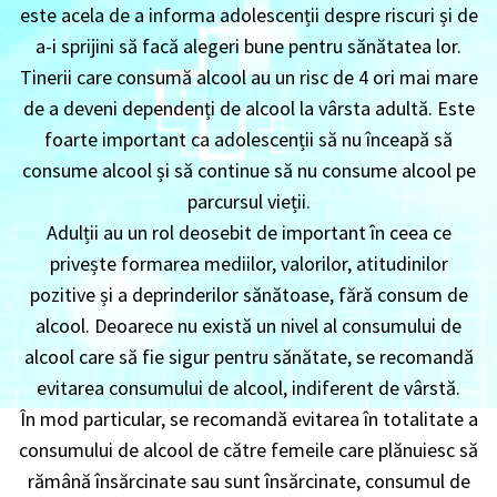
este acela de a informa adolescenții despre riscuri și de
a-i sprijini să facă alegeri bune pentru sănătatea lor.
Tinerii care consumă alcool au un risc de 4 ori mai mare
de a deveni dependenți de alcool la vârsta adultă. Este
foarte important ca adolescenții să nu înceapă să
consume alcool și să continue să nu consume alcool pe
parcursul vieții.
Adulții au un rol deosebit de important în ceea ce
privește formarea mediilor, valorilor, atitudinilor
pozitive și a deprinderilor sănătoase, fără consum de
alcool. Deoarece nu există un nivel al consumului de
alcool care să fie sigur pentru sănătate, se recomandă
evitarea consumului de alcool, indiferent de vârstă.
În mod particular, se recomandă evitarea în totalitate a
consumului de alcool de către femeile care plănuiesc să
rămână însărcinate sau sunt însărcinate, consumul de