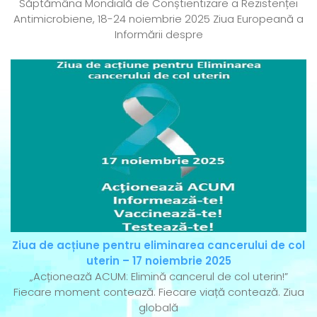
Săptămâna Mondială de Conștientizare a Rezistenței
Antimicrobiene, 18-24 noiembrie 2025 Ziua Europeană a
Informării despre
Ziua de acțiune pentru eliminarea cancerului de col
uterin – 17 noiembrie 2025
„Acționează ACUM: Elimină cancerul de col uterin!”
Fiecare moment contează. Fiecare viață contează. Ziua
globală