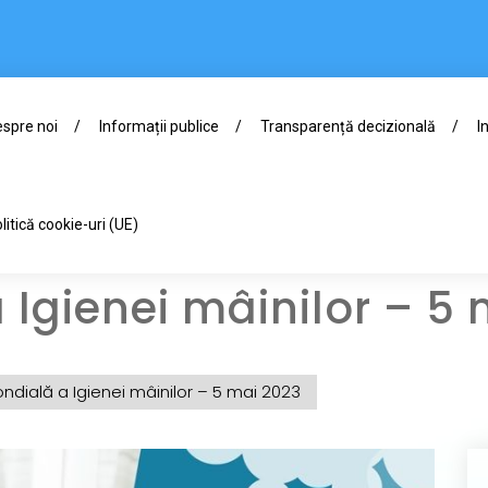
spre noi
Informații publice
Transparență decizională
I
litică cookie-uri (UE)
 Igienei mâinilor – 5
ndială a Igienei mâinilor – 5 mai 2023