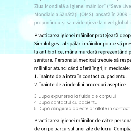
Ziua Mondială a Igienei mâinilor” (“Save Live
Mondiale a Sănătăţii (OMS) lansată în 2009 –
propunându-și să evidențieze la nivel global 
Practicarea igienei mâinilor protejează deopo
Simplul gest al spălării mâinilor poate să pre
la antibiotice, mâna murdară reprezentând prin
sanitare. Personalul medical trebuie să resp
mâinilor atunci când oferă îngrijiri medicale:
1. Înainte de a intra în contact cu pacientul
2. Înainte de a îndeplini proceduri aseptice
După expunerea la fluide ale corpului
După contactul cu pacientul
După atingerea obiectelor aflate în contact
Practicarea igienei mâinilor de către persona
de ori pe parcursul unei zile de lucru. Compli