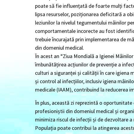
poate să fie influențată de foarte mulți fact
lipsa resurselor, poziționarea deficitară a obi
leziunilor la nivelul tegumentului mâinilor pe
comportamentale incorecte au fost identifica
trebuie încurajată prin implementarea de măs
din domeniul medical.
În acest an “Ziua Mondială a Igienei Mâinilo
îmbunătățirea acțiunilor de prevenție a infecț
culturi a siguranței și calității în care igiena
și control al infecțiilor, inclusiv igiena mâini
medicale (IAAM), contribuind la reducerea i
În plus, această zi reprezintă o oportunitate
profesioniștii din domeniul medical și organi
minimiza riscul de infecții și de dezvoltare a
Populația poate contribui la atingerea acestu