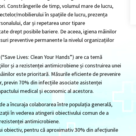
ori. Constrângerile de timp, volumul mare de lucru,
ectelor/mobilierului în spațiile de lucru, prezența
rsonalului, dar și repetarea unor tipare
te drept posibile bariere. De aceea, igiena mâinilor
uri preventive permanente la nivelul organizațiilor
r (“Save Lives: Clean Your Hands”) are ca temă
iilor și a rezistenței antimicrobiene și construirea unei
 mâinilor este prioritară. Măsurile eficiente de prevenire
lor, previn 70% din infecțiile asociate asistenței
mpactului medical și economic al acestora.
 de a încuraja colaborarea între populația generală,
zații în vederea atingerii obiectivului comun de a
 rezistenței antimicrobiene.
i obiectiv, pentru că aproximativ 30% din afecțiunile