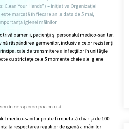
s: Clean Your Hands”) – iniţiativa Organizaţiei
 este marcată în fiecare an la data de 5 mai,
importanța igienei mâinilor.
trivă oamenii, pacienții și personalul medico-sanitar.
vină răspândirea germenilor, inclusiv a celor rezistenți
cipal cale de transmitere a infecțiilor în unitățile
ecte cu strictețe cele 5 momente cheie ale igienei
 sau în apropierea pacientului
lul medico-sanitar poate fi repetată chiar și de 100
anța la respectarea regulilor de igienă a mâinilor