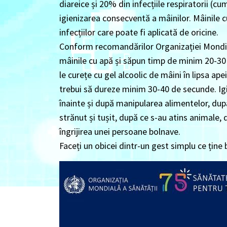
diareice și 20% din infecțiile respiratorii (c
igienizarea consecventă a mâinilor. Mâinile
infecțiilor care poate fi aplicată de oricine.
Conform recomandărilor Organizației Mondial
mâinile cu apă și săpun timp de minim 20-3
le curețe cu gel alcoolic de mâini în lipsa ape
trebui să dureze minim 30-40 de secunde. Igi
înainte și după manipularea alimentelor, după
strănut și tușit, după ce s-au atins animale, d
îngrijirea unei persoane bolnave.
Faceți un obicei dintr-un gest simplu ce ține 