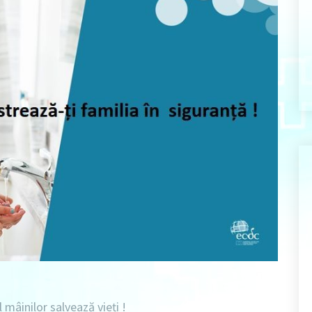
mâinilor salvează vieți !