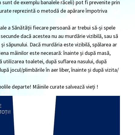
um sunt de exemplu banalele răceli) pot fi prevenite prin
 curate reprezintă o metodă de apărare împotriva
e a Sănătății fiecare persoană ar trebui
să-și spele
0 secunde
dacă acestea nu au murdărie vizibilă, sau să
i și săpunului. Dacă murdăria este vizibilă, spălarea ar
ena mâinilor este necesară: înainte și după masă,
 utilizarea toaletei, după suflarea nasului, după
upă jocul/plimbările în aer liber, înainte și după vizita/
bolile departe! Mâinile curate salvează vieți !