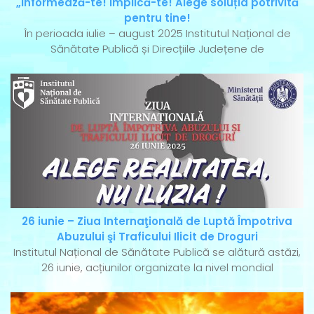
„Informează-te! Implică-te! Alege soluția potrivită
pentru tine!
În perioada iulie – august 2025 Institutul Național de
Sănătate Publică și Direcțiile Județene de
26 iunie – Ziua Internaţională de Luptă Împotriva
Abuzului şi Traficului Ilicit de Droguri
Institutul Național de Sănătate Publică se alătură astăzi,
26 iunie, acțiunilor organizate la nivel mondial