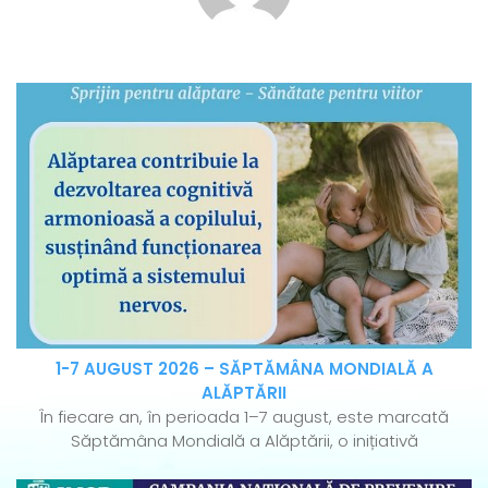
1-7 AUGUST 2026 – SĂPTĂMÂNA MONDIALĂ A
ALĂPTĂRII
În fiecare an, în perioada 1–7 august, este marcată
Săptămâna Mondială a Alăptării, o inițiativă