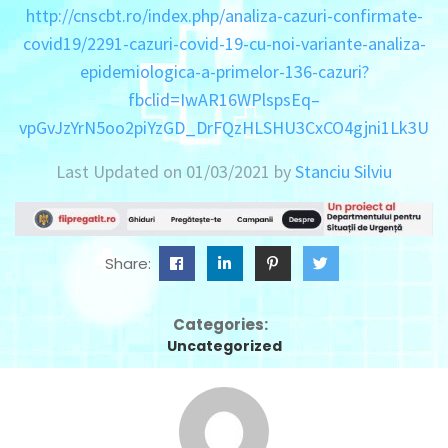
http://cnscbt.ro/index.php/analiza-cazuri-confirmate-
covid19/2291-cazuri-covid-19-cu-noi-variante-analiza-
epidemiologica-a-primelor-136-cazuri?
fbclid=IwAR16WPlspsEq–
vpGvJzYrN5oo2piYzGD_DrFQzHLSHU3CxCO4gjni1Lk3U
Last Updated on 01/03/2021 by
Stanciu Silviu
Share:
Categories:
Uncategorized