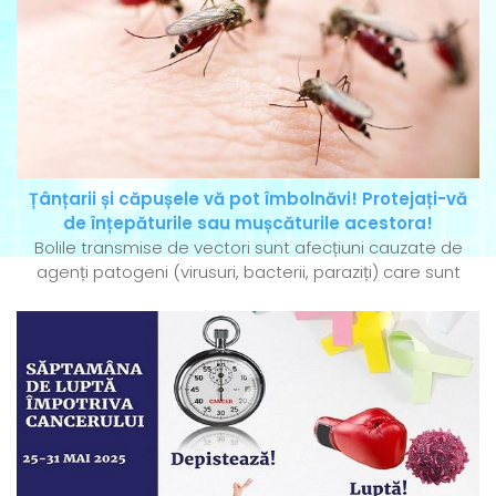
Țânțarii și căpușele vă pot îmbolnăvi! Protejați-vă
de înțepăturile sau mușcăturile acestora!
Bolile transmise de vectori sunt afecțiuni cauzate de
agenți patogeni (virusuri, bacterii, paraziți) care sunt