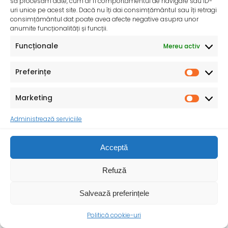
să procesăm date, cum ar fi comportamentul de navigare sau ID-
uri unice pe acest site. Dacă nu îți dai consimțământul sau îți retragi
consimțământul dat poate avea afecte negative asupra unor
InfoMama – Ghidul mamei pe parcursul sarcinii și în
anumite funcționalități și funcții.
primul an de viață al copilului
Funcționale
Mereu activ
De peste 35 de ani, Organizația Salvați Copiii
desfășoară activități dedicate promovării și apărării
Preferințe
drepturilor
Marketing
Administrează serviciile
Acceptă
Refuză
Salvează preferințele
Politică cookie-uri