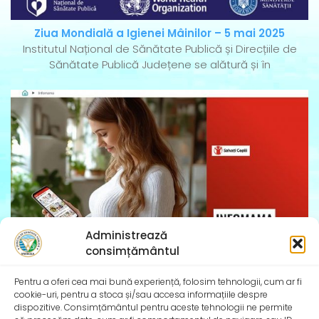
Ziua Mondială a Igienei Mâinilor – 5 mai 2025
Institutul Național de Sănătate Publică și Direcțiile de
Sănătate Publică Județene se alătură și în
Administrează
consimțământul
InfoMama – Ghidul mamei pe parcursul sarcinii și în
Pentru a oferi cea mai bună experiență, folosim tehnologii, cum ar fi
primul an de viață al copilului
cookie-uri, pentru a stoca și/sau accesa informațiile despre
De peste 35 de ani, Organizația Salvați Copiii
dispozitive. Consimțământul pentru aceste tehnologii ne permite