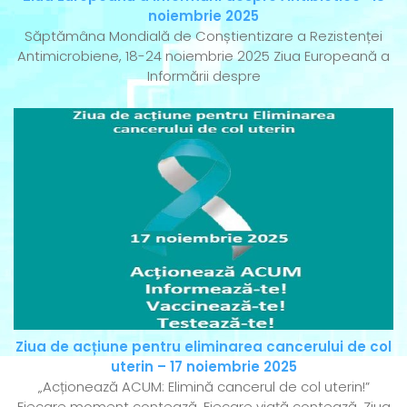
noiembrie 2025
Săptămâna Mondială de Conștientizare a Rezistenței
Antimicrobiene, 18-24 noiembrie 2025 Ziua Europeană a
Informării despre
Ziua de acțiune pentru eliminarea cancerului de col
uterin – 17 noiembrie 2025
„Acționează ACUM: Elimină cancerul de col uterin!”
Fiecare moment contează. Fiecare viață contează. Ziua