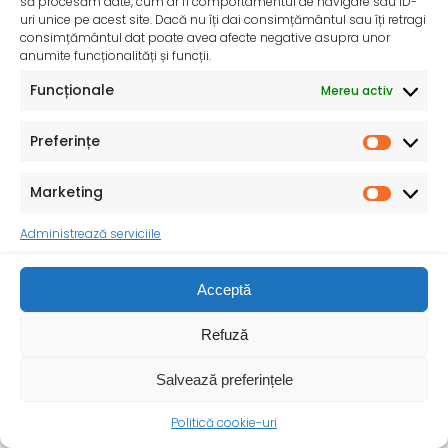
să procesăm date, cum ar fi comportamentul de navigare sau ID-
desfășoară activități dedicate promovării și apărării
uri unice pe acest site. Dacă nu îți dai consimțământul sau îți retragi
drepturilor
consimțământul dat poate avea afecte negative asupra unor
anumite funcționalități și funcții.
Funcționale
Mereu activ
Preferințe
Marketing
Administrează serviciile
Acceptă
Refuză
Salvează preferințele
Politică cookie-uri
Ziua Mondială a Sănătății – 7 aprilie 2025