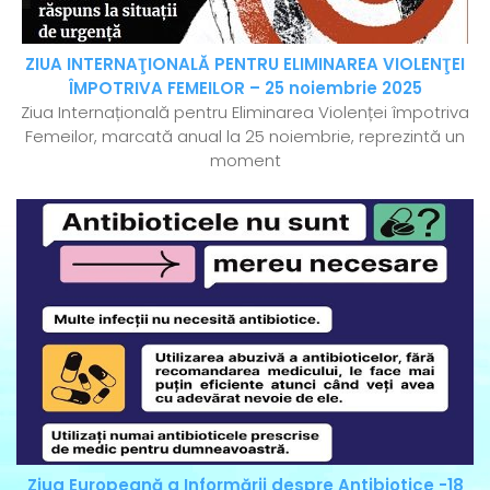
ZIUA INTERNAŢIONALĂ PENTRU ELIMINAREA VIOLENŢEI
ÎMPOTRIVA FEMEILOR – 25 noiembrie 2025
Ziua Internațională pentru Eliminarea Violenței împotriva
Femeilor, marcată anual la 25 noiembrie, reprezintă un
moment
Ziua Europeană a Informării despre Antibiotice -18