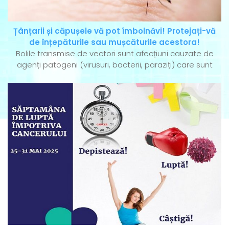
Țânțarii și căpușele vă pot îmbolnăvi! Protejați-vă
de înțepăturile sau mușcăturile acestora!
Bolile transmise de vectori sunt afecțiuni cauzate de
agenți patogeni (virusuri, bacterii, paraziți) care sunt