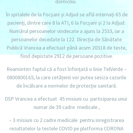
domiciliu.
În spitalele de la Focșani și Adjud se află internați 65 de
pacienți, dintre care 8 la ATI, 6 la Focșani și 2 la Adjud.
Numărul persoanelor vindecate a ajuns la 2533, iar a
persoanelor decedate la 122. Direcția de Sănătate
Publică Vrancea a efectuat până acum 20318 de teste,
fiind depistate 2912 de persoane pozitive.
Reamintim faptul că a fost înființată o linie TelVerde –
0800800165, la care cetățenii vor putea sesiza cazurile
de încălcare a normelor de protecție sanitară.
DSP Vrancea a efectuat 45 misiuni cu participarea unui
numar de 39 cadre medicale ,
–
3 misiuni
cu
2 cadre medicale
pentru inregistrarea
rezultatelor la testele COVID pe platforma CORONA