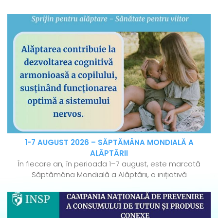
1-7 AUGUST 2026 – SĂPTĂMÂNA MONDIALĂ A
ALĂPTĂRII
În fiecare an, în perioada 1–7 august, este marcată
Săptămâna Mondială a Alăptării, o inițiativă