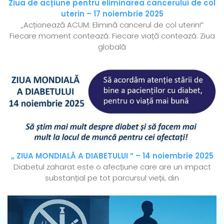
Ziua de acțiune pentru eliminarea cancerului de col
uterin – 17 noiembrie 2025
„Acționează ACUM: Elimină cancerul de col uterin!”
Fiecare moment contează. Fiecare viață contează. Ziua
globală
„ ZIUA MONDIALĂ A DIABETULUI ” – 14 noiembrie 2025
Diabetul zaharat este o afecțiune care are un impact
substanțial pe tot parcursul vieții, din