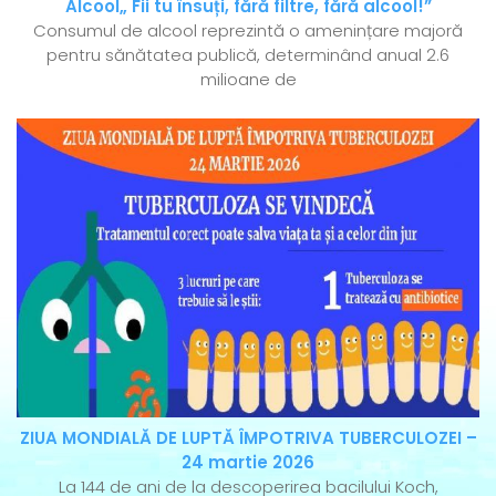
Alcool„ Fii tu însuți, fără filtre, fără alcool!”
Consumul de alcool reprezintă o amenințare majoră
pentru sănătatea publică, determinând anual 2.6
milioane de
ZIUA MONDIALĂ DE LUPTĂ ÎMPOTRIVA TUBERCULOZEI –
24 martie 2026
La 144 de ani de la descoperirea bacilului Koch,