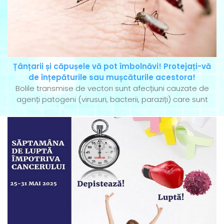
Țânțarii și căpușele vă pot îmbolnăvi! Protejați-vă
de înțepăturile sau mușcăturile acestora!
Bolile transmise de vectori sunt afecțiuni cauzate de
agenți patogeni (virusuri, bacterii, paraziți) care sunt