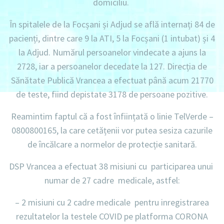
domiciliu.
În spitalele de la Focșani și Adjud se află internați 84 de
pacienți, dintre care 9 la ATI, 5 la Focșani (1 intubat) și 4
la Adjud. Numărul persoanelor vindecate a ajuns la
2728, iar a persoanelor decedate la 127. Direcția de
Sănătate Publică Vrancea a efectuat până acum 21770
de teste, fiind depistate 3178 de persoane pozitive.
Reamintim faptul că a fost înființată o linie TelVerde –
0800800165, la care cetățenii vor putea sesiza cazurile
de încălcare a normelor de protecție sanitară.
DSP Vrancea a efectuat 38 misiuni cu participarea unui
numar de 27 cadre medicale, astfel:
– 2 misiuni cu 2 cadre medicale pentru inregistrarea
rezultatelor la testele COVID pe platforma CORONA