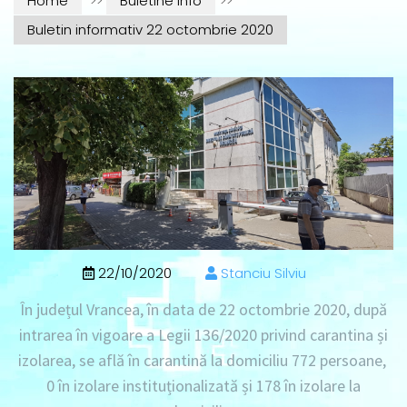
Home
>>
Buletine info
>>
Buletin informativ 22 octombrie 2020
22/10/2020
Stanciu Silviu
În județul Vrancea, în data de 22 octombrie 2020, după
intrarea în vigoare a Legii 136/2020 privind carantina și
izolarea, se află în carantină la domiciliu 772 persoane,
0 în izolare instituționalizată și 178 în izolare la