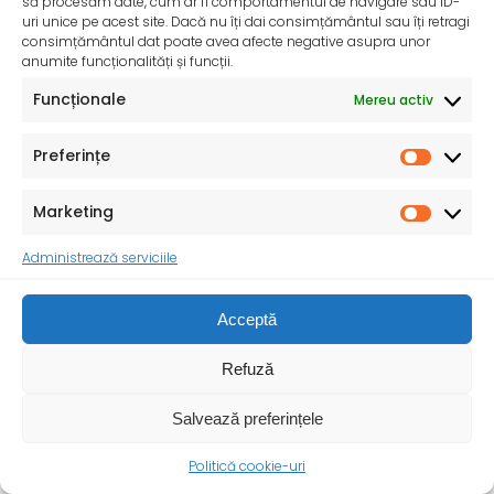
să procesăm date, cum ar fi comportamentul de navigare sau ID-
InfoMama – Ghidul mamei pe parcursul sarcinii și în
uri unice pe acest site. Dacă nu îți dai consimțământul sau îți retragi
primul an de viață al copilului
consimțământul dat poate avea afecte negative asupra unor
De peste 35 de ani, Organizația Salvați Copiii
anumite funcționalități și funcții.
desfășoară activități dedicate promovării și apărării
Funcționale
Mereu activ
drepturilor
Preferințe
Marketing
Administrează serviciile
Acceptă
Refuză
Salvează preferințele
Politică cookie-uri