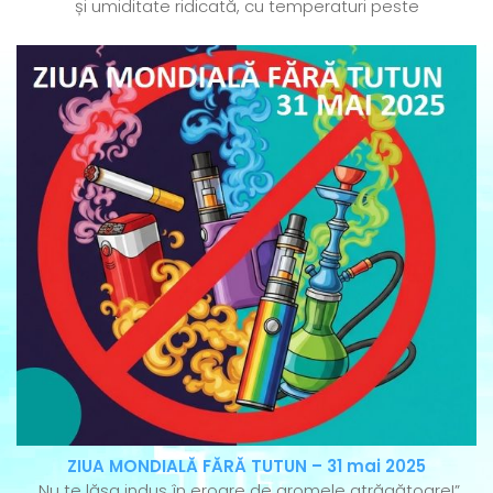
și umiditate ridicată, cu temperaturi peste
ZIUA MONDIALĂ FĂRĂ TUTUN – 31 mai 2025
„Nu te lăsa indus în eroare de aromele atrăgătoare!”