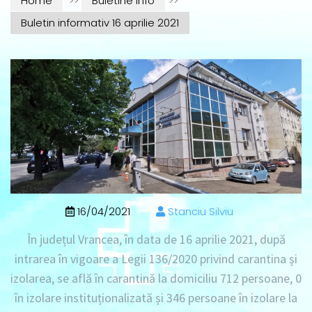
Home
>>
Buletine info
>>
Buletin informativ 16 aprilie 2021
16/04/2021
Stanciu Silviu
În județul Vrancea, în data de
16 aprilie 2021
, după
intrarea în vigoare a Legii 136/2020 privind carantina și
izolarea, se află în
carantină la domiciliu 712 persoane
, 0
în izolare instituționalizată
și
346 persoane în izolare la