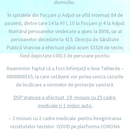
domiciliu
.
În spitalele din Focșani și Adjud se află internați
84 de
pacienți, dintre care 14 la ATI, 10 la Focșani și 4 la Adjud.
Numărul persoanelor vindecate a ajuns la 8956,
iar al
persoanelor decedate la 415.
Direcția de Sănătate
Publică Vrancea a efectuat până acum
53320 de teste
,
fiind depistate
10013 de persoane pozitiv.
Reamintim faptul că a fost înființată o linie
TelVerde –
0800800165
, la care cetățenii vor putea sesiza cazurile
de încălcare a normelor de protecție sanitară.
DSP Vrancea a efectuat 19 misiuni cu 25 cadre
medicale și 1 mijloc auto,
–
2 misiuni cu 2 cadre medicale
pentru înregistrarea
rezultatelor testelor COVID pe platforma CORONA