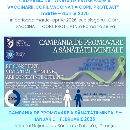
CAMPANIA NAȚIONALĂ DE PROMOVARE A
VACCINĂRII„COPIL VACCINAT = COPIL PROTEJAT” –
martie – aprilie 2026
În perioada martie-aprilie 2026, sub sloganul „COPIL
VACCINAT = COPIL PROTEJAT”, în România se va
CAMPANIA DE PROMOVARE A SĂNĂTĂȚII MINTALE –
IANUARIE – FEBRUARIE 2026
Institutul Național de Sănătate Publică și Direcțiile