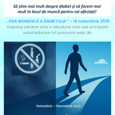
„ ZIUA MONDIALĂ A DIABETULUI ” – 14 noiembrie 2025
Diabetul zaharat este o afecțiune care are un impact
substanțial pe tot parcursul vieții, din