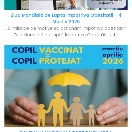
Ziua Mondială de Luptă Împotriva Obezității – 4
Martie 2026
„8 miliarde de motive să acționăm împotriva obezității”
Ziua Mondială de Luptă Împotriva Obezității este