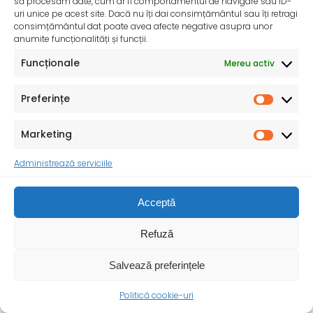
să procesăm date, cum ar fi comportamentul de navigare sau ID-
uri unice pe acest site. Dacă nu îți dai consimțământul sau îți retragi
consimțământul dat poate avea afecte negative asupra unor
anumite funcționalități și funcții.
Funcționale
Mereu activ
Preferințe
Marketing
InfoMama – Ghidul mamei pe parcursul sarcinii și în
Administrează serviciile
primul an de viață al copilului
De peste 35 de ani, Organizația Salvați Copiii
Acceptă
desfășoară activități dedicate promovării și apărării
drepturilor
Refuză
Salvează preferințele
Politică cookie-uri