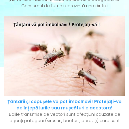
Consumul de tutun reprezintă una dintre
Țânțarii și căpușele vă pot îmbolnăvi! Protejați-vă
de înțepăturile sau mușcăturile acestora!
Bolile transmise de vectori sunt afecțiuni cauzate de
agenți patogeni (virusuri, bacterii, paraziți) care sunt