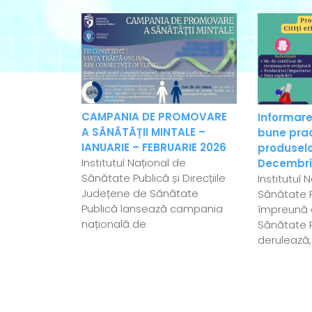
CAMPANIA DE PROMOVARE
Informare
A SĂNĂTĂȚII MINTALE –
bune pract
IANUARIE – FEBRUARIE 2026
produselo
Institutul Național de
Decembri
Sănătate Publică și Direcțiile
Institutul 
Județene de Sănătate
Sănătate P
Publică lansează campania
împreună c
națională de
Sănătate 
derulează,