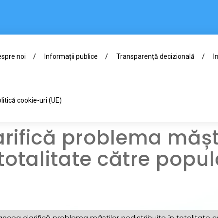
spre noi
Informații publice
Transparență decizională
I
litică cookie-uri (UE)
rifică problema mășt
 totalitate către popu
ncea clarifică problema măștilor nedistribuite în totalitate 