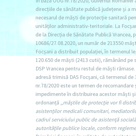
În baza OUG nr.78/2020, Guvernul României a 
direcțiile de sănătate publică județene și a mu
necesarul de măști de protecție sanitară pen
unităților administrativ-teritoriale. La Focșa
de la Direcția de Sănătate Publică Vrancea, pr
10686/27.08.2020, un număr de 213550 măști d
Focșani a distribuit populației, în termenul l
120.650 de măști (2413 cutii), rămânând pe st
DSP Vrancea pentru restul de măști rămase. F
adresă trimisă DAS Focșani, că termenul de 3
nr.78/2020 este un termen de recomandare ș
impedimente în distribuirea acestor măști și 
ordonanță
,,măştile de protecţie vor fi distr
asistenţilor medicali comunitari, mediatorilor
cadrul serviciului public de asistenţă socială
autorităţile publice locale, conform regleme