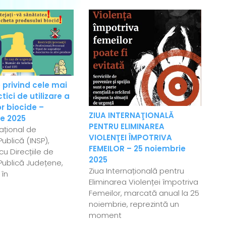
 privind cele mai
ici de utilizare a
r biocide –
ZIUA INTERNAŢIONALĂ
e 2025
PENTRU ELIMINAREA
Național de
VIOLENŢEI ÎMPOTRIVA
ublică (INSP),
FEMEILOR – 25 noiembrie
u Direcțiile de
2025
Publică Județene,
Ziua Internațională pentru
 în
Eliminarea Violenței împotriva
Femeilor, marcată anual la 25
noiembrie, reprezintă un
moment