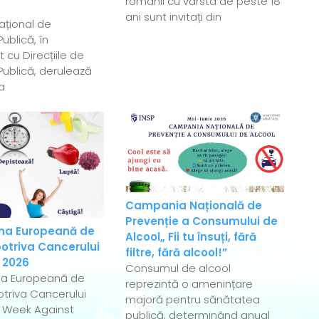
românii cu vârsta de peste 18
ani sunt invitați din
Național de
ublică, în
 cu Direcțiile de
ublică, derulează
a
Campania Națională de
Prevenție a Consumului de
a Europeană de
Alcool„ Fii tu însuți, fără
otriva Cancerului
filtre, fără alcool!”
 2026
Consumul de alcool
a Europeană de
reprezintă o amenințare
triva Cancerului
majoră pentru sănătatea
 Week Against
publică, determinând anual