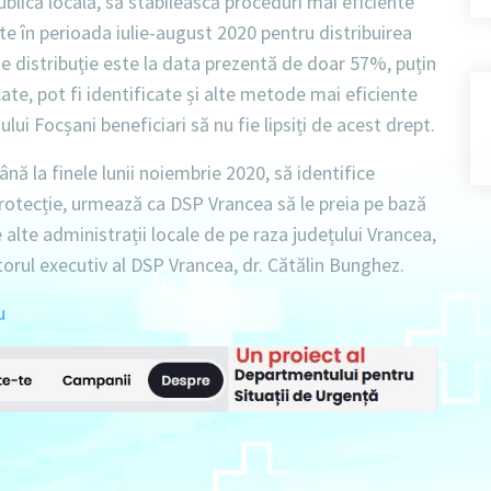
ublică locală, să stabilească proceduri mai eficiente
ate în perioada iulie-august 2020 pentru distribuirea
de distribuție este la data prezentă de doar 57%, puțin
te, pot fi identificate și alte metode mai eficiente
ului Focșani beneficiari să nu fie lipsiți de acest drept.
ână la finele lunii noiembrie 2020, să identifice
rotecție, urmează ca DSP Vrancea să le preia pe bază
 alte administrații locale de pe raza județului Vrancea,
orul executiv al DSP Vrancea, dr. Cătălin Bunghez.
u