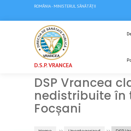
ROMÂNIA - MINISTERUL SĂNĂTĂȚII
De
Po
D.S.P. VRANCEA
DSP Vrancea cla
nedistribuite în
Focșani
Home
>>
Uncategorized
>>
DSP Vra