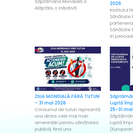
Săptămâna Mondială a
2026
Alăptării, o inițiativă
Institutul 
Sănătate P
parteneriat
Sănătate P
în perioad
ZIUA MONDIALĂ FĂRĂ TUTUN
Săptămân
– 31 mai 2026
Luptă Împ
Consumul de tutun reprezintă
25–31 mai
una dintre cele mai mari
Săptămân
amenințări pentru sănătatea
Luptă Împo
publică, fiind una
(European