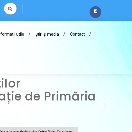
nformații utile
Știri și media
Contact
ilor
lație de Primăria
către populație de Primăria Focșani