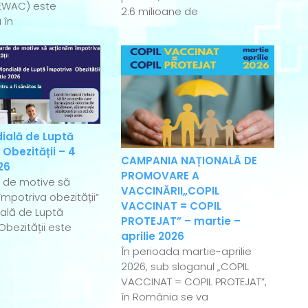
EWAC) este
2.6 milioane de
 în
ială de Luptă
 Obezității – 4
CAMPANIA NAȚIONALĂ DE
26
PROMOVARE A
e de motive să
VACCINĂRII„COPIL
mpotriva obezității”
VACCINAT = COPIL
ală de Luptă
PROTEJAT” – martie –
Obezității este
aprilie 2026
În perioada martie-aprilie
2026, sub sloganul „COPIL
VACCINAT = COPIL PROTEJAT”,
în România se va