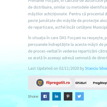
Primăriei Focșani, în calitate de autoritate p
de distribuire, similar cu metodele identific
măștilor achiziționate. Pentru că procentul 
peste jumătate din măștile de protecție aloca
de repartizare, astfel încât cetățenii Municipi
În situația în care DAS Focșani nu reușește, p
persoanele îndreptățite la aceste măști de p
de proces-verbal în vederea repartizării către
se arată în aceeași adresă semnată de direct
Last Updated on 02/11/2020 by
Stanciu Silvi
Share: