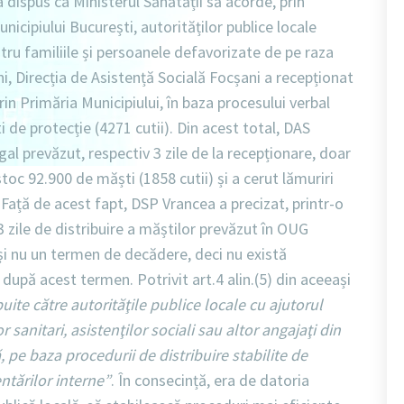
dispus ca Ministerul Sănătății să acorde, prin
nicipiului București, autorităților publice locale
tru familiile și persoanele defavorizate de pe raza
ni, Direcția de Asistență Socială Focșani a recepționat
in Primăria Municipiului, în baza procesului verbal
e protecție (4271 cutii). Din acest total, DAS
egal prevăzut, respectiv 3 zile de la recepționare, doar
oc 92.900 de măști (1858 cutii) și a cerut lămuriri
ață de acest fapt, DSP Vrancea a precizat, printr-o
 zile de distribuire a măștilor prevăzut în OUG
i nu un termen de decădere, deci nu există
după acest termen. Potrivit art.4 alin.(5) din aceeași
ibuite către autorităţile publice locale cu ajutorul
 sanitari, asistenţilor sociali sau altor angajaţi din
, pe baza procedurii de distribuire stabilite de
ntărilor interne”
. În consecință, era de datoria