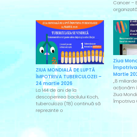
Cancer – 
organizată
Ziua Mond
Împotriva
ZIUA MONDIALĂ DE LUPTĂ
Martie 20
ÎMPOTRIVA TUBERCULOZEI –
„8 miliard
24 martie 2026
acționăm î
La 144 de ani de la
Ziua Mondi
descoperirea bacilului Koch,
Împotriva 
tuberculoza (TB) continuă să
reprezinte o