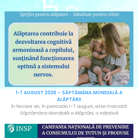
1-7 AUGUST 2026 – SĂPTĂMÂNA MONDIALĂ A
ALĂPTĂRII
În fiecare an, în perioada 1–7 august, este marcată
Săptămâna Mondială a Alăptării, o inițiativă