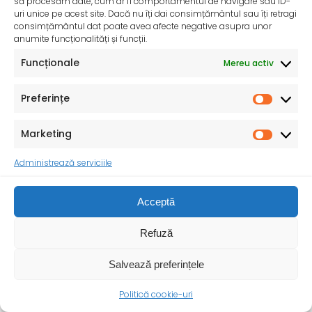
să procesăm date, cum ar fi comportamentul de navigare sau ID-
uri unice pe acest site. Dacă nu îți dai consimțământul sau îți retragi
consimțământul dat poate avea afecte negative asupra unor
anumite funcționalități și funcții.
Funcționale
Săptămâna Europeană împotriva cancerului – 25-31
Mereu activ
mai 2025
Săptămâna Europeană împotriva cancerului (European
Preferințe
Week Against Cancer EWAC) are loc între 25 și 31
Marketing
Administrează serviciile
Acceptă
Refuză
Salvează preferințele
Consumul de sare iodată – O măsură importantă
Politică cookie-uri
pentru sănătatea publică – 24 Mai 2025