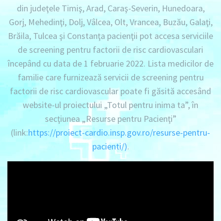
din judeţele Timiş, Arad, Caraş-Severin, Hunedoara,
Gorj, Mehedinţi, Dolj, Vâlcea, Olt, Vrancea, Buzău, Galaţi,
Brăila, Tulcea şi Constanţa pacienţii pot accesa serviciile
de screening pentru factorii de risc cardiovasculari
începând cu data de 1 februarie 2022. Lista medicilor de
familie care furnizează servicii de screening pentru
factorii de risc cardiovascular poate fi găsită accesând
website-ul proiectului „Totul pentru inima ta”, în
secţiunea „Resurse pentru Pacienţi”
(link:
https://proiect-
cardio.insp.gov.ro/resurse-pentru-
pacienti/)
.