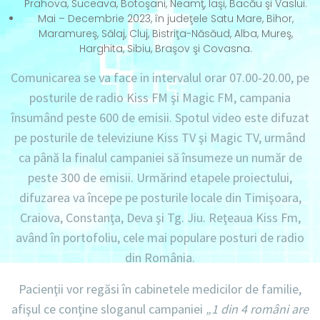
Prahova, Suceava, Botoşani, Neamţ, Iaşi, Bacău şi Vaslui.
Mai – Decembrie 2023, în judeţele Satu Mare, Bihor,
Maramureş, Sălaj, Cluj, Bistriţa-Năsăud, Alba, Mureş,
Harghita, Sibiu, Braşov şi Covasna.
Comunicarea se va face in intervalul orar 07.00-20.00, pe
posturile de radio Kiss FM şi Magic FM, campania
însumând peste 600 de emisii. Spotul video este difuzat
pe posturile de televiziune Kiss TV şi Magic TV, urmând
ca până la finalul campaniei să însumeze un număr de
peste 300 de emisii. Urmărind etapele proiectului,
difuzarea va începe pe posturile locale din Timişoara,
Craiova, Constanţa, Deva şi Tg. Jiu. Reţeaua Kiss Fm,
având în portofoliu, cele mai populare posturi de radio
din România.
Pacienţii vor regăsi în cabinetele medicilor de familie,
afişul ce conţine sloganul campaniei
„1 din 4 români are