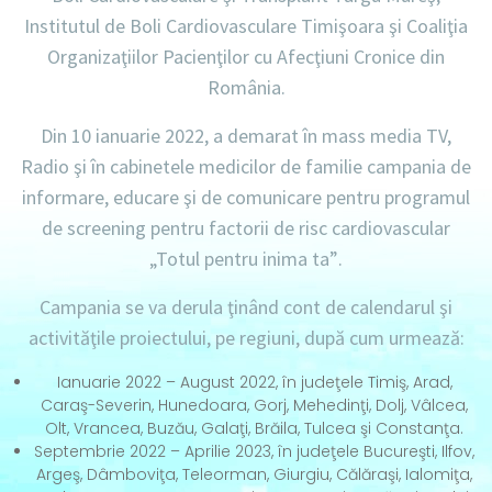
Institutul de Boli Cardiovasculare Timişoara şi Coaliţia
Organizaţiilor Pacienţilor cu Afecţiuni Cronice din
România.
Din 10 ianuarie 2022, a demarat în mass media TV,
Radio şi în cabinetele medicilor de familie campania de
informare, educare şi de comunicare pentru programul
de screening pentru factorii de risc cardiovascular
„Totul pentru inima ta”
.
Campania se va derula ţinând cont de calendarul şi
activităţile proiectului, pe regiuni, după cum urmează:
Ianuarie 2022 – August 2022, în judeţele Timiş, Arad,
Caraş-Severin, Hunedoara, Gorj, Mehedinţi, Dolj, Vâlcea,
Olt, Vrancea, Buzău, Galaţi, Brăila, Tulcea şi Constanţa.
Septembrie 2022 – Aprilie 2023, în judeţele Bucureşti, Ilfov,
Argeş, Dâmboviţa, Teleorman, Giurgiu, Călăraşi, Ialomiţa,