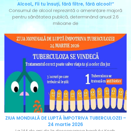
Alcool„ Fii tu însuți, fără filtre, fără alcool!”
Consumul de alcool reprezintă o amenințare majoră
pentru sănătatea publică, determinând anual 2.6
milioane de
ZIUA MONDIALĂ DE LUPTĂ ÎMPOTRIVA TUBERCULOZEI –
24 martie 2026
La 144 de ani de la descoperirea bacilului Koch,