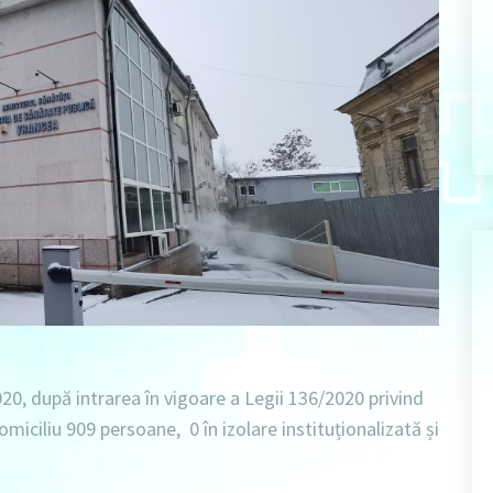
020
, după intrarea în vigoare a Legii 136/2020 privind
domiciliu 909 persoane
,
0 în izolare instituționalizată
și