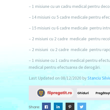
–
1 misiune
cu
un cadru
medical pentru deco
–
14 misiuni
cu
5 cadre
medicale pentru efec
–
15 misiuni
cu
6 cadre
medicale pentru intro
–
2 misiuni
cu
2 cadre
medicale pentru recol
–
2 misiuni
cu
2 cadre
medicale pentru rapor
–
1 misiune
cu
1 cadru
medical pentru efectua
medical pentru efectuarea de derogări.
Last Updated on 08/12/2020 by
Stanciu Silvi
Share: