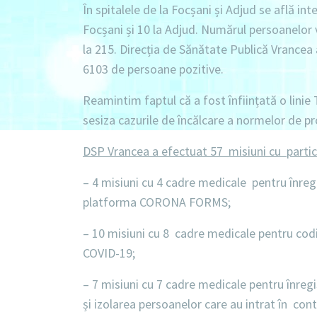
În spitalele de la Focșani și Adjud se află int
Focșani
și
10 la Adjud.
Numărul persoanelor v
la 215
. Direcția de Sănătate Publică Vrance
6103 de persoane pozitive.
Reamintim faptul că a fost înființată o linie
sesiza cazurile de încălcare a normelor de pr
DSP Vrancea a efectuat 57 misiuni cu parti
–
4 misiuni
cu
4 cadre
medicale pentru înregi
platforma CORONA FORMS;
–
10 misiuni
cu
8 cadre
medicale pentru codif
COVID-19
;
–
7 misiuni
cu
7 cadre
medicale pentru înregi
și izolarea persoanelor care au intrat în co