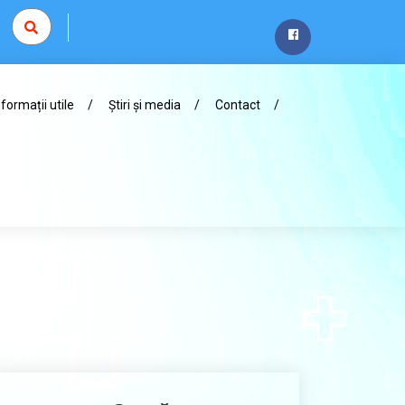
nformații utile
Știri și media
Contact