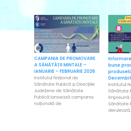
CAMPANIA DE PROMOVARE
Informare
A SĂNĂTĂȚII MINTALE –
bune pract
IANUARIE – FEBRUARIE 2026
produselo
Institutul Național de
Decembri
Sănătate Publică și Direcțiile
Institutul 
Județene de Sănătate
Sănătate P
Publică lansează campania
împreună c
națională de
Sănătate 
derulează,