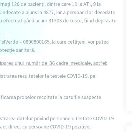
ernați
126 de pacienți
, dintre care
19 la ATI
,
9 la
indecate a ajuns la 4877
, iar a
persoanelor decedate
a a efectuat până acum
31303 de teste
, fiind depistate
TelVerde – 0800800165
, la care cetățenii vor putea
otecție sanitară.
ciparea unui număr de 36 cadre medicale, astfel:
strarea rezultatelor la testele
COVID-19,
pe
icarea probelor recoltate la cazurile suspecte
strarea datelor privind persoanele testate
COVID-19
ntact direct cu persoane
COVID-19
pozitive;