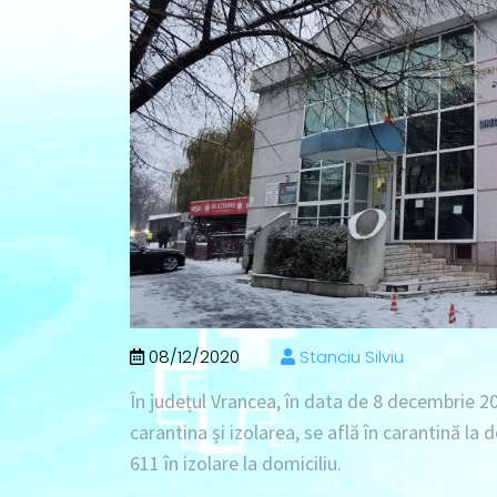
08/12/2020
Stanciu Silviu
În județul Vrancea, în data de
8 decembrie 2
carantina și izolarea, se află în
carantină la 
611 în izolare la domiciliu
.