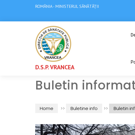
ROMÂNIA - MINISTERUL SĂNĂTĂȚII
De
Po
D.S.P. VRANCEA
Buletin informa
Home
>>
Buletine info
>>
Buletin i