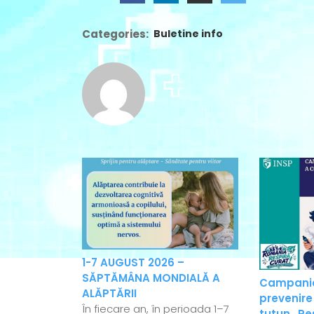
Categories:
Buletine info
1-7 AUGUST 2026 –
SĂPTĂMÂNA MONDIALĂ A
Campania
ALĂPTĂRII
prevenire
În fiecare an, în perioada 1–7
tutun „Re