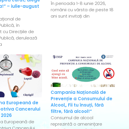
În perioada 1-8 iunie 2026,
!” – iulie-august
românii cu vârsta de peste 18
ani sunt invitați din
Național de
ublică, în
 cu Direcțiile de
ublică, derulează
a
Campania Națională de
Prevenție a Consumului de
a Europeană de
Alcool„ Fii tu însuți, fără
otriva Cancerului
filtre, fără alcool!”
 2026
Consumul de alcool
a Europeană de
reprezintă o amenințare
triva Cancerului