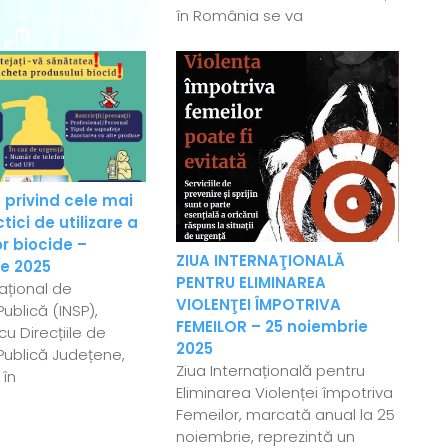
în România se va
 privind cele mai
ici de utilizare a
r biocide –
ZIUA INTERNAŢIONALĂ
e 2025
PENTRU ELIMINAREA
Național de
VIOLENŢEI ÎMPOTRIVA
ublică (INSP),
FEMEILOR – 25 noiembrie
u Direcțiile de
2025
Publică Județene,
Ziua Internațională pentru
 în
Eliminarea Violenței împotriva
Femeilor, marcată anual la 25
noiembrie, reprezintă un