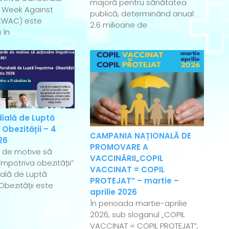
majoră pentru sănătatea
 Week Against
publică, determinând anual
EWAC) este
2.6 milioane de
 în
ială de Luptă
 Obezității – 4
CAMPANIA NAȚIONALĂ DE
26
PROMOVARE A
e de motive să
VACCINĂRII„COPIL
mpotriva obezității”
VACCINAT = COPIL
ală de Luptă
PROTEJAT” – martie –
Obezității este
aprilie 2026
În perioada martie-aprilie
2026, sub sloganul „COPIL
VACCINAT = COPIL PROTEJAT”,