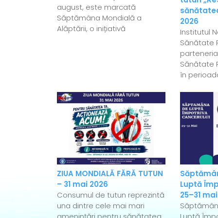
august, este marcată
sănătatea
Săptămâna Mondială a
2026
Alăptării, o inițiativă
Institutul 
Sănătate P
parteneriat
Sănătate P
în perioad
ZIUA MONDIALĂ FĂRĂ TUTUN
Săptămân
– 31 mai 2026
Luptă Împ
Consumul de tutun reprezintă
25–31 mai
una dintre cele mai mari
Săptămân
amenințări pentru sănătatea
Luptă Împo