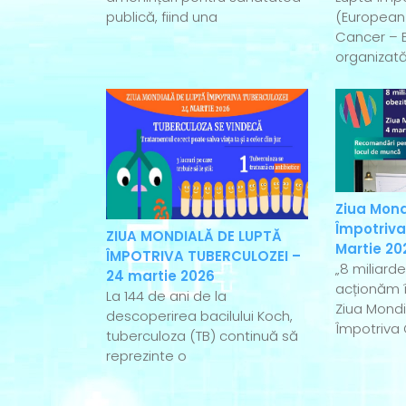
publică, fiind una
(European
Cancer – 
organizată
Ziua Mond
Împotriva
ZIUA MONDIALĂ DE LUPTĂ
Martie 20
ÎMPOTRIVA TUBERCULOZEI –
„8 miliard
24 martie 2026
acționăm î
La 144 de ani de la
Ziua Mondi
descoperirea bacilului Koch,
Împotriva 
tuberculoza (TB) continuă să
reprezinte o