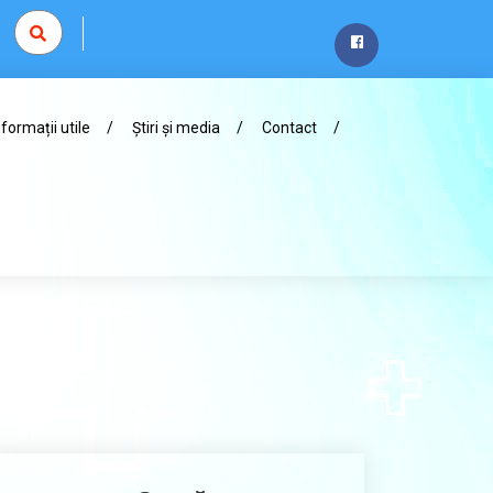
nformații utile
Știri și media
Contact