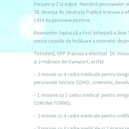
Focșani și 2 la Adjud. Numărul persoanelor v
78. Direcția de Sănătate Publică Vrancea a 
1434 de persoane pozitive.
Reamintim faptul că a fost înființată o linie
sesiza cazurile de încălcare a normelor de pr
Totodată,
DSP Vrancea a efectuat
16 misiu
și 2 mijloace de transport, astfel:
–
2 misiuni cu 4 cadre medicale
pentru inregi
persoanele testate COVID , internate, deced
–
1 misiune cu 1 cadru medical
pentru inregi
CORONA FORMS;
–
2 misiuni cu 4 cadre medicale
pentru codifi
–
3 misiuni cu 4 cadre medicale si 2 masini
pe