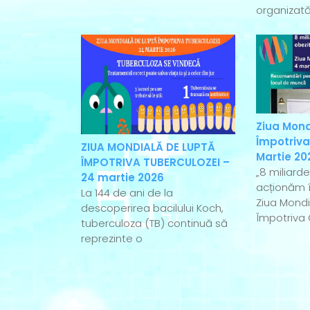
organizată
Ziua Mond
Împotriva
ZIUA MONDIALĂ DE LUPTĂ
Martie 20
ÎMPOTRIVA TUBERCULOZEI –
„8 miliard
24 martie 2026
acționăm î
La 144 de ani de la
Ziua Mondi
descoperirea bacilului Koch,
Împotriva 
tuberculoza (TB) continuă să
reprezinte o