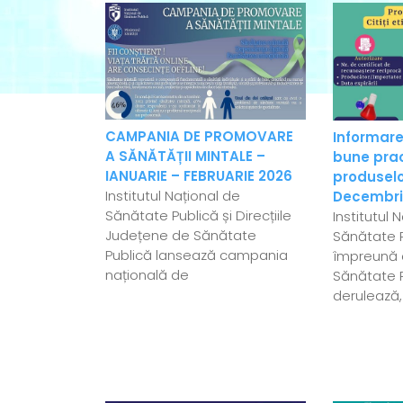
CAMPANIA DE PROMOVARE
Informare
A SĂNĂTĂȚII MINTALE –
bune pract
IANUARIE – FEBRUARIE 2026
produselo
Institutul Național de
Decembri
Sănătate Publică și Direcțiile
Institutul 
Județene de Sănătate
Sănătate P
Publică lansează campania
împreună c
națională de
Sănătate 
derulează,