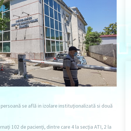
 persoană se află in izolare instituționalizată si două
rnați 102 de pacienți, dintre care 4 la secția ATI, 2 la