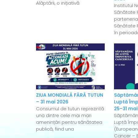
Alăptării, o inițiativă
Institutul 
Sănătate P
parteneriat
Sănătate P
în perioad
ZIUA MONDIALĂ FĂRĂ TUTUN
Săptămân
– 31 mai 2026
Luptă Împ
Consumul de tutun reprezintă
25–31 mai
una dintre cele mai mari
Săptămân
amenințări pentru sănătatea
Luptă Împo
publică, fiind una
(European
Cancer – 