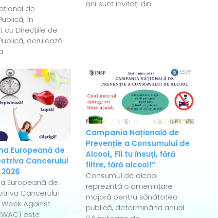
ani sunt invitați din
Național de
ublică, în
 cu Direcțiile de
ublică, derulează
a
Campania Națională de
Prevenție a Consumului de
a Europeană de
Alcool„ Fii tu însuți, fără
otriva Cancerului
filtre, fără alcool!”
 2026
Consumul de alcool
a Europeană de
reprezintă o amenințare
triva Cancerului
majoră pentru sănătatea
 Week Against
publică, determinând anual
EWAC) este