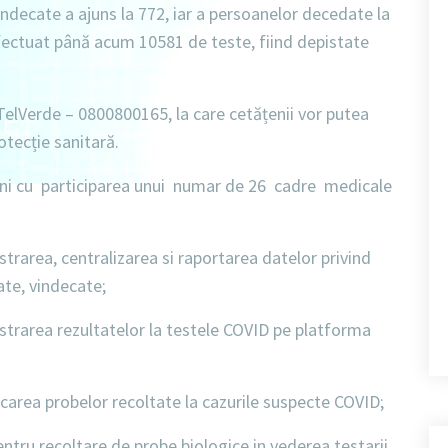
indecate a ajuns la 772, iar a persoanelor decedate la
efectuat până acum 10581 de teste, fiind depistate
 TelVerde – 0800800165, la care cetățenii vor putea
otecție sanitară.
ni cu participarea unui numar de 26 cadre medicale
strarea, centralizarea si raportarea datelor privind
ate, vindecate;
strarea rezultatelor la testele COVID pe platforma
carea probelor recoltate la cazurile suspecte COVID;
ntru recoltare de probe biologice in vederea testarii