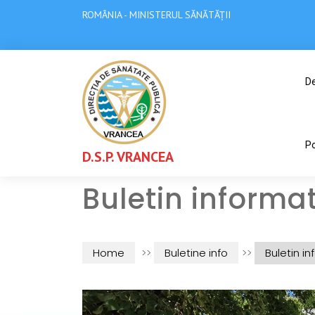
ROMÂNIA - MINISTERUL SĂNĂTĂȚII
De
Po
D.S.P. VRANCEA
Buletin informat
Home
>>
Buletine info
>>
Buletin in