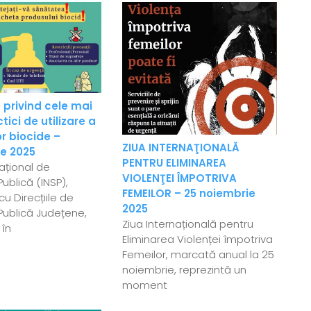
 privind cele mai
ici de utilizare a
r biocide –
ZIUA INTERNAŢIONALĂ
e 2025
PENTRU ELIMINAREA
Național de
VIOLENŢEI ÎMPOTRIVA
ublică (INSP),
FEMEILOR – 25 noiembrie
u Direcțiile de
2025
Publică Județene,
Ziua Internațională pentru
 în
Eliminarea Violenței împotriva
Femeilor, marcată anual la 25
noiembrie, reprezintă un
moment