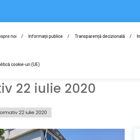
spre noi
Informații publice
Transparență decizională
I
litică cookie-uri (UE)
iv 22 iulie 2020
formativ 22 iulie 2020