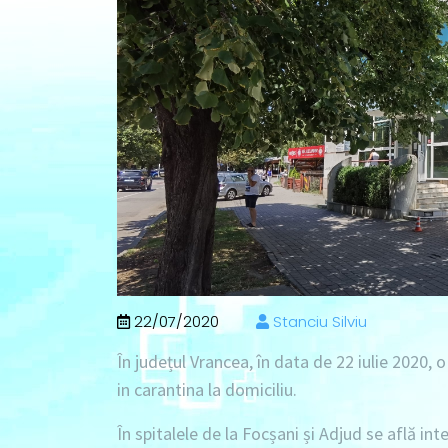
22/07/2020
Stanciu Silviu
În județul Vrancea, în data de 22 iulie 2020, o
in carantina la domiciliu.
În spitalele de la Focșani și Adjud se află inte