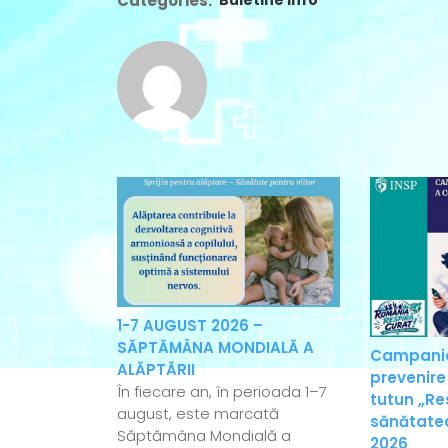
Categories:
1-7 AUGUST 2026 –
SĂPTĂMÂNA MONDIALĂ A
Campania
ALĂPTĂRII
prevenire
În fiecare an, în perioada 1–7
tutun „Re
august, este marcată
sănătatea
Săptămâna Mondială a
2026