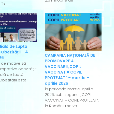
2.6 milioane de
 în
ială de Luptă
 Obezității – 4
CAMPANIA NAȚIONALĂ DE
26
PROMOVARE A
e de motive să
VACCINĂRII„COPIL
mpotriva obezității”
VACCINAT = COPIL
ală de Luptă
PROTEJAT” – martie –
Obezității este
aprilie 2026
În perioada martie-aprilie
2026, sub sloganul „COPIL
VACCINAT = COPIL PROTEJAT”,
în România se va