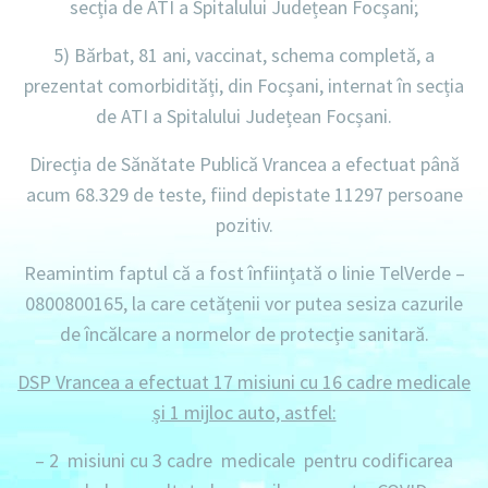
secția de ATI a Spitalului Județean Focșani;
5) Bărbat, 81 ani, vaccinat, schema completă, a
prezentat comorbidități, din Focșani, internat
în secția
de ATI a Spitalului Județean Focșani.
Direcția de Sănătate Publică Vrancea a efectuat până
acum
68.329 de teste,
fiind depistate 11297
persoane
pozitiv.
Reamintim faptul că a fost înființată o linie
TelVerde –
0800800165
, la care cetățenii vor putea sesiza cazurile
de încălcare a normelor de protecție sanitară.
DSP Vrancea a efectuat 17 misiuni cu 16 cadre medicale
și 1 mijloc auto, astfel:
–
2 misiuni
cu
3 cadre medicale
pentru codificarea