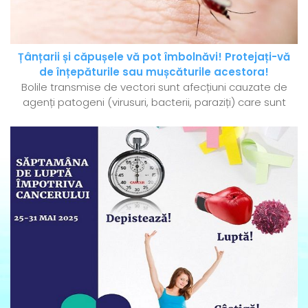
Țânțarii și căpușele vă pot îmbolnăvi! Protejați-vă
de înțepăturile sau mușcăturile acestora!
Bolile transmise de vectori sunt afecțiuni cauzate de
agenți patogeni (virusuri, bacterii, paraziți) care sunt