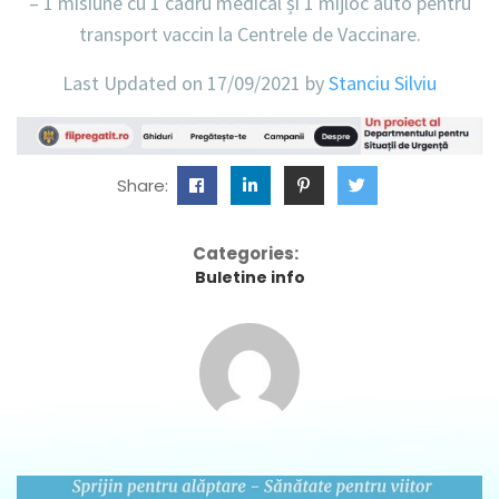
–
1 misiune
cu
1 cadru medical
și
1 mijloc auto
pentru
transport vaccin la Centrele de Vaccinare.
Last Updated on 17/09/2021 by
Stanciu Silviu
Share:
Categories:
Buletine info