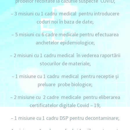
probelor recoltate la cazurile suspecte COVID;
–
3 misiuni
cu
1 cadru medical
pentru introducere
coduri noi în baza de date;
–
5 misiuni
cu
6 cadre medicale
pentru efectuarea
anchetelor epidemiologice;
–
2 misiuni
cu
1 cadru medical
în vederea raportării
stocurilor de materiale;
–
1 misiune
cu
1 cadru medical
pentru receptie și
preluare probe biologice;
–
2 misiune
cu
2 cadre medicale
pentru eliberarea
certificatelor digitale Covid – 19;
–
1 misiune
cu
1 cadru
DSP pentru decontaminare;