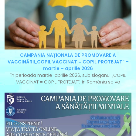
CAMPANIA NAȚIONALĂ DE PROMOVARE A
VACCINĂRII„COPIL VACCINAT = COPIL PROTEJAT” –
martie – aprilie 2026
În perioada martie-aprilie 2026, sub sloganul „COPIL
VACCINAT = COPIL PROTEJAT”, în România se va