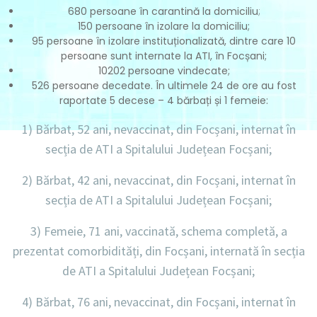
680 persoane în carantină la domiciliu
;
150 persoane în izolare la domiciliu;
95 persoane în izolare instituționalizată, dintre care 10
persoane sunt internate la ATI, în Focșani;
10202 persoane vindecate;
526 persoane decedate. În ultimele 24 de ore au fost
raportate
5 decese – 4 bărbați și 1 femeie:
1) Bărbat, 52 ani, nevaccinat, din Focșani, internat
în
secția de ATI a Spitalului Județean Focșani;
2) Bărbat, 42 ani, nevaccinat, din Focșani, internat
în
secția de ATI a Spitalului Județean Focșani;
3) Femeie, 71 ani, vaccinată, schema completă, a
prezentat comorbidități, din Focșani, internată
în secția
de ATI a Spitalului Județean Focșani;
4) Bărbat, 76 ani, nevaccinat, din Focșani, internat
în