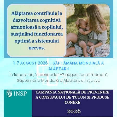
1-7 AUGUST 2026 – SĂPTĂMÂNA MONDIALĂ A
ALĂPTĂRII
În fiecare an, în perioada 1–7 august, este marcată
Săptămâna Mondială a Alăptării, o inițiativă