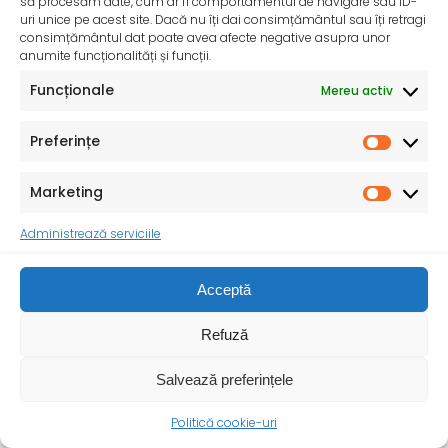
să procesăm date, cum ar fi comportamentul de navigare sau ID-
uri unice pe acest site. Dacă nu îți dai consimțământul sau îți retragi
consimțământul dat poate avea afecte negative asupra unor
anumite funcționalități și funcții.
Ziua Mondială a Igienei Mâinilor – 5 mai 2025
Institutul Național de Sănătate Publică și Direcțiile de
Funcționale
Mereu activ
Sănătate Publică Județene se alătură și în
Preferințe
Marketing
Administrează serviciile
Acceptă
Refuză
Salvează preferințele
InfoMama – Ghidul mamei pe parcursul sarcinii și în
Politică cookie-uri
primul an de viață al copilului