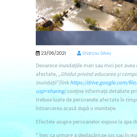
23/06/2021
Stanciu Silviu
Deoarece inundațiile mari sau mici pot avea 
afectate,
„
Ghidul privind educarea și compo
inundații”
(link
https://drive.google.com/f
usp=sharing
)
conține informații detaliate pri
trebuie luate de persoanele afectate în timpu
întoarcerea acasă după o inundație.
Efectele asupra persoanelor expuse la apa din
* înec ca urmare a deplasării pe jos sau în ma