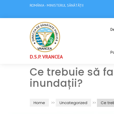
ROMÂNIA - MINISTERUL SĂNĂTĂȚII
De
Po
D.S.P. VRANCEA
Ce trebuie să f
inundații?
Home
>>
Uncategorized
>>
Ce tre