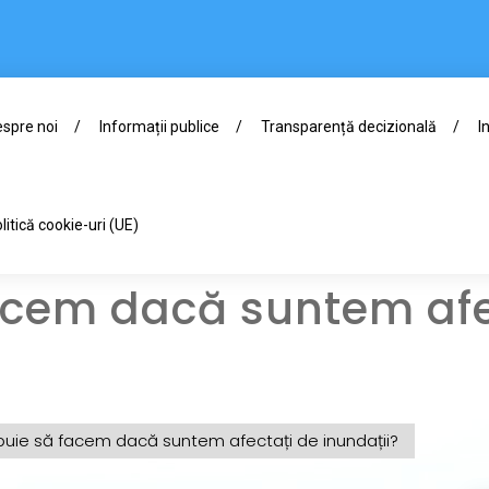
spre noi
Informații publice
Transparență decizională
I
litică cookie-uri (UE)
acem dacă suntem afe
buie să facem dacă suntem afectați de inundații?