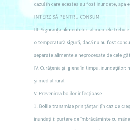
cazul în care acestea au fost inundate, ap
INTERZISĂ PENTRU CONSUM.
III. Siguranța alimentelor:
alimentele trebuie 
o temperatură sigură, dacă nu au fost consu
separate alimentele neprocesate de cele găt
IV. Curățenia și igiena în timpul inundațiilor:
m
și mediul rural.
V. Prevenirea bolilor infecțioase
1. Bolile transmise prin țânțari (în caz de cr
inundații): purtare de îmbrăcăminte cu mâneci