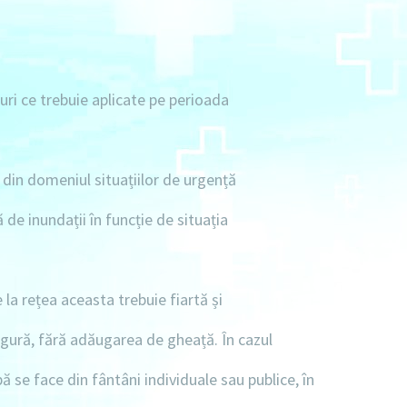
ri ce trebuie aplicate pe perioada
 din domeniul situațiilor de urgență
 de inundații în funcție de situația
la rețea aceasta trebuie fiartă și
ngură, fără adăugarea de gheață. În cazul
pă se face din fântâni individuale sau publice, în