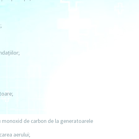
;
dațiilor;
toare;
cu monoxid de carbon de la generatoarele
carea aerului;