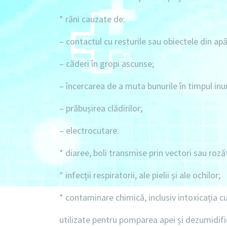
* răni cauzate de:
– contactul cu resturile sau obiectele din apă
– căderi în gropi ascunse;
– încercarea de a muta bunurile în timpul inun
– prăbușirea clădirilor;
– electrocutare.
* diaree, boli transmise prin vectori sau roză
* infecții respiratorii, ale pielii și ale ochilor;
* contaminare chimică, inclusiv intoxicația 
utilizate pentru pomparea apei și dezumidifi