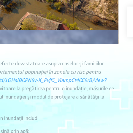
efecte devastatoare asupra caselor și familiilor
rtamentul populației în zonele cu risc
pentru
ile/d/1OHslBCPN6v-K_Pvjf5_VlampCt4CC9rB/view?
vitoare la pregătirea pentru o inundație, măsurile ce
l inundației și modul de protejare a sănătății la
 inundații includ:
șină prin apă;