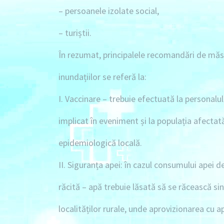
– persoanele izolate social,
– turiștii.
În rezumat, principalele recomandări de măsu
inundațiilor se referă la:
I. Vaccinare
– trebuie efectuată la personalul
implicat în eveniment și la populația afectată
epidemiologică locală.
II. Siguranța apei:
în cazul consumului apei de 
răcită – apă trebuie lăsată să se răcească si
localităților rurale, unde aprovizionarea cu a