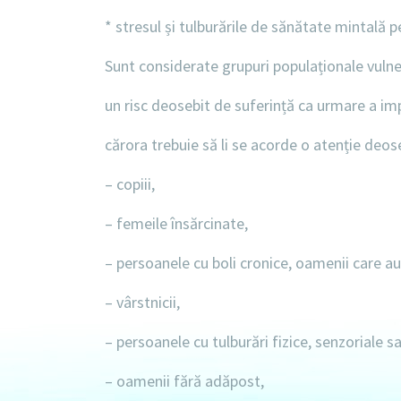
* stresul și tulburările de sănătate mintală p
Sunt considerate grupuri populaționale vulne
un risc deosebit de suferință ca urmare a imp
cărora trebuie să li se acorde o atenție deos
– copiii,
– femeile însărcinate,
– persoanele cu boli cronice, oamenii care au n
– vârstnicii,
– persoanele cu tulburări fizice, senzoriale s
– oamenii fără adăpost,