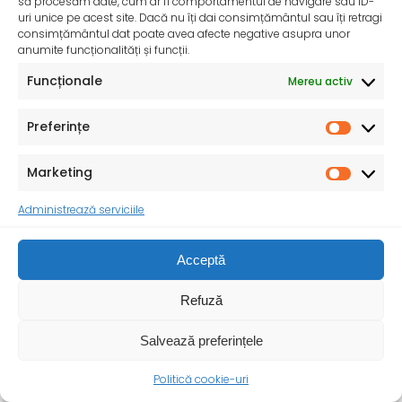
să procesăm date, cum ar fi comportamentul de navigare sau ID-
primul an de viață al copilului
uri unice pe acest site. Dacă nu îți dai consimțământul sau îți retragi
De peste 35 de ani, Organizația Salvați Copiii
consimțământul dat poate avea afecte negative asupra unor
anumite funcționalități și funcții.
desfășoară activități dedicate promovării și apărării
drepturilor
Funcționale
Mereu activ
Preferințe
Marketing
Administrează serviciile
Acceptă
Refuză
Salvează preferințele
Politică cookie-uri