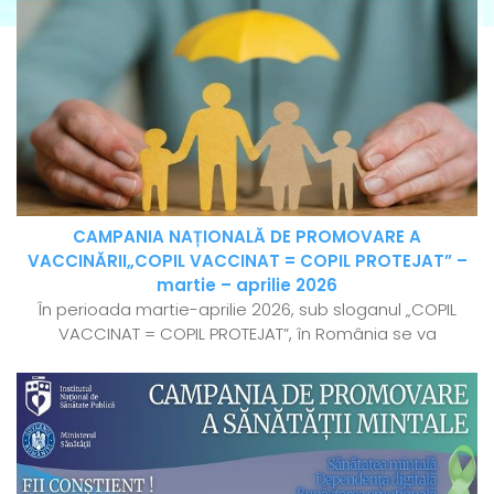
CAMPANIA NAȚIONALĂ DE PROMOVARE A
VACCINĂRII„COPIL VACCINAT = COPIL PROTEJAT” –
martie – aprilie 2026
În perioada martie-aprilie 2026, sub sloganul „COPIL
VACCINAT = COPIL PROTEJAT”, în România se va