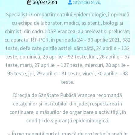
30/04/2021
Stanciu Silviu
Specialiștii Compartimentului Epidemiologie, împreună
cu echipa de laborator, medici, asistenți, biologi și
chimiști din cadrul DSP Vrancea, au prelevat și prelucrat,
cu aparatul RT-PCR, în perioada 24 – 30 aprilie 2021,
682
teste,
defalcate pe zile astfel:
sâmbătă, 24 aprilie – 132
teste, duminică, 25 aprilie – 92 teste, luni, 26 aprilie – 57
teste, marți, 27 aprilie – 127 teste, miercuri, 28 aprilie –
95 teste, joi, 29 aprilie – 81 teste, vineri, 30 aprilie – 98
teste.
Direcția de Sănătate Publică Vrancea recomandă
cetățenilor și instituțiilor din județ respectarea în
continuare a măsurilor de organizare a activităţii, în
condiţii de siguranţă epidemiologică:
– În permanență
purtați mască de protecție în spațiile