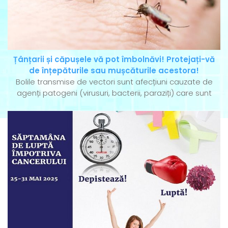
Țânțarii și căpușele vă pot îmbolnăvi! Protejați-vă
de înțepăturile sau mușcăturile acestora!
Bolile transmise de vectori sunt afecțiuni cauzate de
agenți patogeni (virusuri, bacterii, paraziți) care sunt