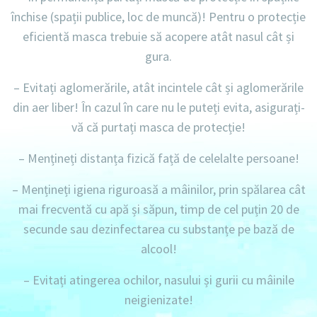
închise (spații publice, loc de muncă)! Pentru o protecție
eficientă masca trebuie să acopere atât nasul cât și
gura.
– Evitați aglomerările, atât incintele cât și aglomerările
din aer liber! În cazul în care nu le puteți evita, asigurați-
vă că purtați masca de protecție!
– Mențineți distanța fizică față de celelalte persoane!
– Mențineți igiena riguroasă a mâinilor, prin spălarea cât
mai frecventă cu apă și săpun, timp de cel puțin 20 de
secunde sau dezinfectarea cu substanțe pe bază de
alcool!
– Evitați atingerea ochilor, nasului și gurii cu mâinile
neigienizate!