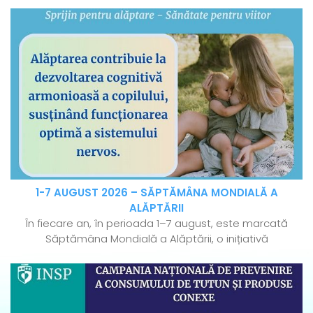
1-7 AUGUST 2026 – SĂPTĂMÂNA MONDIALĂ A
ALĂPTĂRII
În fiecare an, în perioada 1–7 august, este marcată
Săptămâna Mondială a Alăptării, o inițiativă