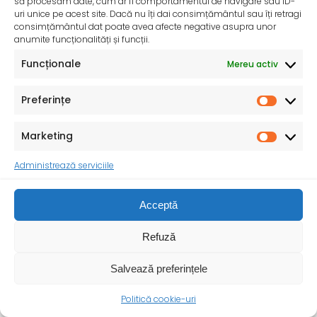
să procesăm date, cum ar fi comportamentul de navigare sau ID-
uri unice pe acest site. Dacă nu îți dai consimțământul sau îți retragi
consimțământul dat poate avea afecte negative asupra unor
anumite funcționalități și funcții.
InfoMama – Ghidul mamei pe parcursul sarcinii și în
Funcționale
Mereu activ
primul an de viață al copilului
De peste 35 de ani, Organizația Salvați Copiii
desfășoară activități dedicate promovării și apărării
Preferințe
drepturilor
Marketing
Administrează serviciile
Acceptă
Refuză
Salvează preferințele
Politică cookie-uri