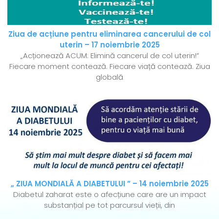
Ziua de acțiune pentru eliminarea cancerului de col
uterin – 17 noiembrie 2025
„Acționează ACUM: Elimină cancerul de col uterin!”
Fiecare moment contează. Fiecare viață contează. Ziua
globală
„ ZIUA MONDIALĂ A DIABETULUI ” – 14 noiembrie 2025
Diabetul zaharat este o afecțiune care are un impact
substanțial pe tot parcursul vieții, din