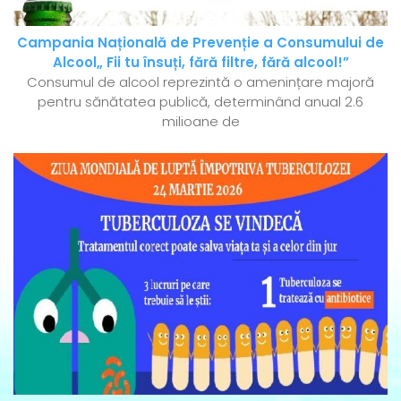
Campania Națională de Prevenție a Consumului de
Alcool„ Fii tu însuți, fără filtre, fără alcool!”
Consumul de alcool reprezintă o amenințare majoră
pentru sănătatea publică, determinând anual 2.6
milioane de