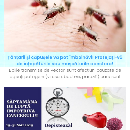
Țânțarii și căpușele vă pot îmbolnăvi! Protejați-vă
de înțepăturile sau mușcăturile acestora!
Bolile transmise de vectori sunt afecțiuni cauzate de
agenți patogeni (virusuri, bacterii, paraziți) care sunt