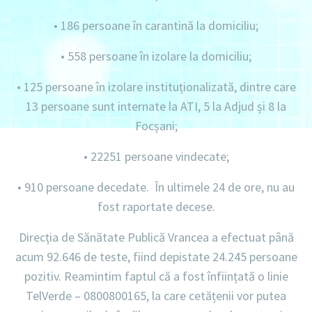
•
186 persoane în carantină la domiciliu
;
•
558 persoane în izolare la domiciliu;
•
125 persoane în izolare instituționalizată, dintre care
13 persoane sunt internate la ATI, 5 la Adjud și 8 la
Focșani;
•
22251 persoane vindecate;
•
910 persoane decedate. În ultimele 24 de ore, nu au
fost raportate decese.
Direcția de Sănătate Publică Vrancea a efectuat până
acum
92.646 de teste,
fiind depistate
24.245 persoane
pozitiv.
Reamintim faptul că a fost înființată o linie
TelVerde – 0800800165
, la care cetățenii vor putea