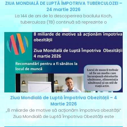
ZIUA MONDIALĂ DE LUPTĂ ÎMPOTRIVA TUBERCULOZEI –
24 martie 2026
La 144 de ani de la descoperirea bacilului Koch,
tuberculoza (TB) continuă să reprezinte o
Ziua Mondială de Luptă Împotriva Obezității – 4
Martie 2026
„8 miliarde de motive să acționăm împotriva obezității”
Ziua Mondială de Luptă Împotriva Obezității este