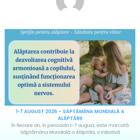
1-7 AUGUST 2026 – SĂPTĂMÂNA MONDIALĂ A
ALĂPTĂRII
În fiecare an, în perioada 1–7 august, este marcată
Săptămâna Mondială a Alăptării, o inițiativă