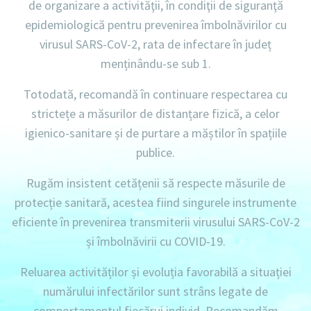
de organizare a activităţii, în condiţii de siguranţă
epidemiologică pentru prevenirea îmbolnăvirilor cu
virusul SARS-CoV-2, rata de infectare în județ
menținându-se sub 1.
Totodată, recomandă în continuare respectarea cu
strictețe a măsurilor de distanțare fizică, a celor
igienico-sanitare și de purtare a măștilor în spațiile
publice.
Rugăm insistent cetățenii să respecte măsurile de
protecție sanitară, acestea fiind singurele instrumente
eficiente în prevenirea transmiterii virusului SARS-CoV-2
și îmbolnăvirii cu COVID-19.
Reluarea activităților și evoluția favorabilă a situației
numărului infectărilor sunt strâns legate de
comportamentul fiecărui individ.
Recomandăm