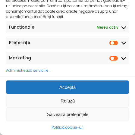
să procesăm date, cum ar fi comportamentul de navigare sau ID-
primul an de viață al copilului
uri unice pe acest site. Dacă nu îți dai consimțământul sau îți retragi
De peste 35 de ani, Organizația Salvați Copiii
consimțământul dat poate avea afecte negative asupra unor
desfășoară activități dedicate promovării și apărării
anumite funcționalități și funcții.
drepturilor
Funcționale
Mereu activ
Preferințe
Marketing
Administrează serviciile
Acceptă
Refuză
Salvează preferințele
Politică cookie-uri