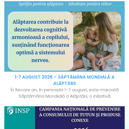
1-7 AUGUST 2026 – SĂPTĂMÂNA MONDIALĂ A
ALĂPTĂRII
În fiecare an, în perioada 1–7 august, este marcată
Săptămâna Mondială a Alăptării, o inițiativă