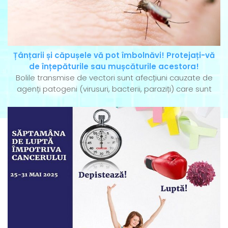
Țânțarii și căpușele vă pot îmbolnăvi! Protejați-vă
de înțepăturile sau mușcăturile acestora!
Bolile transmise de vectori sunt afecțiuni cauzate de
agenți patogeni (virusuri, bacterii, paraziți) care sunt