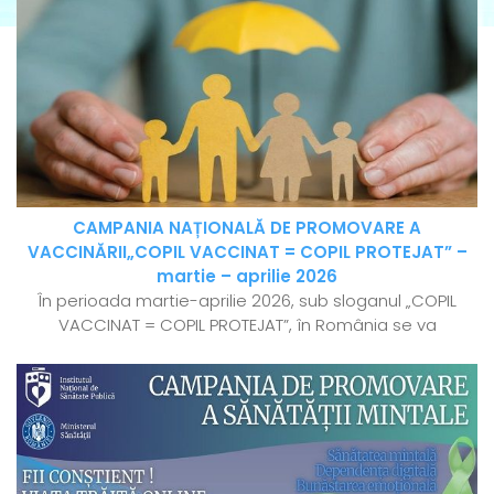
CAMPANIA NAȚIONALĂ DE PROMOVARE A
VACCINĂRII„COPIL VACCINAT = COPIL PROTEJAT” –
martie – aprilie 2026
În perioada martie-aprilie 2026, sub sloganul „COPIL
VACCINAT = COPIL PROTEJAT”, în România se va