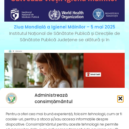
Ziua Mondială a Igienei Mâinilor – 5 mai 2025
Institutul Național de Sănătate Publică și Direcțiile de
Sănătate Publică Județene se alătură și în
Administrează
consimțământul
Pentru a oferi cea mai bună experiență, folosim tehnologii, cum ar fi
cookie-uri, pentru a stoca și/sau accesa informațiile despre
dispozitive. Consimțământul pentru aceste tehnologii ne permite
InfoMama – Ghidul mamei pe parcursul sarcinii și în