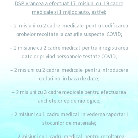
DSP Vrancea a efectuat 17 misiuni cu 19 cadre
medicale și 1 mijloc auto, astfel:
–
2 misiuni
cu
2 cadre medicale
pentru codificarea
probelor recoltate la cazurile suspecte COVID;
–
1 misiune
cu
2 cadre medical
pentru inregistrarea
datelor privind persoanele testate COVID;
–
2 misiuni
cu
2 cadre medicale
pentru introducere
coduri noi in baza de date;
–
2 misiuni
cu
3 cadre medicale
pentru efectuarea
anchetelor epidemiologice;
–
2 misiuni
cu
1 cadru medical
in vederea raportarii
stocurilor de materiale;
–
2 misiuni
cu
1 cadru medical
pentru recoltarea