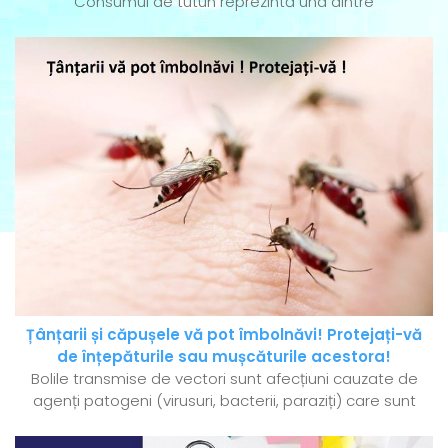
Consumul de tutun reprezintă una dintre
Țânțarii și căpușele vă pot îmbolnăvi! Protejați-vă
de înțepăturile sau mușcăturile acestora!
Bolile transmise de vectori sunt afecțiuni cauzate de
agenți patogeni (virusuri, bacterii, paraziți) care sunt