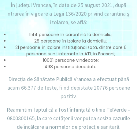
În județul Vrancea, în data de
25 august 2021
, după
intrarea în vigoare a Legii 136/2020 privind carantina și
izolarea, se află:
1144 persoane în carantină la domiciliu
;
28 persoane în izolare la domiciliu;
21 persoane în izolare instituționalizată, dintre care 6
persoane sunt internate la ATI, în Focșani;
10001 persoane vindecate;
498 persoane decedate.
Direcția de Sănătate Publică Vrancea a efectuat până
acum
66.377 de teste
, fiind depistate
10776
persoane
pozitiv.
Reamintim faptul că a fost înființată o linie
TelVerde –
0800800165
, la care cetățenii vor putea sesiza cazurile
de încălcare a normelor de protecție sanitară.