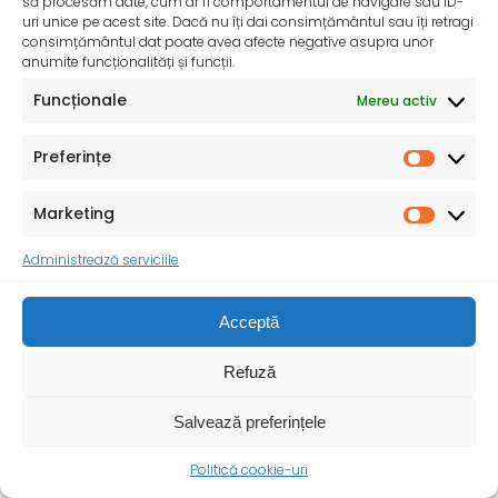
să procesăm date, cum ar fi comportamentul de navigare sau ID-
uri unice pe acest site. Dacă nu îți dai consimțământul sau îți retragi
consimțământul dat poate avea afecte negative asupra unor
anumite funcționalități și funcții.
Funcționale
Mereu activ
Preferințe
Marketing
InfoMama – Ghidul mamei pe parcursul sarcinii și în
primul an de viață al copilului
Administrează serviciile
De peste 35 de ani, Organizația Salvați Copiii
desfășoară activități dedicate promovării și apărării
Acceptă
drepturilor
Refuză
Salvează preferințele
Politică cookie-uri