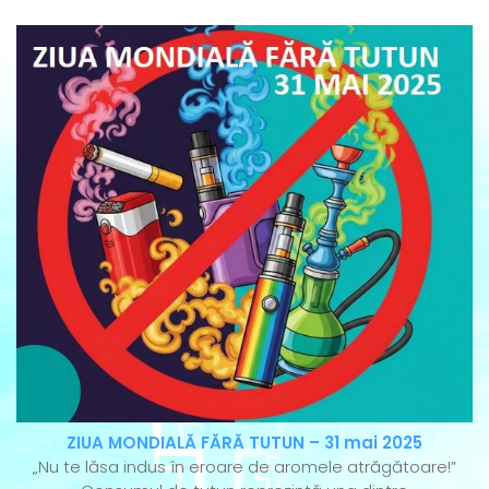
ZIUA MONDIALĂ FĂRĂ TUTUN – 31 mai 2025
„Nu te lăsa indus în eroare de aromele atrăgătoare!”