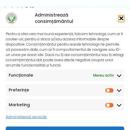
Luni – joi : 8-16
Administrează
Vineri : 8-13,30
consimțământul
Sâmbătă – duminică:
Închis
Pentru a oferi cea mai bună experiență, folosim tehnologii, cum ar fi
cookie-uri, pentru a stoca și/sau accesa informațiile despre
Last Updated on 15/07/2026 by
admin
dispozitive. Consimțământul pentru aceste tehnologii ne permite
să procesăm date, cum ar fi comportamentul de navigare sau ID-
uri unice pe acest site. Dacă nu îți dai consimțământul sau îți retragi
consimțământul dat poate avea afecte negative asupra unor
anumite funcționalități și funcții.
Funcționale
Mereu activ
Preferințe
Marketing
Consiliul Județean Vrancea
Administrează serviciile
Ministerul Sănătății
Prefectura Vrancea
Vechiul web site…
Termeni și condiții