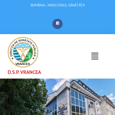
ROMÂNIA - MINISTERUL SĂNĂTĂȚII
D.S.P. VRANCEA
.
.