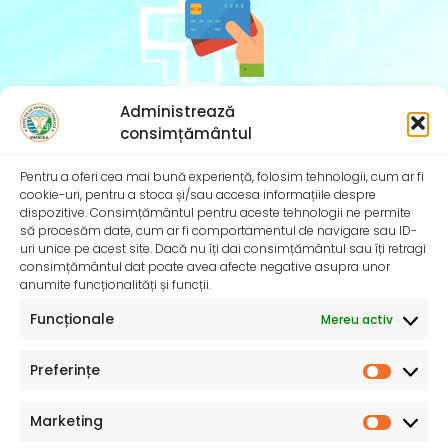
SERVICII PUBLICE AVANTAJOASE
Administrează
consimțământul
Efectuăm analize și prestații sanitare pentru autorități și instituții
Pentru a oferi cea mai bună experiență, folosim tehnologii, cum ar fi
publice în condiții avantajoase.
cookie-uri, pentru a stoca și/sau accesa informațiile despre
dispozitive. Consimțământul pentru aceste tehnologii ne permite
să procesăm date, cum ar fi comportamentul de navigare sau ID-
uri unice pe acest site. Dacă nu îți dai consimțământul sau îți retragi
consimțământul dat poate avea afecte negative asupra unor
anumite funcționalități și funcții.
Funcționale
Mereu activ
Preferințe
Marketing
Consiliul Județean Vrancea