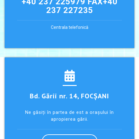
+40 237 225979 FAX+40
237 227235
Centrala telefonică
Bd. Gării nr. 14, FOCȘANI
Ne găsiți în partea de est a orașului în
apropierea gării.