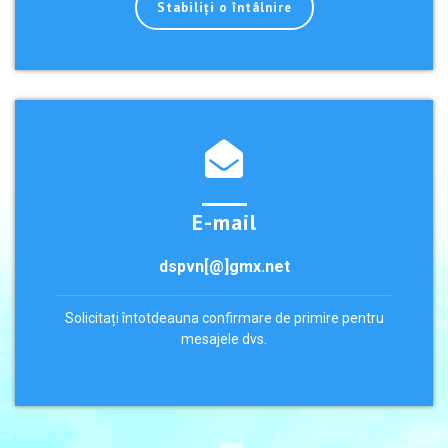
Stabiliți o întâlnire
E-mail
dspvn[@]gmx.net
Solicitați întotdeauna confirmare de primire pentru
mesajele dvs.