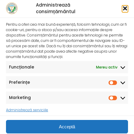
Administrează
consimțământul
Comentarii recente
Pentru a oferi cea mai bună experiență, folosim tehnologii, cum ar fi
cookie-uri, pentru a stoca și/sau accesa informațiile despre
dispozitive. Consimțământul pentru aceste tehnologii ne permite
să procesăm date, cum ar fi comportamentul de navigare sau ID-
uri unice pe acest site. Dacă nu îți dai consimțământul sau îți retragi
consimțământul dat poate avea afecte negative asupra unor
anumite funcționalități și funcții.
Funcționale
Mereu activ
Preferințe
Marketing
Consiliul Județean Vrancea
Administrează serviciile
Ministerul Sănătății
Prefectura Vrancea
Vechiul web site…
Termeni și condiții
Acceptă