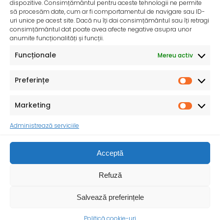
dispozitive. Consimțământul pentru aceste tehnologii ne permite
să procesăm date, cum ar fi comportamentul de navigare sau ID-
uri unice pe acest site. Dacă nu îți dai consimțământul sau îți retragi
consimțământul dat poate avea afecte negative asupra unor
anumite funcționalități și funcții.
Funcționale
Mereu activ
Preferințe
Marketing
Consiliul Județean Vrancea
Administrează serviciile
Ministerul Sănătății
Prefectura Vrancea
Vechiul web site…
Termeni și condiții
Acceptă
MINISTERUL SĂNĂTĂȚII - DIRECȚIA DE SĂNĂTATE
Refuză
PUBLICĂ VRANCEA © 1999-2024 . Modificarea
neautorizată a acestui site web constituie infracțiune
Salvează preferințele
și se pedepsește conform Legii nr. 8/1996 și Art. 42 din
Legea nr. 161/2003
Politică cookie-uri