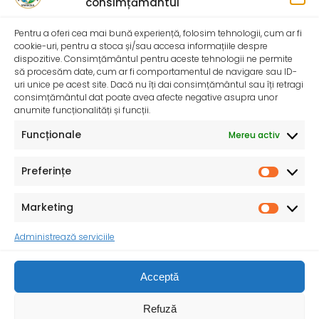
consimțământul
Home
>>
Transparență decizională
Pentru a oferi cea mai bună experiență, folosim tehnologii, cum ar fi
cookie-uri, pentru a stoca și/sau accesa informațiile despre
Last Updated on 11/05/2020 by
admin
dispozitive. Consimțământul pentru aceste tehnologii ne permite
să procesăm date, cum ar fi comportamentul de navigare sau ID-
uri unice pe acest site. Dacă nu îți dai consimțământul sau îți retragi
consimțământul dat poate avea afecte negative asupra unor
anumite funcționalități și funcții.
Funcționale
Mereu activ
Preferințe
Marketing
Consiliul Județean Vrancea
Administrează serviciile
Ministerul Sănătății
Prefectura Vrancea
Vechiul web site…
Termeni și condiții
Acceptă
MINISTERUL SĂNĂTĂȚII - DIRECȚIA DE SĂNĂTATE
Refuză