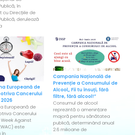
ublică, în
 cu Direcțiile de
ublică, derulează
a
Campania Națională de
Prevenție a Consumului de
a Europeană de
Alcool„ Fii tu însuți, fără
otriva Cancerului
filtre, fără alcool!”
 2026
Consumul de alcool
a Europeană de
reprezintă o amenințare
triva Cancerului
majoră pentru sănătatea
 Week Against
publică, determinând anual
EWAC) este
2.6 milioane de
 în