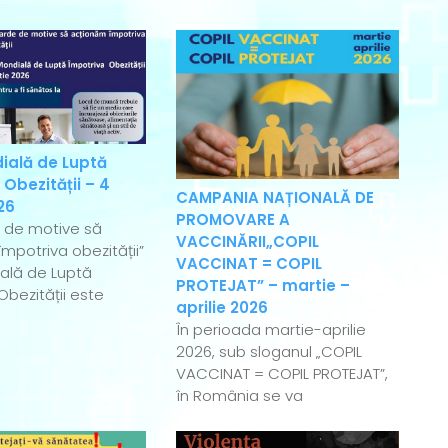
ială de Luptă
 Obezității – 4
CAMPANIA NAȚIONALĂ DE
26
PROMOVARE A
e de motive să
VACCINĂRII„COPIL
mpotriva obezității”
VACCINAT = COPIL
ală de Luptă
PROTEJAT” – martie –
Obezității este
aprilie 2026
În perioada martie-aprilie
2026, sub sloganul „COPIL
VACCINAT = COPIL PROTEJAT”,
în România se va