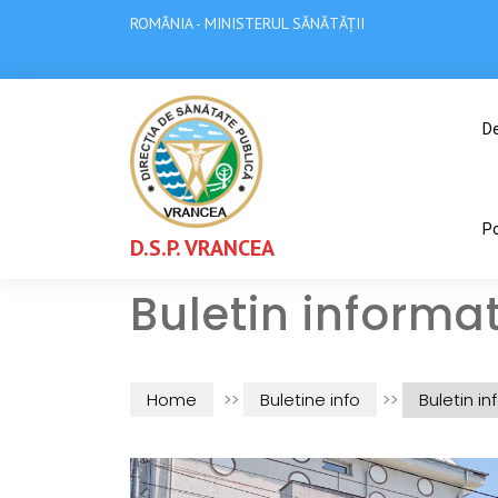
ROMÂNIA - MINISTERUL SĂNĂTĂȚII
De
Po
D.S.P. VRANCEA
Buletin informa
Home
>>
Buletine info
>>
Buletin i