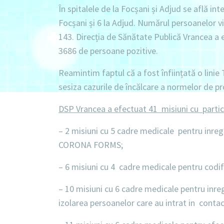
În spitalele de la Focșani și Adjud se află int
Focșani
și
6 la Adjud.
Numărul persoanelor vi
143
. Direcția de Sănătate Publică Vrancea 
3686 de persoane pozitive.
Reamintim faptul că a fost înființată o linie
sesiza cazurile de încălcare a normelor de pr
DSP Vrancea a efectuat 41 misiuni cu parti
– 2 misiuni cu 5 cadre medicale
pentru inregi
CORONA FORMS;
– 6 misiuni cu 4 cadre medicale
pentru codif
– 10 misiuni cu 6 cadre medicale
pentru inreg
izolarea persoanelor care au intrat in conta