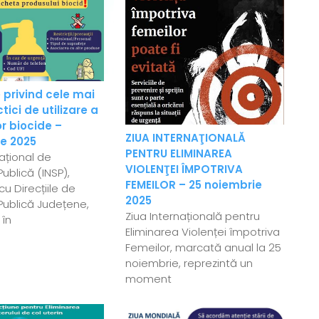
 privind cele mai
ici de utilizare a
r biocide –
ZIUA INTERNAŢIONALĂ
e 2025
PENTRU ELIMINAREA
Național de
VIOLENŢEI ÎMPOTRIVA
ublică (INSP),
FEMEILOR – 25 noiembrie
u Direcțiile de
2025
Publică Județene,
Ziua Internațională pentru
 în
Eliminarea Violenței împotriva
Femeilor, marcată anual la 25
noiembrie, reprezintă un
moment