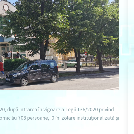
20
, după intrarea în vigoare a Legii 136/2020 privind
domiciliu 708 persoane
,
0 în izolare instituționalizată
și