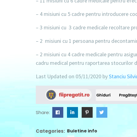
– 11 misiuni cu 6 cadre medicale
pentru efec
– 4 misiuni cu 5 cadre
pentru introducere cod
– 3 misiuni cu 3 cadre medicale
recoltare pr
– 2 misiuni cu 1 persoana
pentru decontamin
– 2 misiuni cu 4 cadre medicale
pentru asigur
cadru medical
pentru raportarea stocurilor d
Last Updated on 05/11/2020 by
Stanciu Silvi
Share:
Categories:
Buletine info