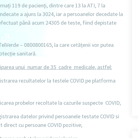
ernați
119 de pacienți
, dintre care
13 la ATI
,
7 la
ndecate a ajuns la 3024
, iar a
persoanelor decedate la
a efectuat până acum
24305 de teste
, fiind depistate
TelVerde – 0800800165
, la care cetățenii vor putea
otecție sanitară.
ciparea unui numar de 35 cadre medicale, astfel:
strarea rezultatelor la testele COVID pe platforma
icarea probelor recoltate la cazurile suspecte COVID;
istrarea datelor privind persoanele testate COVID si
ct direct cu persoane COVID pozitive;