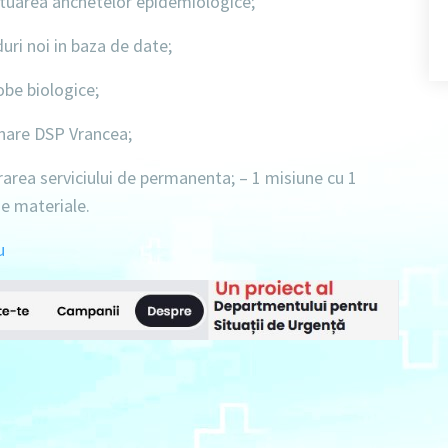
tuarea anchetelor epidemiologice;
uri noi in baza de date;
obe biologice;
are DSP Vrancea;
area serviciului de permanenta; –
1 misiune cu 1
e materiale.
u