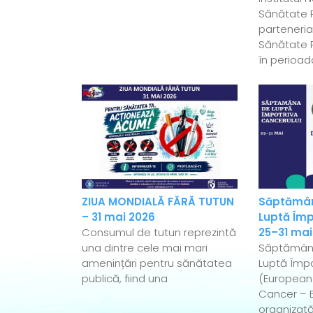
Sănătate P
parteneriat
Sănătate P
în perioad
ZIUA MONDIALĂ FĂRĂ TUTUN
Săptămân
– 31 mai 2026
Luptă Împ
Consumul de tutun reprezintă
25–31 mai
una dintre cele mai mari
Săptămân
amenințări pentru sănătatea
Luptă Împo
publică, fiind una
(European
Cancer – 
organizată