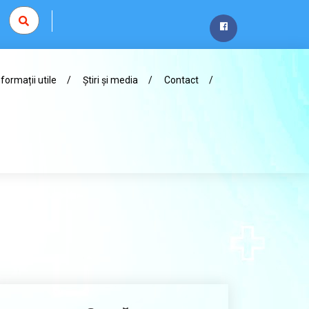
nformații utile
Știri și media
Contact