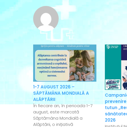
1-7 AUGUST 2026 –
SĂPTĂMÂNA MONDIALĂ A
Campania
ALĂPTĂRII
prevenire
În fiecare an, în perioada 1–7
tutun „Re
august, este marcată
sănătatea
Săptămâna Mondială a
2026
Alăptării, o inițiativă
Institutul 