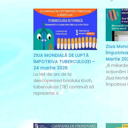
Ziua Mond
Împotriva
ZIUA MONDIALĂ DE LUPTĂ
Martie 20
ÎMPOTRIVA TUBERCULOZEI –
„8 miliard
24 martie 2026
acționăm î
La 144 de ani de la
Ziua Mondi
descoperirea bacilului Koch,
Împotriva 
tuberculoza (TB) continuă să
reprezinte o