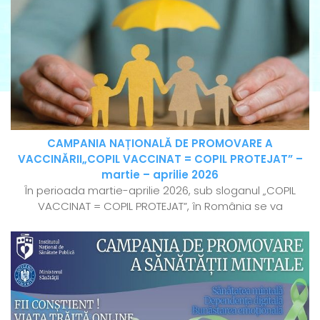
CAMPANIA NAȚIONALĂ DE PROMOVARE A
VACCINĂRII„COPIL VACCINAT = COPIL PROTEJAT” –
martie – aprilie 2026
În perioada martie-aprilie 2026, sub sloganul „COPIL
VACCINAT = COPIL PROTEJAT”, în România se va