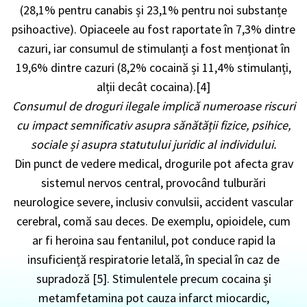
(28,1% pentru canabis și 23,1% pentru noi substanțe
psihoactive). Opiaceele au fost raportate în 7,3% dintre
cazuri, iar consumul de stimulanți a fost menționat în
19,6% dintre cazuri (8,2% cocaină și 11,4% stimulanți,
alții decât cocaina).[4]
Consumul de droguri ilegale implică numeroase riscuri
cu impact semnificativ asupra sănătății fizice, psihice,
sociale și asupra statutului juridic al individului.
Din punct de vedere medical, drogurile pot afecta grav
sistemul nervos central, provocând tulburări
neurologice severe, inclusiv convulsii, accident vascular
cerebral, comă sau deces. De exemplu, opioidele, cum
ar fi heroina sau fentanilul, pot conduce rapid la
insuficiență respiratorie letală, în special în caz de
supradoză [5]. Stimulentele precum cocaina și
metamfetamina pot cauza infarct miocardic,