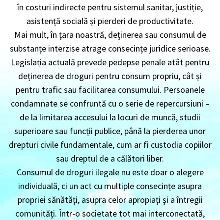
în costuri indirecte pentru sistemul sanitar, justiție,
asistență socială și pierderi de productivitate.
Mai mult, în țara noastră, deținerea sau consumul de
substanțe interzise atrage consecințe juridice serioase.
Legislația actuală prevede pedepse penale atât pentru
deținerea de droguri pentru consum propriu, cât și
pentru trafic sau facilitarea consumului. Persoanele
condamnate se confruntă cu o serie de repercursiuni –
de la limitarea accesului la locuri de muncă, studii
superioare sau funcții publice, până la pierderea unor
drepturi civile fundamentale, cum ar fi custodia copiilor
sau dreptul de a călători liber.
Consumul de droguri ilegale nu este doar o alegere
individuală, ci un act cu multiple consecințe asupra
propriei sănătăți, asupra celor apropiați și a întregii
comunități. Într-o societate tot mai interconectată,