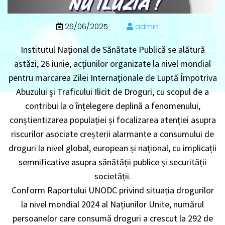
26/06/2025
admin
Institutul Național de Sănătate Publică se alătură
astăzi, 26 iunie, acțiunilor organizate la nivel mondial
pentru marcarea Zilei Internaţionale de Luptă Împotriva
Abuzului şi Traficului Ilicit de Droguri, cu scopul de a
contribui la o înțelegere deplină a fenomenului,
conștientizarea populației și focalizarea atenției asupra
riscurilor asociate creșterii alarmante a consumului de
droguri la nivel global, european și național, cu implicații
semnificative asupra sănătății publice și securității
societății.
Conform Raportului UNODC privind situația drogurilor
la nivel mondial 2024 al Națiunilor Unite, numărul
persoanelor care consumă droguri a crescut la 292 de