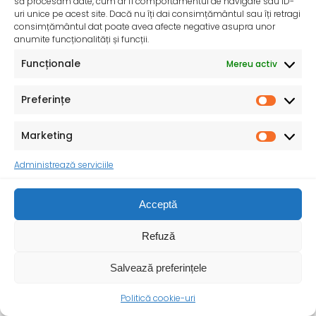
să procesăm date, cum ar fi comportamentul de navigare sau ID-
uri unice pe acest site. Dacă nu îți dai consimțământul sau îți retragi
consimțământul dat poate avea afecte negative asupra unor
anumite funcționalități și funcții.
Funcționale
Mereu activ
Preferințe
Marketing
Administrează serviciile
Acceptă
ZIUA MONDIALĂ FĂRĂ TUTUN – 31 mai 2025
„Nu te lăsa indus în eroare de aromele atrăgătoare!”
Refuză
Consumul de tutun reprezintă una dintre
Salvează preferințele
Politică cookie-uri