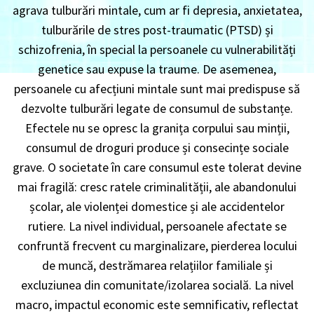
agrava tulburări mintale, cum ar fi depresia, anxietatea,
tulburările de stres post-traumatic (PTSD) și
schizofrenia, în special la persoanele cu vulnerabilități
genetice sau expuse la traume. De asemenea,
persoanele cu afecțiuni mintale sunt mai predispuse să
dezvolte tulburări legate de consumul de substanțe.
Efectele nu se opresc la granița corpului sau minții,
consumul de droguri produce și consecințe sociale
grave. O societate în care consumul este tolerat devine
mai fragilă: cresc ratele criminalității, ale abandonului
școlar, ale violenței domestice și ale accidentelor
rutiere. La nivel individual, persoanele afectate se
confruntă frecvent cu marginalizare, pierderea locului
de muncă, destrămarea relațiilor familiale și
excluziunea din comunitate/izolarea socială. La nivel
macro, impactul economic este semnificativ, reflectat