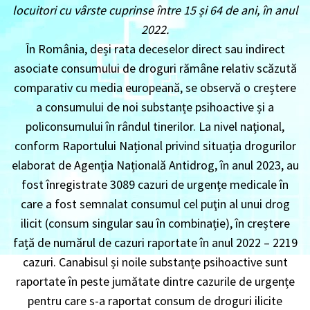
locuitori cu vârste cuprinse între 15 și 64 de ani, în anul
2022.
În România, deși rata deceselor direct sau indirect
asociate consumului de droguri rămâne relativ scăzută
comparativ cu media europeană, se observă o creștere
a consumului de noi substanțe psihoactive și a
policonsumului în rândul tinerilor. La nivel naţional,
conform Raportului Național privind situația drogurilor
elaborat de Agenția Națională Antidrog, în anul 2023, au
fost înregistrate 3089 cazuri de urgenţe medicale în
care a fost semnalat consumul cel puţin al unui drog
ilicit (consum singular sau în combinație), în creștere
față de numărul de cazuri raportate în anul 2022 – 2219
cazuri. Canabisul și noile substanțe psihoactive sunt
raportate în peste jumătate dintre cazurile de urgențe
pentru care s-a raportat consum de droguri ilicite