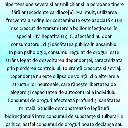
hipertensiune severă și aritmii chiar și la persoane tinere
fără antecedente cardiace[6]. Mai mult, utilizarea
frecventă a seringilor contaminate este asociată cu un
risc crescut de transmitere a bolilor infecțioase, în
special HIV, hepatită B și C, afectând nu doar
consumatorul, ci și sănătatea publică în ansamblu.
În plan psihologic, consumul regulat de droguri este
strâns legat de dezvoltarea dependenței, caracterizată
prin pierderea controlului, toleranță crescută și sevraj.
Dependența nu este o lipsă de voință, ci o alterare a
structurilor neuronale, care răpește libertatea de
alegere și capacitatea de autocontrol a individului.
Consumul de droguri afectează profund și sănătatea
mintală. Studiile demonstrează o legătură
bidirecțională între consumul de substanțe și tulburările
psihice, astfel consumul de droguri poate declanșa sau