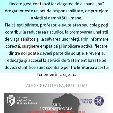
fiecare gest contează iar alegerea de a spune „nu”
drogurilor este un act de responsabilitate, de protejare
a vieții și demnității umane.
Fie că ești părinte, profesor, elev, prieten sau coleg poți
contribui la reducerea riscurilor, la promovarea unui stil
de viață sănătos și la salvarea unor vieți. Prin informare
corectă, susținere empatică și implicare activă, fiecare
dintre noi poate deveni parte din soluție. Prevenția,
educația și accesul la servicii de tratament bazate pe
dovezi științifice sunt esențiale pentru limitarea acestui
fenomen în creștere.
ALEGE REALITATEA, NU ILUZIA!