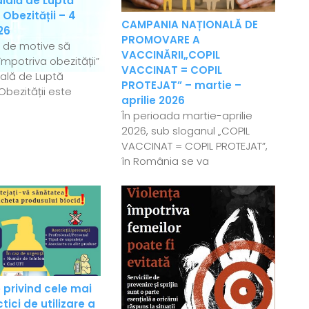
ială de Luptă
 Obezității – 4
CAMPANIA NAȚIONALĂ DE
26
PROMOVARE A
e de motive să
VACCINĂRII„COPIL
mpotriva obezității”
VACCINAT = COPIL
ală de Luptă
PROTEJAT” – martie –
Obezității este
aprilie 2026
În perioada martie-aprilie
2026, sub sloganul „COPIL
VACCINAT = COPIL PROTEJAT”,
în România se va
 privind cele mai
ici de utilizare a