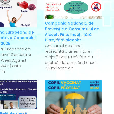
Campania Națională de
Prevenție a Consumului de
a Europeană de
Alcool„ Fii tu însuți, fără
otriva Cancerului
filtre, fără alcool!”
 2026
Consumul de alcool
a Europeană de
reprezintă o amenințare
triva Cancerului
majoră pentru sănătatea
 Week Against
publică, determinând anual
EWAC) este
2.6 milioane de
 în