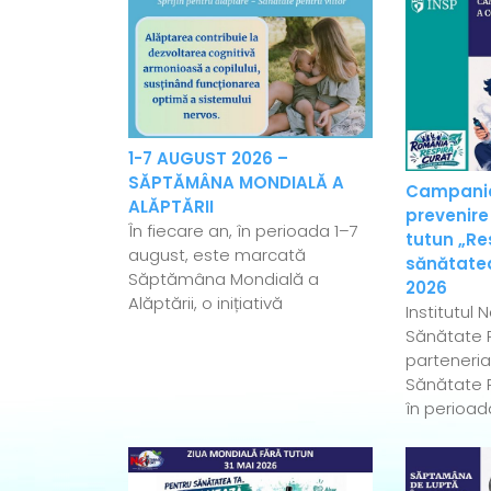
1-7 AUGUST 2026 –
SĂPTĂMÂNA MONDIALĂ A
Campania
ALĂPTĂRII
prevenire
În fiecare an, în perioada 1–7
tutun „Re
august, este marcată
sănătatea
Săptămâna Mondială a
2026
Alăptării, o inițiativă
Institutul 
Sănătate P
parteneriat
Sănătate P
în perioad