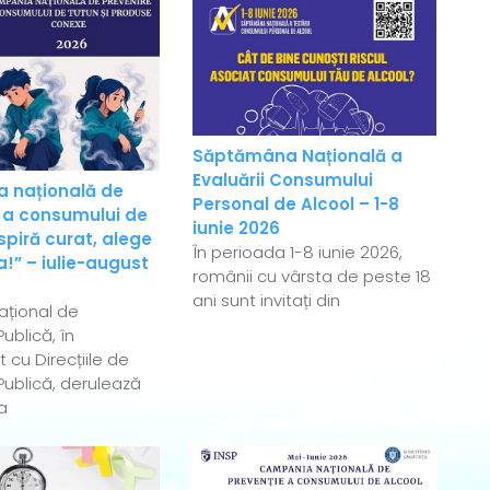
Săptămâna Națională a
Evaluării Consumului
 națională de
Personal de Alcool – 1-8
 a consumului de
iunie 2026
spiră curat, alege
În perioada 1-8 iunie 2026,
!” – iulie-august
românii cu vârsta de peste 18
ani sunt invitați din
Național de
ublică, în
 cu Direcțiile de
ublică, derulează
a