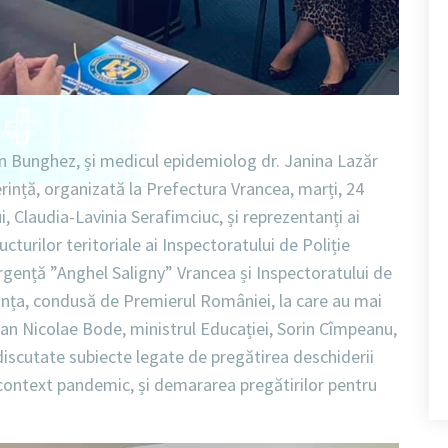
lin Bunghez, și medicul epidemiolog dr. Janina Lazăr
rință, organizată la Prefectura Vrancea, marți, 24
i, Claudia-Lavinia Serafimciuc, și reprezentanți ai
turilor teritoriale ai Inspectoratului de Poliție
Urgență ”Anghel Saligny” Vrancea și Inspectoratului de
nța, condusă de Premierul României, la care au mai
ucian Nicolae Bode, ministrul Educației, Sorin Cîmpeanu,
 discutate subiecte legate de pregătirea deschiderii
 context pandemic, și demararea pregătirilor pentru