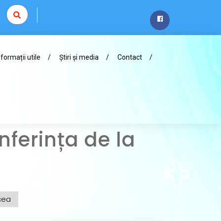
nformații utile
Știri și media
Contact
ferința de la
cea