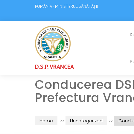
ROMÂNIA - MINISTERUL SĂNĂTĂȚII
De
Po
D.S.P. VRANCEA
Conducerea DSP 
Prefectura Vra
Home
>>
Uncategorized
>>
Conduc