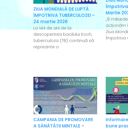
Ziua Mond
Împotriva
ZIUA MONDIALĂ DE LUPTĂ
Martie 20
ÎMPOTRIVA TUBERCULOZEI –
„8 miliard
24 martie 2026
acționăm î
La 144 de ani de la
Ziua Mondi
descoperirea bacilului Koch,
Împotriva 
tuberculoza (TB) continuă să
reprezinte o
CAMPANIA DE PROMOVARE
Informare
A SĂNĂTĂȚII MINTALE –
bune pract