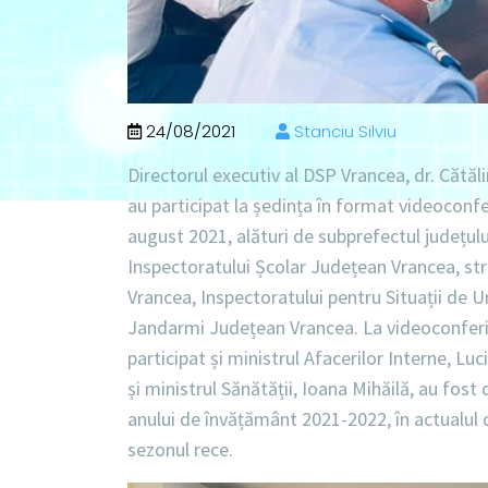
24/08/2021
Stanciu Silviu
Directorul executiv al DSP Vrancea, dr. Cătă
au participat la ședința în format videoconfe
august 2021, alături de subprefectul județulu
Inspectoratului Școlar Județean Vrancea, struc
Vrancea, Inspectoratului pentru Situații de 
Jandarmi Județean Vrancea. La videoconferi
participat și ministrul Afacerilor Interne, L
și ministrul Sănătății, Ioana Mihăilă, au fost
anului de învățământ 2021-2022, în actualul
sezonul rece.