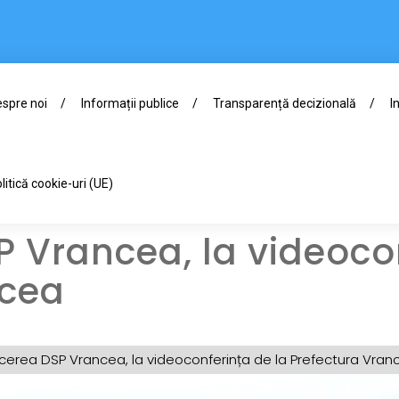
spre noi
Informații publice
Transparență decizională
I
litică cookie-uri (UE)
Vrancea, la videocon
ncea
erea DSP Vrancea, la videoconferința de la Prefectura Vran