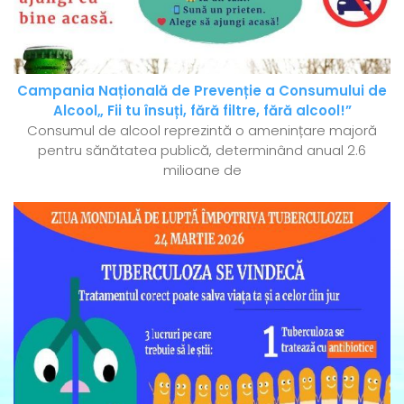
Campania Națională de Prevenție a Consumului de
Alcool„ Fii tu însuți, fără filtre, fără alcool!”
Consumul de alcool reprezintă o amenințare majoră
pentru sănătatea publică, determinând anual 2.6
milioane de