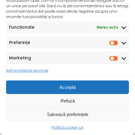
să procesăm date, cum ar fi comportamentul de navigare sau ID-
uri unice pe acest site. Dacă nu îți dai consimțământul sau îți retragi
consimțământul dat poate avea afecte negative asupra unor
anumite funcționalități și funcții.
Funcționale
Mereu activ
InfoMama – Ghidul mamei pe parcursul sarcinii și în
Preferințe
primul an de viață al copilului
De peste 35 de ani, Organizația Salvați Copiii
Marketing
desfășoară activități dedicate promovării și apărării
drepturilor
Administrează serviciile
Acceptă
Refuză
Salvează preferințele
Politică cookie-uri