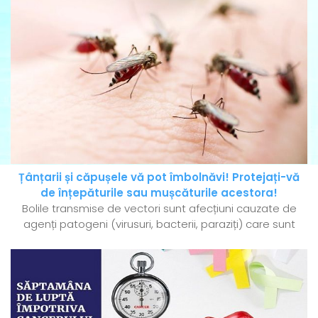
Țânțarii și căpușele vă pot îmbolnăvi! Protejați-vă
de înțepăturile sau mușcăturile acestora!
Bolile transmise de vectori sunt afecțiuni cauzate de
agenți patogeni (virusuri, bacterii, paraziți) care sunt