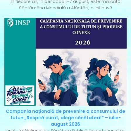
În fiecare an, în perioada 1–7 august, este marcată
Săptămâna Mondială a Alăptării, o inițiativă
Campania națională de prevenire a consumului de
tutun „Respiră curat, alege sănătatea!” – iulie-
august 2026
Institutul Național de Sănătate Publică, în parteneriat cu