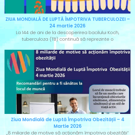
ZIUA MONDIALĂ DE LUPTĂ ÎMPOTRIVA TUBERCULOZEI –
24 martie 2026
La 144 de ani de la descoperirea bacilului Koch,
tuberculoza (TB) continuă să reprezinte o
Ziua Mondială de Luptă Împotriva Obezității – 4
Martie 2026
„8 miliarde de motive să acționăm împotriva obezității”