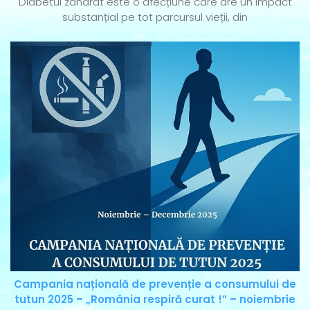
Diabetul zaharat este o afecțiune care are un impact
substanțial pe tot parcursul vieții, din
Campania națională de prevenție a consumului de
tutun 2025 – „România respiră curat !” – noiembrie