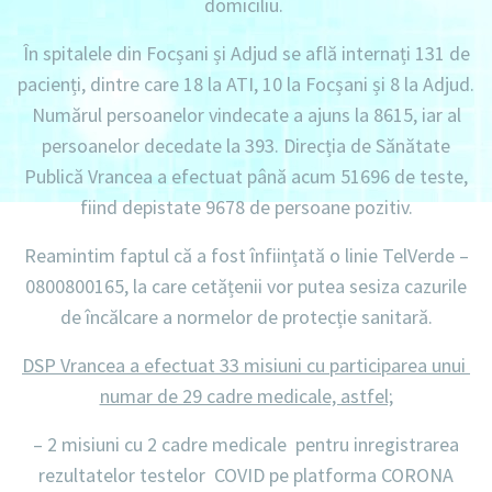
domiciliu
.
În spitalele din Focșani și Adjud se află internați
131 de
pacienți, dintre care 18 la ATI, 10 la Focșani și 8 la Adjud.
Numărul persoanelor vindecate a ajuns la 8615,
iar al
persoanelor decedate la 393.
Direcția de Sănătate
Publică Vrancea a efectuat până acum
51696 de teste
,
fiind depistate
9678 de persoane pozitiv.
Reamintim faptul că a fost înființată o linie
TelVerde –
0800800165
, la care cetățenii vor putea sesiza cazurile
de încălcare a normelor de protecție sanitară.
DSP Vrancea a efectuat 33 misiuni cu participarea unui
numar de 29 cadre medicale, astfel;
– 2 misiuni
cu
2 cadre medicale
pentru inregistrarea
rezultatelor testelor COVID pe platforma CORONA