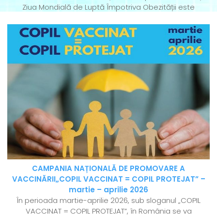
Ziua Mondială de Luptă Împotriva Obezității este
CAMPANIA NAȚIONALĂ DE PROMOVARE A
VACCINĂRII„COPIL VACCINAT = COPIL PROTEJAT” –
martie – aprilie 2026
În perioada martie-aprilie 2026, sub sloganul „COPIL
VACCINAT = COPIL PROTEJAT”, în România se va