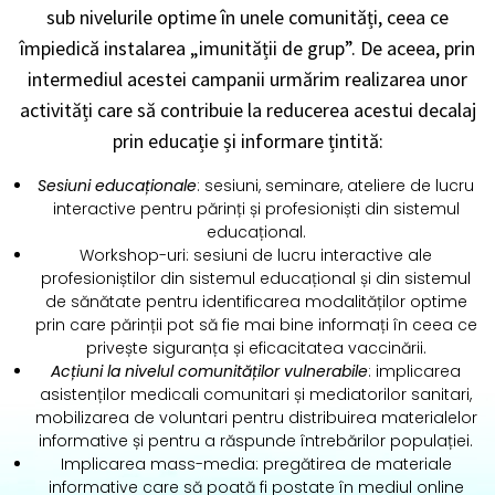
sub nivelurile optime în unele comunități, ceea ce
împiedică instalarea „imunității de grup”. De aceea, prin
intermediul acestei campanii urmărim realizarea unor
activități care să contribuie la reducerea acestui decalaj
prin educație și informare țintită:
Sesiuni educaționale
: sesiuni, seminare, ateliere de lucru
interactive pentru părinți și profesioniști din sistemul
educațional.
Workshop-uri: sesiuni de lucru interactive ale
profesioniștilor din sistemul educațional și din sistemul
de sănătate pentru identificarea modalităților optime
prin care părinții pot să fie mai bine informați în ceea ce
privește siguranța și eficacitatea vaccinării.
Acțiuni la nivelul comunităților vulnerabile
: implicarea
asistenților medicali comunitari și mediatorilor sanitari,
mobilizarea de voluntari pentru distribuirea materialelor
informative și pentru a răspunde întrebărilor populației.
Implicarea mass-media: pregătirea de materiale
informative care să poată fi postate în mediul online