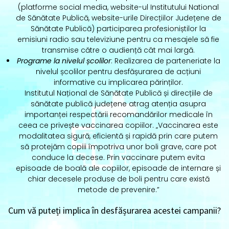
(platforme social media, website-ul Institutului National
de Sănătate Publică, website-urile Direcțiilor Județene de
Sănătate Publică) participarea profesioniștilor la
emisiuni radio sau televiziune pentru ca mesajele să fie
transmise către o audiență cât mai largă.
Programe la nivelul școlilor
: Realizarea de parteneriate la
nivelul școlilor pentru desfășurarea de acțiuni
informative cu implicarea părinților.
Institutul Național de Sănătate Publică și direcțiile de
sănătate publică județene atrag atenția asupra
importanței respectării recomandărilor medicale în
ceea ce privește vaccinarea copiilor. „Vaccinarea este
modalitatea sigură, eficientă și rapidă prin care putem
să protejăm copiii împotriva unor boli grave, care pot
conduce la decese. Prin vaccinare putem evita
episoade de boală ale copiilor, episoade de internare și
chiar decesele produse de boli pentru care există
metode de prevenire.”
Cum vă puteți implica în desfășurarea acestei campanii?