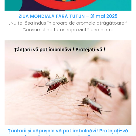
ZIUA MONDIALĂ FĂRĂ TUTUN – 31 mai 2025
„Nu te lăsa indus în eroare de aromele atrăgătoare!”
Consumul de tutun reprezintă una dintre
Țânțarii și căpușele vă pot îmbolnăvi! Protejați-vă