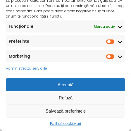
să procesăm date, cum ar fi comportamentul de navigare sau ID-
uri unice pe acest site. Dacă nu îți dai consimțământul sau îți retragi
consimțământul dat poate avea afecte negative asupra unor
anumite funcționalități și funcții.
Funcționale
Mereu activ
Preferințe
Marketing
Administrează serviciile
Consumul de sare iodată – O măsură importantă
pentru sănătatea publică – 24 Mai 2025
Ministerul Sănătății, în parteneriat cu Institutul Național
Acceptă
de Sănătate Publică, reamintește populației importanța
utilizării sării
Refuză
Salvează preferințele
Politică cookie-uri