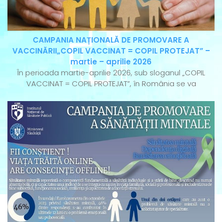
CAMPANIA NAȚIONALĂ DE PROMOVARE A
VACCINĂRII„COPIL VACCINAT = COPIL PROTEJAT” –
martie – aprilie 2026
În perioada martie-aprilie 2026, sub sloganul „COPIL
VACCINAT = COPIL PROTEJAT”, în România se va