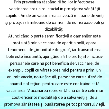
Prin prevenirea răspândirii bolilor infecțioase,
vaccinarea are un rol crucial în protejarea sănătății
copiilor. An de an vaccinarea salvează milioane de vieți
și protejează milioane de oameni de numeroase boli și
dizabilități.
Atunci când o parte semnificativă a oamenilor este
protejată prin vaccinare de apariția bolii, apare
fenomenul de „imunitate de grup”, iar transmiterea
bolii este încetinită, ajungând să fie protejate inclusiv
persoanele care nu pot beneficia de vaccinare, de
exemplu copiii cu vârste prea mici pentru a primi un
anumit vaccin, nou-născuții, persoane care suferă de
anumite afecțiuni pentru care este contraindicată
vaccinarea. V accinarea reprezintă una dintre cele mai
cost-eficiente modalități de a salva vieți și de a
promova sănătatea și bunăstarea pe tot parcursul vieții.