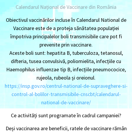
Calendarul Național de Vaccinare din România
Obiectivul vaccinărilor incluse în Calendarul National de
Vaccinare este de a proteja sănătatea populației
împotriva principalelor boli transmisibile care pot fi
prevenite prin vaccinare.
Aceste boli sunt: hepatita B, tuberculoza, tetanosul,
difteria, tusea convulsivă, poliomielita, infecțiile cu
Haemophilus influenzae tip B, infecțiile pneumococice,
rujeola, rubeola și oreionul.
https://insp.gov.ro/centrul-national-de-supraveghere-si-
control-al-bolilor-transmisibile-cnscbt/calendarul-
national-de-vaccinare/
Ce activități sunt programate în cadrul campaniei?
Deși vaccinarea are beneficii, ratele de vaccinare rămân