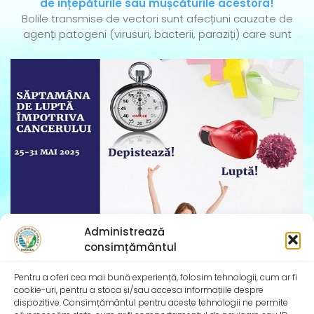
de înțepăturile sau mușcăturile acestora!
Bolile transmise de vectori sunt afecțiuni cauzate de
agenți patogeni (virusuri, bacterii, paraziți) care sunt
Administrează
consimțământul
Săptămâna Europeană împotriva cancerului – 25-31
Pentru a oferi cea mai bună experiență, folosim tehnologii, cum ar fi
mai 2025
cookie-uri, pentru a stoca și/sau accesa informațiile despre
Săptămâna Europeană împotriva cancerului (European
dispozitive. Consimțământul pentru aceste tehnologii ne permite
Week Against Cancer EWAC) are loc între 25 și 31