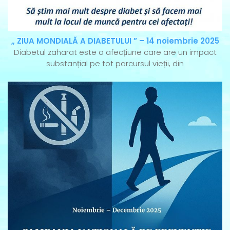
„ ZIUA MONDIALĂ A DIABETULUI ” – 14 noiembrie 2025
Diabetul zaharat este o afecțiune care are un impact
substanțial pe tot parcursul vieții, din