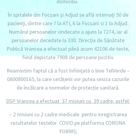
domiciliu
.
În spitalele din Focșani și Adjud se află internați
50 de
pacienți,
dintre care
7
la
ATI, 6 la Focsani si 1 la Adjud.
Numărul persoanelor vindecate a ajuns la 7274
, iar al
persoanelor decedate la 330
. Direcția de Sănătate
Publică Vrancea a efectuat până acum
42106 de teste
,
fiind depistate
7908 de persoane pozitiv.
Reamintim faptul că a fost înființată o linie
TelVerde –
0800800165
, la care cetățenii vor putea sesiza cazurile
de încălcare a normelor de protecție sanitară.
DSP Vrancea a efectuat 37 misiuni cu 39 cadre, astfel:
– 2 misiuni
cu 2 cadre medicale pentru inregistrarea
rezultatelor testelor COVID pe platforma CORONA
FORMS;