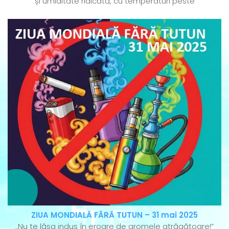
și umiditate ridicată, cu temperaturi peste
ZIUA MONDIALĂ FĂRĂ TUTUN – 31 mai 2025
„Nu te lăsa indus în eroare de aromele atrăgătoare!”