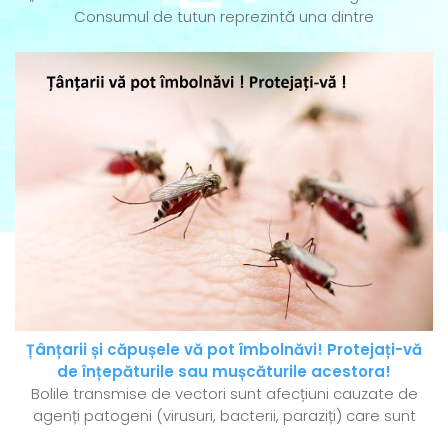
Consumul de tutun reprezintă una dintre
Țânțarii și căpușele vă pot îmbolnăvi! Protejați-vă
de înțepăturile sau mușcăturile acestora!
Bolile transmise de vectori sunt afecțiuni cauzate de
agenți patogeni (virusuri, bacterii, paraziți) care sunt