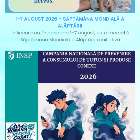
1-7 AUGUST 2026 – SĂPTĂMÂNA MONDIALĂ A
ALĂPTĂRII
În fiecare an, în perioada 1–7 august, este marcată
Săptămâna Mondială a Alăptării, o inițiativă