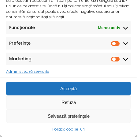
să procesăm date, cum ar fi comportamentul de navigare sau ID-
uri unice pe acest site. Dacă nu îți dai consimțământul sau îți retragi
consimțământul dat poate avea afecte negative asupra unor
anumite funcționalități și funcții.
Funcționale
Mereu activ
Preferințe
Marketing
InfoMama – Ghidul mamei pe parcursul sarcinii și în
Administrează serviciile
primul an de viață al copilului
De peste 35 de ani, Organizația Salvați Copiii
Acceptă
desfășoară activități dedicate promovării și apărării
drepturilor
Refuză
Salvează preferințele
Politică cookie-uri