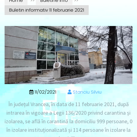
Home
>>
Buletine info
>>
Buletin informativ 11 februarie 2021
11/02/2021
Stanciu Silviu
În județul Vrancea, în data de
11 februarie 2021
, după
intrarea în vigoare a Legii 136/2020 privind carantina și
izolarea, se află în
carantină la domiciliu 999 persoane
, 0
în izolare instituționalizată
și
114 persoane în izolare la