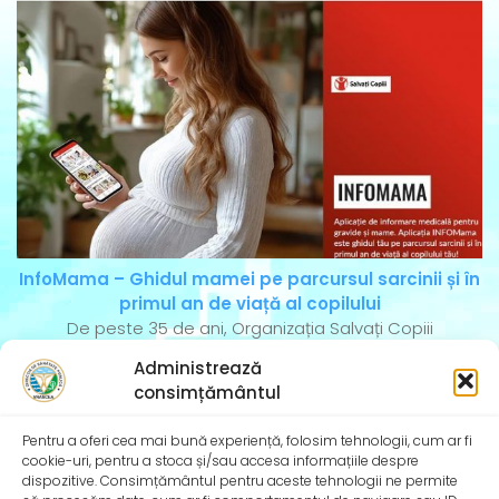
InfoMama – Ghidul mamei pe parcursul sarcinii și în
primul an de viață al copilului
De peste 35 de ani, Organizația Salvați Copiii
desfășoară activități dedicate promovării și apărării
Administrează
drepturilor
consimțământul
Pentru a oferi cea mai bună experiență, folosim tehnologii, cum ar fi
cookie-uri, pentru a stoca și/sau accesa informațiile despre
dispozitive. Consimțământul pentru aceste tehnologii ne permite