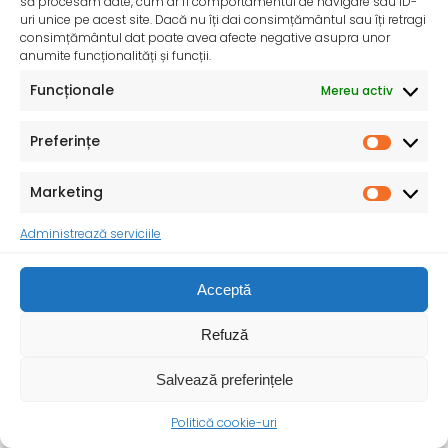
să procesăm date, cum ar fi comportamentul de navigare sau ID-
uri unice pe acest site. Dacă nu îți dai consimțământul sau îți retragi
consimțământul dat poate avea afecte negative asupra unor
anumite funcționalități și funcții.
Funcționale
Mereu activ
Preferințe
Marketing
Administrează serviciile
Acceptă
Ziua Mondială a Sănătății – 7 aprilie 2025
Sănătatea mamei și copilului – o prioritate pentru un
Refuză
viitor durabil ! Cu ocazia Zilei
Salvează preferințele
Politică cookie-uri