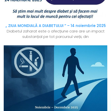
„ ZIUA MONDIALĂ A DIABETULUI ” – 14 noiembrie 2025
Diabetul zaharat este o afecțiune care are un impact
substanțial pe tot parcursul vieții, din