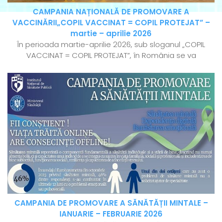
CAMPANIA NAȚIONALĂ DE PROMOVARE A
VACCINĂRII„COPIL VACCINAT = COPIL PROTEJAT” –
martie – aprilie 2026
În perioada martie-aprilie 2026, sub sloganul „COPIL
VACCINAT = COPIL PROTEJAT”, în România se va
CAMPANIA DE PROMOVARE A SĂNĂTĂȚII MINTALE –
IANUARIE – FEBRUARIE 2026