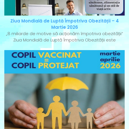
Ziua Mondială de Luptă Împotriva Obezității – 4
Martie 2026
„8 miliarde de motive să acționăm împotriva obezității”
Ziua Mondială de Luptă Împotriva Obezității este