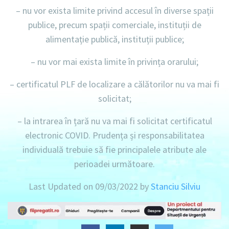
–
nu vor exista limite privind accesul în diverse spații
publice
, precum spații comerciale, instituții de
alimentație publică, instituții publice;
–
nu vor mai exista limite în privința orarului
;
– certificatul
PLF
de localizare a călătorilor
nu va mai fi
solicitat;
– la intrarea în țară
nu va mai fi solicitat certificatul
electronic COVID.
Prudența și responsabilitatea
individuală trebuie să fie principalele atribute ale
perioadei următoare.
Last Updated on 09/03/2022 by
Stanciu Silviu