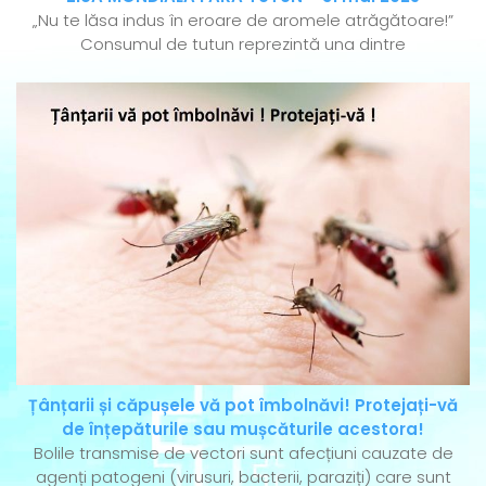
„Nu te lăsa indus în eroare de aromele atrăgătoare!”
Consumul de tutun reprezintă una dintre
Țânțarii și căpușele vă pot îmbolnăvi! Protejați-vă
de înțepăturile sau mușcăturile acestora!
Bolile transmise de vectori sunt afecțiuni cauzate de
agenți patogeni (virusuri, bacterii, paraziți) care sunt