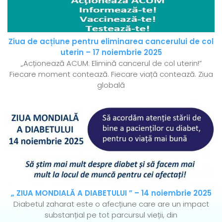
Ziua de acțiune pentru eliminarea cancerului de col
uterin – 17 noiembrie 2025
„Acționează ACUM: Elimină cancerul de col uterin!”
Fiecare moment contează. Fiecare viață contează. Ziua
globală
„ ZIUA MONDIALĂ A DIABETULUI ” – 14 noiembrie 2025
Diabetul zaharat este o afecțiune care are un impact
substanțial pe tot parcursul vieții, din