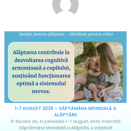
1-7 AUGUST 2026 – SĂPTĂMÂNA MONDIALĂ A
ALĂPTĂRII
În fiecare an, în perioada 1–7 august, este marcată
Săptămâna Mondială a Alăptării, o inițiativă