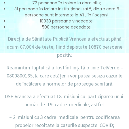
72 persoane în izolare la domiciliu;
31 persoane în izolare instituționalizată, dintre care 6
persoane sunt internate la ATI, în Focșani;
10038 persoane vindecate;
500 persoane decedate.
Direcția de Sănătate Publică Vrancea a efectuat până
acum
67.064 de teste
, fiind depistate
10876
persoane
pozitiv.
Reamintim faptul că a fost înființată o linie
TelVerde –
0800800165
, la care cetățenii vor putea sesiza cazurile
de încălcare a normelor de protecție sanitară.
DSP Vrancea a efectuat 18 misiuni cu participarea unui
număr de 19 cadre medicale, astfel:
– 2 misiuni
cu
3 cadre medicale
pentru codificarea
probelor recoltate la cazurile suspecte COVID;