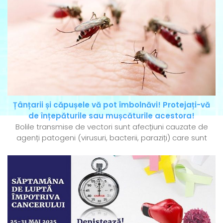
Țânțarii și căpușele vă pot îmbolnăvi! Protejați-vă
de înțepăturile sau mușcăturile acestora!
Bolile transmise de vectori sunt afecțiuni cauzate de
agenți patogeni (virusuri, bacterii, paraziți) care sunt