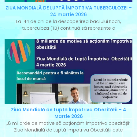
ZIUA MONDIALĂ DE LUPTĂ ÎMPOTRIVA TUBERCULOZEI –
24 martie 2026
La 144 de ani de la descoperirea bacilului Koch,
tuberculoza (TB) continuă să reprezinte o
Ziua Mondială de Luptă Împotriva Obezității – 4
Martie 2026
„8 miliarde de motive să acționăm împotriva obezității”
Ziua Mondială de Luptă Împotriva Obezității este