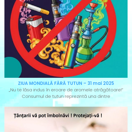
ZIUA MONDIALĂ FĂRĂ TUTUN – 31 mai 2025
„Nu te lăsa indus în eroare de aromele atrăgătoare!”
Consumul de tutun reprezintă una dintre