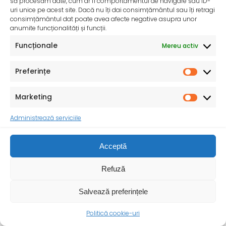
să procesăm date, cum ar fi comportamentul de navigare sau ID-
uri unice pe acest site. Dacă nu îți dai consimțământul sau îți retragi
consimțământul dat poate avea afecte negative asupra unor
anumite funcționalități și funcții.
InfoMama – Ghidul mamei pe parcursul sarcinii și în
Funcționale
Mereu activ
primul an de viață al copilului
De peste 35 de ani, Organizația Salvați Copiii
Preferințe
desfășoară activități dedicate promovării și apărării
drepturilor
Marketing
Administrează serviciile
Acceptă
Refuză
Salvează preferințele
Politică cookie-uri