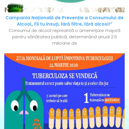
Campania Națională de Prevenție a Consumului de
Alcool„ Fii tu însuți, fără filtre, fără alcool!”
Consumul de alcool reprezintă o amenințare majoră
pentru sănătatea publică, determinând anual 2.6
milioane de