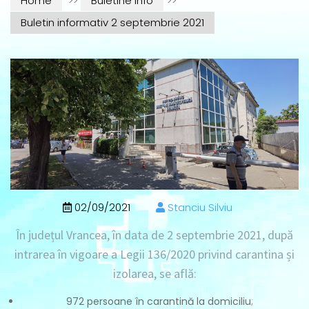
Home
>>
Buletine info
>>
Buletin informativ 2 septembrie 2021
02/09/2021
Stanciu Silviu
În județul Vrancea, în data de
2 septembrie 2021
, după
intrarea în vigoare a Legii 136/2020 privind carantina și
izolarea, se află:
972 persoane în carantină la domiciliu
;