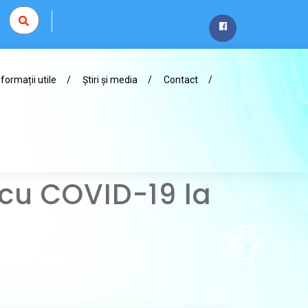
nformații utile
Știri și media
Contact
 cu COVID-19 la