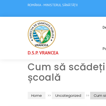
ROMÂNIA - MINISTERUL SĂNĂTĂȚII
De
Po
D.S.P. VRANCEA
Cum să scădeți 
școală
Home
>>
Uncategorized
>>
Cum să 