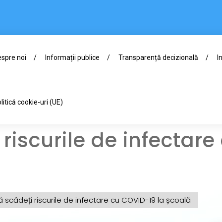
spre noi
Informații publice
Transparență decizională
I
litică cookie-uri (UE)
riscurile de infectare
scădeți riscurile de infectare cu COVID-19 la școală