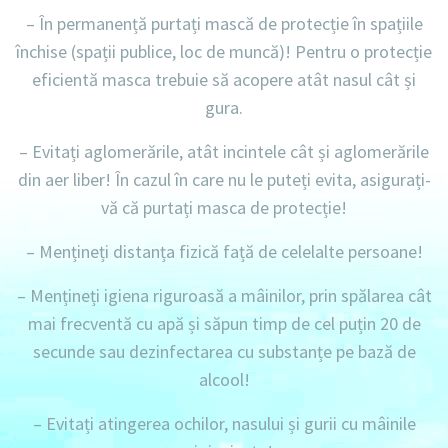
– În permanență
purtați mască de protecție în spațiile
închise (spații publice, loc de muncă)! Pentru o protecție
eficientă masca trebuie să acopere atât nasul cât și
gura.
– Evitați aglomerările, atât incintele cât și aglomerările
din aer liber! În cazul în care nu le puteți evita, asigurați-
vă că purtați masca de protecție!
– Mențineți distanța fizică față de celelalte persoane!
– Mențineți igiena riguroasă a mâinilor, prin spălarea cât
mai frecventă cu apă și săpun timp de cel puțin 20 de
secunde sau dezinfectarea cu substanțe pe bază de
alcool!
– Evitați atingerea ochilor, nasului și gurii cu mâinile