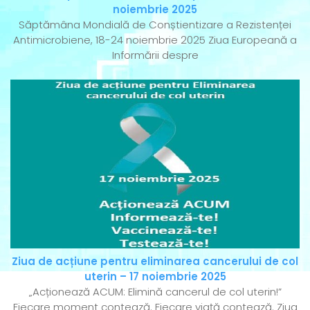
noiembrie 2025
Săptămâna Mondială de Conștientizare a Rezistenței
Antimicrobiene, 18-24 noiembrie 2025 Ziua Europeană a
Informării despre
Ziua de acțiune pentru eliminarea cancerului de col
uterin – 17 noiembrie 2025
„Acționează ACUM: Elimină cancerul de col uterin!”
Fiecare moment contează. Fiecare viață contează. Ziua