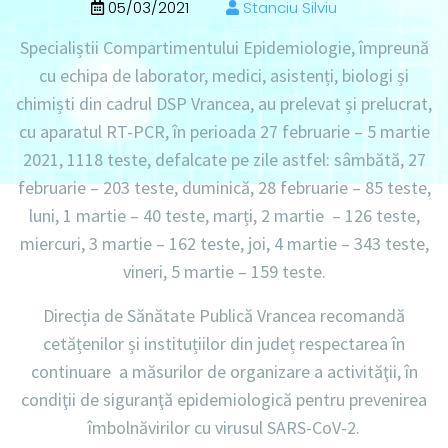
05/03/2021
Stanciu Silviu
Specialiștii Compartimentului Epidemiologie, împreună
cu echipa de laborator, medici, asistenți, biologi și
chimiști din cadrul DSP Vrancea, au prelevat și prelucrat,
cu aparatul RT-PCR, în perioada 27 februarie – 5 martie
2021, 1118 teste, defalcate pe zile astfel: sâmbătă, 27
februarie – 203 teste, duminică, 28 februarie – 85 teste,
luni, 1 martie – 40 teste, marți, 2 martie – 126 teste,
miercuri, 3 martie – 162 teste, joi, 4 martie – 343 teste,
vineri, 5 martie – 159 teste.
Direcția de Sănătate Publică Vrancea recomandă
cetățenilor și instituțiilor din județ respectarea în
continuare a măsurilor de organizare a activităţii, în
condiţii de siguranţă epidemiologică pentru prevenirea
îmbolnăvirilor cu virusul SARS-CoV-2.