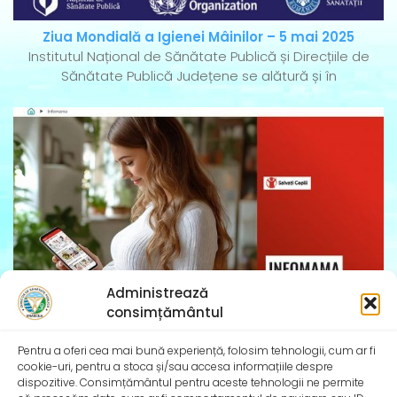
Ziua Mondială a Igienei Mâinilor – 5 mai 2025
Institutul Național de Sănătate Publică și Direcțiile de
Sănătate Publică Județene se alătură și în
Administrează
consimțământul
InfoMama – Ghidul mamei pe parcursul sarcinii și în
Pentru a oferi cea mai bună experiență, folosim tehnologii, cum ar fi
primul an de viață al copilului
cookie-uri, pentru a stoca și/sau accesa informațiile despre
De peste 35 de ani, Organizația Salvați Copiii
dispozitive. Consimțământul pentru aceste tehnologii ne permite
desfășoară activități dedicate promovării și apărării