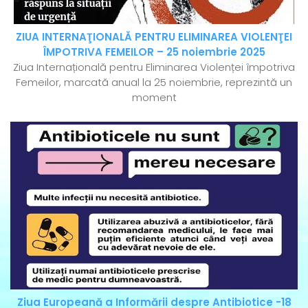
ZIUA INTERNAŢIONALĂ PENTRU ELIMINAREA VIOLENŢEI
ÎMPOTRIVA FEMEILOR – 25 noiembrie 2025
Ziua Internațională pentru Eliminarea Violenței împotriva
Femeilor, marcată anual la 25 noiembrie, reprezintă un
moment
Ziua Europeană a Informării despre Antibiotice -18