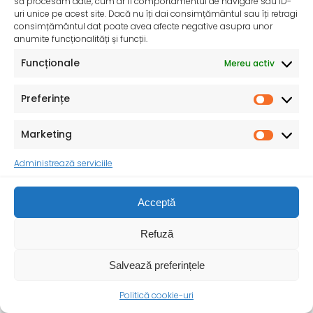
să procesăm date, cum ar fi comportamentul de navigare sau ID-
uri unice pe acest site. Dacă nu îți dai consimțământul sau îți retragi
drepturilor
consimțământul dat poate avea afecte negative asupra unor
anumite funcționalități și funcții.
Funcționale
Mereu activ
Preferințe
Marketing
Administrează serviciile
Acceptă
Refuză
Salvează preferințele
Politică cookie-uri
Ziua Mondială a Sănătății – 7 aprilie 2025