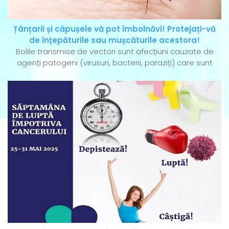
Țânțarii și căpușele vă pot îmbolnăvi! Protejați-vă
de înțepăturile sau mușcăturile acestora!
Bolile transmise de vectori sunt afecțiuni cauzate de
agenți patogeni (virusuri, bacterii, paraziți) care sunt