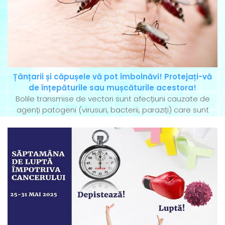
Țânțarii și căpușele vă pot îmbolnăvi! Protejați-vă
de înțepăturile sau mușcăturile acestora!
Bolile transmise de vectori sunt afecțiuni cauzate de
agenți patogeni (virusuri, bacterii, paraziți) care sunt