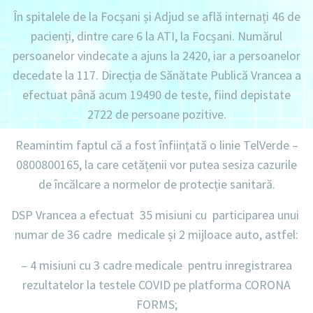
În spitalele de la Focșani și Adjud se află internați 46 de
pacienți, dintre care 6 la ATI, la Focșani. Numărul
persoanelor vindecate a ajuns la 2420, iar a persoanelor
decedate la 117. Direcția de Sănătate Publică Vrancea a
efectuat până acum 19490 de teste, fiind depistate
2722 de persoane pozitive.
Reamintim faptul că a fost înființată o linie TelVerde –
0800800165, la care cetățenii vor putea sesiza cazurile
de încălcare a normelor de protecție sanitară.
DSP Vrancea a efectuat 35 misiuni cu participarea unui
numar de 36 cadre medicale și 2 mijloace auto, astfel
:
– 4 misiuni cu 3 cadre medicale pentru inregistrarea
rezultatelor la testele COVID pe platforma CORONA
FORMS;