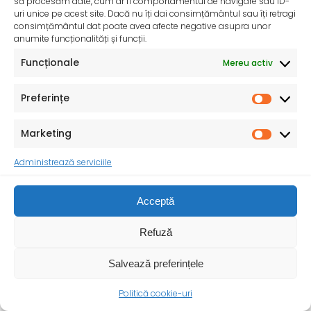
să procesăm date, cum ar fi comportamentul de navigare sau ID-
uri unice pe acest site. Dacă nu îți dai consimțământul sau îți retragi
InfoMama – Ghidul mamei pe parcursul sarcinii și în
consimțământul dat poate avea afecte negative asupra unor
primul an de viață al copilului
anumite funcționalități și funcții.
De peste 35 de ani, Organizația Salvați Copiii
Funcționale
Mereu activ
desfășoară activități dedicate promovării și apărării
drepturilor
Preferințe
Marketing
Administrează serviciile
Acceptă
Refuză
Salvează preferințele
Politică cookie-uri