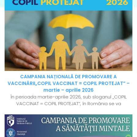
CAMPANIA NAȚIONALĂ DE PROMOVARE A
VACCINĂRII„COPIL VACCINAT = COPIL PROTEJAT” –
martie – aprilie 2026
În perioada martie-aprilie 2026, sub sloganul „COPIL
VACCINAT = COPIL PROTEJAT”, în România se va