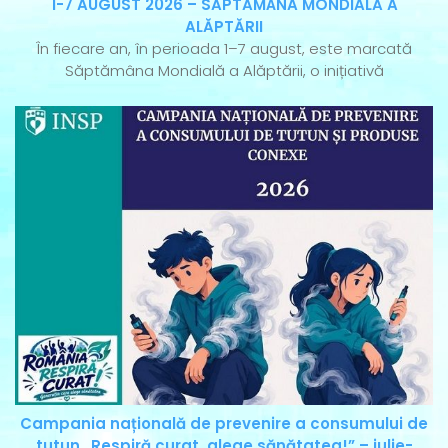
1-7 AUGUST 2026 – SĂPTĂMÂNA MONDIALĂ A
ALĂPTĂRII
În fiecare an, în perioada 1–7 august, este marcată
Săptămâna Mondială a Alăptării, o inițiativă
Campania națională de prevenire a consumului de
tutun „Respiră curat, alege sănătatea!” – iulie-