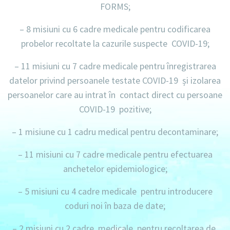
FORMS;
– 8 misiuni
cu
6 cadre medicale
pentru codificarea
probelor recoltate la cazurile suspecte
COVID-19
;
– 11 misiuni
cu
7 cadre medicale
pentru înregistrarea
datelor privind persoanele testate
COVID-19
și izolarea
persoanelor care au intrat în contact direct cu persoane
COVID-19
pozitive;
– 1 misiune
cu
1 cadru medical
pentru decontaminare;
– 11 misiuni
cu
7 cadre medicale
pentru efectuarea
anchetelor epidemiologice;
– 5 misiuni
cu
4 cadre medicale
pentru introducere
coduri noi în baza de date;
– 2 misiuni
cu
2 cadre medicale
pentru recoltarea de