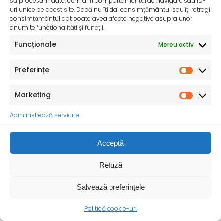
să procesăm date, cum ar fi comportamentul de navigare sau ID-
uri unice pe acest site. Dacă nu îți dai consimțământul sau îți retragi
consimțământul dat poate avea afecte negative asupra unor
anumite funcționalități și funcții.
Funcționale
Mereu activ
Preferințe
InfoMama – Ghidul mamei pe parcursul sarcinii și în
Marketing
primul an de viață al copilului
De peste 35 de ani, Organizația Salvați Copiii
Administrează serviciile
desfășoară activități dedicate promovării și apărării
drepturilor
Acceptă
Refuză
Salvează preferințele
Politică cookie-uri