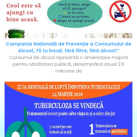
Campania Națională de Prevenție a Consumului de
Alcool„ Fii tu însuți, fără filtre, fără alcool!”
Consumul de alcool reprezintă o amenințare majoră
pentru sănătatea publică, determinând anual 2.6
milioane de