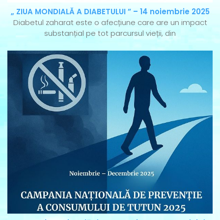
„ ZIUA MONDIALĂ A DIABETULUI ” – 14 noiembrie 2025
Diabetul zaharat este o afecțiune care are un impact
substanțial pe tot parcursul vieții, din