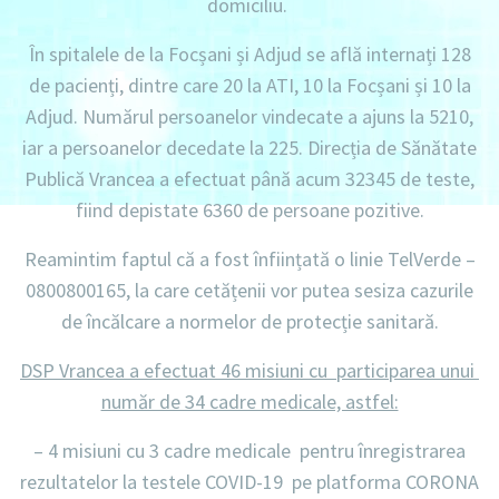
domiciliu
.
În spitalele de la Focșani și Adjud se află internați
128
de pacienți
, dintre care
20 la ATI
,
10 la Focșani
și
10 la
Adjud.
Numărul persoanelor vindecate a ajuns la 5210
,
iar a
persoanelor decedate la 225
. Direcția de Sănătate
Publică Vrancea a efectuat până acum
32345 de teste
,
fiind depistate
6360 de persoane pozitive.
Reamintim faptul că a fost înființată o linie
TelVerde –
0800800165
, la care cetățenii vor putea sesiza cazurile
de încălcare a normelor de protecție sanitară.
DSP Vrancea a efectuat 46 misiuni cu participarea unui
număr de 34 cadre medicale, astfel:
– 4 misiuni
cu
3 cadre medicale
pentru înregistrarea
rezultatelor la testele
COVID-19
pe platforma CORONA