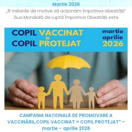
Martie 2026
„8 miliarde de motive să acționăm împotriva obezității”
Ziua Mondială de Luptă Împotriva Obezității este
CAMPANIA NAȚIONALĂ DE PROMOVARE A
VACCINĂRII„COPIL VACCINAT = COPIL PROTEJAT” –
martie – aprilie 2026