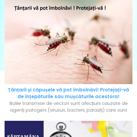
Țânțarii și căpușele vă pot îmbolnăvi! Protejați-vă
de înțepăturile sau mușcăturile acestora!
Bolile transmise de vectori sunt afecțiuni cauzate de
agenți patogeni (virusuri, bacterii, paraziți) care sunt