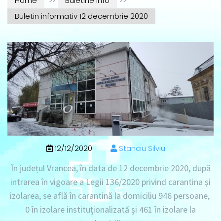
Home
>>
Buletine info
>>
Buletin informativ 12 decembrie 2020
12/12/2020
Stanciu Silviu
În județul Vrancea, în data de
12 decembrie 2020
, după
intrarea în vigoare a Legii 136/2020 privind carantina și
izolarea, se află în
carantină la domiciliu 946 persoane
,
0 în izolare instituționalizată
și
461 în izolare la