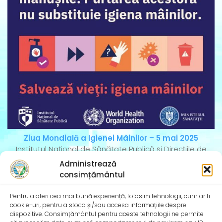
Ziua Mondială a Igienei Mâinilor – 5 mai 2025
Institutul Național de Sănătate Publică și Direcțiile de
Sănătate Publică Județene se alătură și în
Administrează
consimțământul
Pentru a oferi cea mai bună experiență, folosim tehnologii, cum ar fi
cookie-uri, pentru a stoca și/sau accesa informațiile despre
dispozitive. Consimțământul pentru aceste tehnologii ne permite