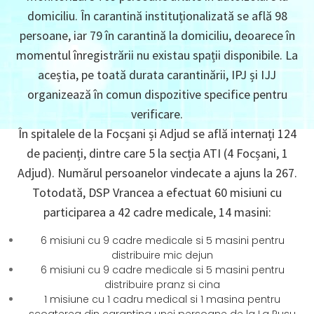
domiciliu. În carantină instituționalizată se află 98
persoane, iar 79 în carantină la domiciliu, deoarece în
momentul înregistrării nu existau spații disponibile. La
aceștia, pe toată durata carantinării, IPJ și IJJ
organizează în comun dispozitive specifice pentru
verificare.
În spitalele de la Focșani și Adjud se află internați 124
de pacienți, dintre care 5 la secția ATI (4 Focșani, 1
Adjud). Numărul persoanelor vindecate a ajuns la 267.
Totodată, DSP Vrancea a efectuat 60 misiuni cu
participarea a 42 cadre medicale, 14 masini:
6 misiuni cu 9 cadre medicale si 5 masini pentru
distribuire mic dejun
6 misiuni cu 9 cadre medicale si 5 masini pentru
distribuire pranz si cina
1 misiune cu 1 cadru medical si 1 masina pentru