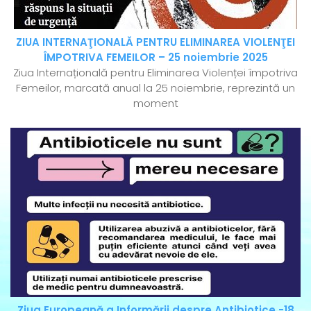
ZIUA INTERNAŢIONALĂ PENTRU ELIMINAREA VIOLENŢEI
ÎMPOTRIVA FEMEILOR – 25 noiembrie 2025
Ziua Internațională pentru Eliminarea Violenței împotriva
Femeilor, marcată anual la 25 noiembrie, reprezintă un
moment
Ziua Europeană a Informării despre Antibiotice -18