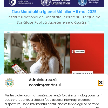
Ziua Mondială a Igienei Mâinilor – 5 mai 2025
Institutul Național de Sănătate Publică și Direcțiile de
Sănătate Publică Județene se alătură și în
Administrează
consimțământul
InfoMama – Ghidul mamei pe parcursul sarcinii și în
Pentru a oferi cea mai bună experiență, folosim tehnologii, cum ar fi
primul an de viață al copilului
cookie-uri, pentru a stoca și/sau accesa informațiile despre
De peste 35 de ani, Organizația Salvați Copiii
dispozitive. Consimțământul pentru aceste tehnologii ne permite