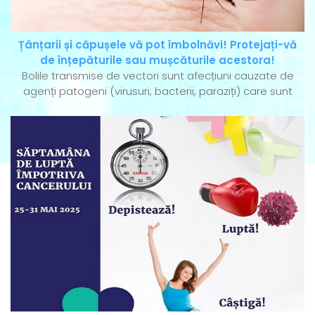
Țânțarii și căpușele vă pot îmbolnăvi! Protejați-vă
de înțepăturile sau mușcăturile acestora!
Bolile transmise de vectori sunt afecțiuni cauzate de
agenți patogeni (virusuri, bacterii, paraziți) care sunt