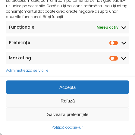
să procesăm date, cum ar fi comportamentul de navigare sau ID-
desfășoară activități dedicate promovării și apărării
uri unice pe acest site. Dacă nu îți dai consimțământul sau îți retragi
drepturilor
consimțământul dat poate avea afecte negative asupra unor
anumite funcționalități și funcții.
Funcționale
Mereu activ
Preferințe
Marketing
Administrează serviciile
Acceptă
Refuză
Salvează preferințele
Politică cookie-uri
Ziua Mondială a Sănătății – 7 aprilie 2025