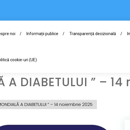
spre noi
Informații publice
Transparență decizională
I
litică cookie-uri (UE)
 A DIABETULUI ” – 14
MONDIALĂ A DIABETULUI ” – 14 noiembrie 2025