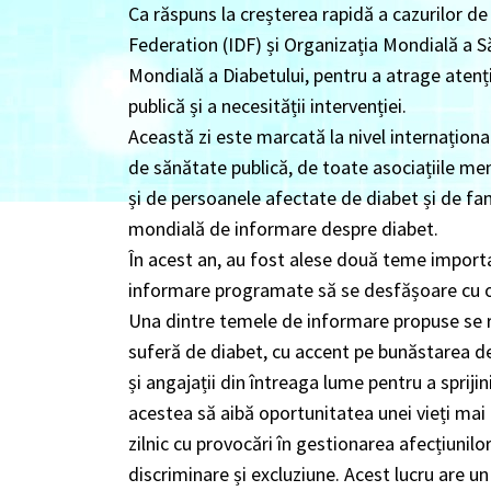
Ca răspuns la creșterea rapidă a cazurilor de
Federation (IDF) și Organizația Mondială a S
Mondială a Diabetului, pentru a atrage atenț
publică și a necesității intervenției.
Această zi este marcată la nivel internațional
de sănătate publică, de toate asociațiile mem
și de persoanele afectate de diabet și de fa
mondială de informare despre diabet.
În acest an, au fost alese două teme importan
informare programate să se desfășoare cu oc
Una dintre temele de informare propuse se r
suferă de diabet, cu accent pe bunăstarea de
și angajații din întreaga lume pentru a spriji
acestea să aibă oportunitatea unei vieți mai
zilnic cu provocări în gestionarea afecțiunilo
discriminare și excluziune. Acest lucru are un