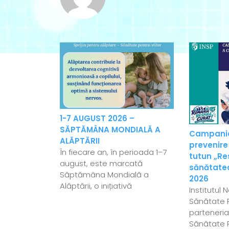
1-7 AUGUST 2026 –
SĂPTĂMÂNA MONDIALĂ A
Campania
ALĂPTĂRII
prevenire
În fiecare an, în perioada 1–7
tutun „Re
august, este marcată
sănătatea
Săptămâna Mondială a
2026
Alăptării, o inițiativă
Institutul 
Sănătate P
parteneriat
Sănătate P