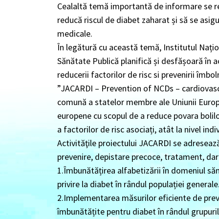
Cealaltă temă importantă de informare se ref
reducă riscul de diabet zaharat și să se asigu
medicale.
În legătură cu această temă, Institutul Națio
Sănătate Publică planifică și desfășoară în a
reducerii factorilor de risc si prevenirii îmbol
”JACARDI – Prevention of NCDs – cardiovascu
comună a statelor membre ale Uniunii Europe
europene cu scopul de a reduce povara bolilo
a factorilor de risc asociați, atât la nivel indiv
Activităţile proiectului JACARDI se adresează 
prevenire, depistare precoce, tratament, dar 
1.Îmbunătățirea alfabetizării în domeniul săn
privire la diabet în rândul populației generale
2.Implementarea măsurilor eficiente de preven
îmbunătățite pentru diabet în rândul grupurilo