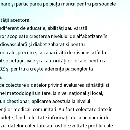
onare și participarea pe piața muncii pentru persoanele
ităţii acestora.
ndiferent de educație, abilități sau vârstă.
ror scop este creșterea nivelului de alfabetizare în
rdiovasculară şi diabet zaharat și pentru
edicale, precum și a capacității de răspuns atât la
 societății civile și al autorităților locale, pentru a
DZ și pentru a crește aderenţa pacienţilor la
ă.
de colectare a datelor privind evaluarea sănătății și
ei metodologii unitare, la nivel naţional și local,
un chestionar; aplicarea acestuia la nivelul
tenților medicali comunitari. Au fost colectate date în
 judeţe, fiind colectate informații de la un număr de
ei datelor colectate au fost dezvoltate profiluri ale