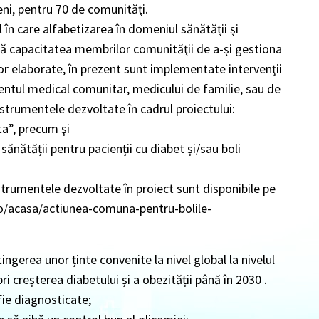
eni, pentru 70 de comunități.
 în care alfabetizarea în domeniul sănătății și
ză capacitatea membrilor comunităţii de a-și gestiona
rilor elaborate, în prezent sunt implementate intervenţii
tentul medical comunitar, medicului de familie, sau de
instrumentele dezvoltate în cadrul proiectului:
ta”, precum şi
ănătății pentru pacienții cu diabet și/sau boli
nstrumentele dezvoltate în proiect sunt disponibile pe
.ro/acasa/actiunea-comuna-pentru-bolile-
ingerea unor ținte convenite la nivel global la nivelul
i creșterea diabetului și a obezității până în 2030 .
fie diagnosticate;