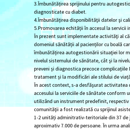
3.Îmbunătățirea sprijinului pentru autogesti
diagnosticate cu diabet.
4.Îmbunătățirea disponibilităţii datelor şi cal
5.Promovarea echității în accesul la servicii i
În prezent sunt implementate activităţi al că
domeniul sănătății al pacienților cu boală ca
îmbunătățirea autogestionării situaţiei lor m
nivelul sistemului de sănătate, cât şi la nivelul
preveni și diagnostica precoce complicațiile 
tratament și la modificări ale stilului de viaț
În acest context, s-a desfăşurat activitatea 
accesului la serviciile de sănătate conform un
utilizând un instrument predefinit, respectiv 
comunităţii a fost realizată cu sprijinul asis
1-2 unități adminitrativ-teritoriale din 37 de
aproximativ 7.000 de persoane. În urma analiz