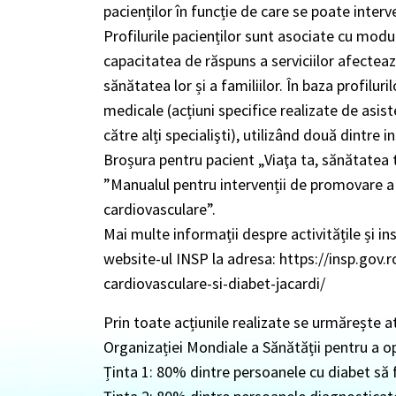
pacienților în funcție de care se poate interv
Profilurile pacienților sunt asociate cu modul
capacitatea de răspuns a serviciilor afectea
sănătatea lor și a familiilor. În baza profilu
medicale (acțiuni specifice realizate de asis
către alți specialişti), utilizând două dintre 
Broșura pentru pacient „Viaţa ta, sănătatea 
”Manualul pentru intervenții de promovare a s
cardiovasculare”.
Mai multe informații despre activitățile și i
website-ul INSP la adresa: https://insp.gov
cardiovasculare-si-diabet-jacardi/
Prin toate acțiunile realizate se urmărește at
Organizației Mondiale a Sănătății pentru a opr
Ținta 1: 80% dintre persoanele cu diabet să 