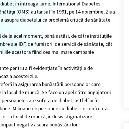
 diabet în întreaga lume, International Diabetes
ănătății (OMS) au lansat în 1991, pe 14 noiembrie, Ziua
ia asupra diabetului ca problemă critică de sănătate
 de la acel moment, până astăzi, de către instituțiile
bre ale IDF, de furnizorii de servicii de sănătate, cât
miliile acestora fiind cea mai mare campanie
te pentru a fi evidențiate în activitățile de
azia acestei zile.
eferă la asigurarea bunăstării persoanelor care
 la locul de muncă. Se face un apel către angajatorii
ni persoanele care suferă de diabet, astfel încât
 bune. Milioane de persoane cu diabet se confruntă
r lor la locul de muncă, inclusiv stigmatizare,
 impact negativ asupra bunăstării lor.