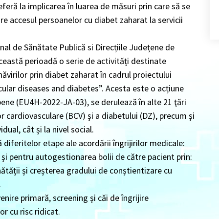
eră la implicarea în luarea de măsuri prin care să se
re accesul persoanelor cu diabet zaharat la servicii
nal de Sănătate Publică si Direcțiile Județene de
ceastă perioadă o serie de activități destinate
năvirilor prin diabet zaharat în cadrul proiectului
lar diseases and diabetes”. Acesta este o acțiune
ne (EU4H-2022-JA-03), se derulează în alte 21 ţări
r cardiovasculare (BCV) și a diabetului (DZ), precum şi
idual, cât și la nivel social.
diferitelor etape ale acordării îngrijirilor medicale:
și pentru autogestionarea bolii de către pacient prin:
ătății și creșterea gradului de conștientizare cu
.
ire primară, screening și căi de îngrijire
r cu risc ridicat.