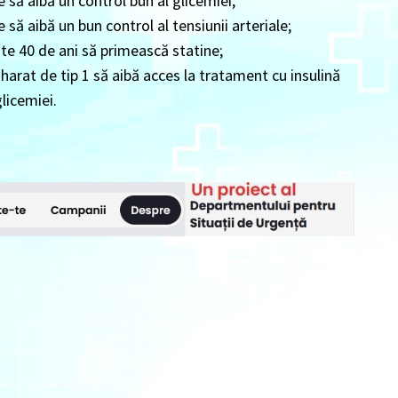
 să aibă un control bun al glicemiei;
să aibă un bun control al tensiunii arteriale;
te 40 de ani să primească statine;
harat de tip 1 să aibă acces la tratament cu insulină
glicemiei.