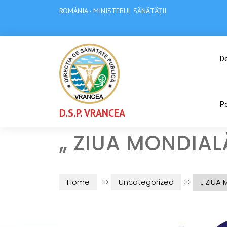
ROMÂNIA - MINISTERUL SĂNĂTĂȚII
De
Po
D.S.P. VRANCEA
„ ZIUA MONDIALĂ
Home
>>
Uncategorized
>>
„ ZIUA 