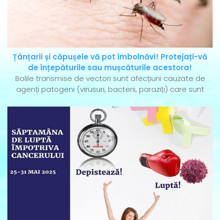
Țânțarii și căpușele vă pot îmbolnăvi! Protejați-vă
de înțepăturile sau mușcăturile acestora!
Bolile transmise de vectori sunt afecțiuni cauzate de
agenți patogeni (virusuri, bacterii, paraziți) care sunt