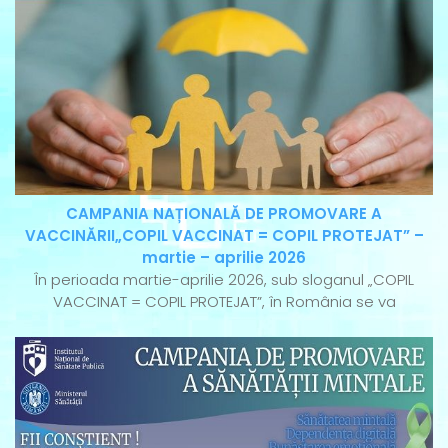
CAMPANIA NAȚIONALĂ DE PROMOVARE A
VACCINĂRII„COPIL VACCINAT = COPIL PROTEJAT” –
martie – aprilie 2026
În perioada martie-aprilie 2026, sub sloganul „COPIL
VACCINAT = COPIL PROTEJAT”, în România se va