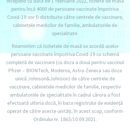
Începând cu data de 1 februarie 2022, tichete de masă
pentru încă
4000
de persoane vaccinate împotriva
Covid-19 vor fi distribuite către
centrele de vaccinare,
cabinetele medicilor de familie, ambulatoriile de
specialitate.
Reamintim că
tichetele de masă se acordă acelor
persoane vaccinate împotriva Covid-19
cu schemă
completă de vaccinare (cu doza a doua pentru vaccinul
Pfizer – BIONTech, Moderna, Astra-Zeneca sau doza
unică Johnson&Johnson)
de către
centrele de
vaccinare, cabinetele medicilor de familie, respectiv
ambulatoriile de specialitate
în cadrul cărora a fost
efectuată ultima doză, în baza registrului de evidență
operat de către aceste unități, în acest scop, conform
Ordinului nr. 1863/10.09.2021.