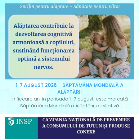
1-7 AUGUST 2026 – SĂPTĂMÂNA MONDIALĂ A
ALĂPTĂRII
În fiecare an, în perioada 1–7 august, este marcată
Săptămâna Mondială a Alăptării, o inițiativă