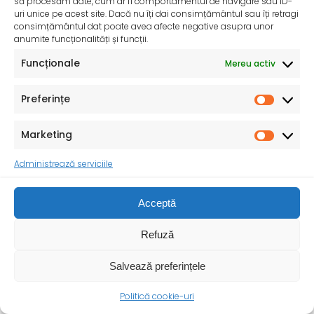
să procesăm date, cum ar fi comportamentul de navigare sau ID-
uri unice pe acest site. Dacă nu îți dai consimțământul sau îți retragi
Ziua Mondială a Sănătății – 7 aprilie 2025
consimțământul dat poate avea afecte negative asupra unor
anumite funcționalități și funcții.
Sănătatea mamei și copilului – o prioritate pentru un
viitor durabil ! Cu ocazia Zilei
Funcționale
Mereu activ
Preferințe
Marketing
Administrează serviciile
Acceptă
Refuză
Salvează preferințele
Anunț proiect SMIS 339395 pentru primării din
mediul rural
Politică cookie-uri
Ministerul Sanatatii a publicat pe site urmatorul anunț