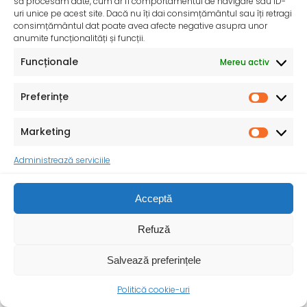
să procesăm date, cum ar fi comportamentul de navigare sau ID-
uri unice pe acest site. Dacă nu îți dai consimțământul sau îți retragi
consimțământul dat poate avea afecte negative asupra unor
anumite funcționalități și funcții.
Funcționale
Mereu activ
Preferințe
Ziua Mondială a Sănătății – 7 aprilie 2025
Marketing
Sănătatea mamei și copilului – o prioritate pentru un
viitor durabil ! Cu ocazia Zilei
Administrează serviciile
Acceptă
Refuză
Salvează preferințele
Politică cookie-uri