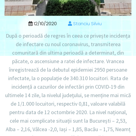
12/10/2020
Stanciu Silviu
După o perioadă de regres în ceea ce privește incidența
de infectare cu noul coronavirus, transmiterea
comunitară din ultima perioadă a determinat, din
păcate, o ascensiune a ratei de infectare. Vrancea
înregistrează de la debutul epidemiei 2950 persoane
infectate, la o populație de 340.310 locuitori. Rata de
incidență a cazurilor de infectări prin COVID-19 din
ultimele 14 zile, la nivelul judeţului, se menține mai mică
de 1/1.000 locuitori, respectiv 0,81, valoare valabilă
pentru data de 12 octombrie 2020. La nivel național,
cele mai complicate situații sunt la București – 2,53,
Alba – 2,16, Vâlcea -2,0, Iași – 1,85, Bacău – 1,75, Neamț