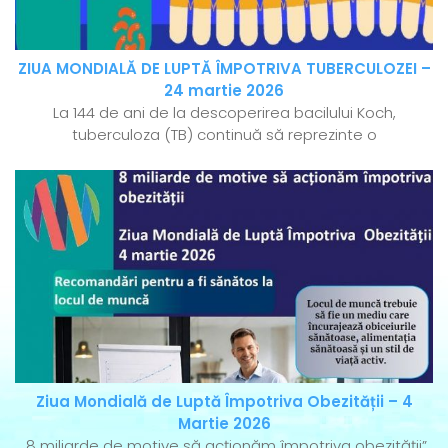
ZIUA MONDIALĂ DE LUPTĂ ÎMPOTRIVA TUBERCULOZEI –
24 martie 2026
La 144 de ani de la descoperirea bacilului Koch,
tuberculoza (TB) continuă să reprezinte o
Ziua Mondială de Luptă Împotriva Obezității – 4
Martie 2026
„8 miliarde de motive să acționăm împotriva obezității”