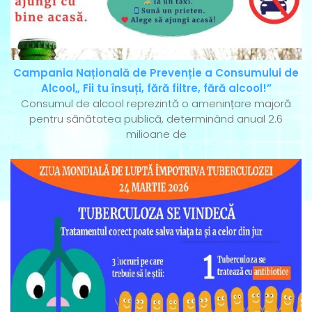
Campania Națională de Prevenție a Consumului de
Alcool„ Fii tu însuți, fără filtre, fără alcool!”
Consumul de alcool reprezintă o amenințare majoră
pentru sănătatea publică, determinând anual 2.6
milioane de