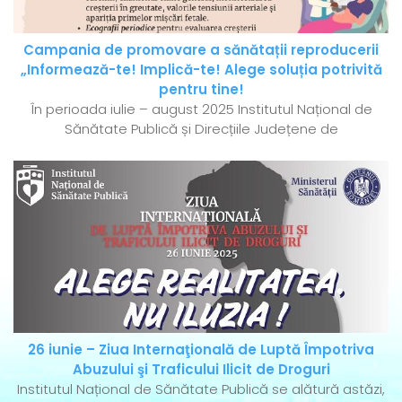
Campania de promovare a sănătații reproducerii
„Informează-te! Implică-te! Alege soluția potrivită
pentru tine!
În perioada iulie – august 2025 Institutul Național de
Sănătate Publică și Direcțiile Județene de
26 iunie – Ziua Internaţională de Luptă Împotriva
Abuzului şi Traficului Ilicit de Droguri
Institutul Național de Sănătate Publică se alătură astăzi,