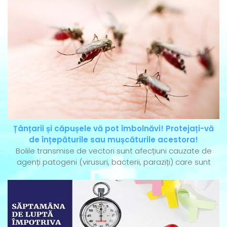
Țânțarii și căpușele vă pot îmbolnăvi! Protejați-vă
de înțepăturile sau mușcăturile acestora!
Bolile transmise de vectori sunt afecțiuni cauzate de
agenți patogeni (virusuri, bacterii, paraziți) care sunt