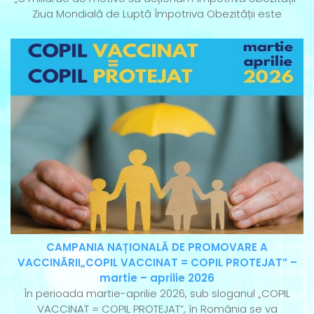
Ziua Mondială de Luptă Împotriva Obezității este
CAMPANIA NAȚIONALĂ DE PROMOVARE A
VACCINĂRII„COPIL VACCINAT = COPIL PROTEJAT” –
martie – aprilie 2026
În perioada martie-aprilie 2026, sub sloganul „COPIL
VACCINAT = COPIL PROTEJAT”, în România se va