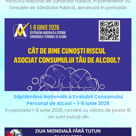
Institutul Național de Sănătate Publică, în parteneriat cu
Direcțiile de Sănătate Publică, derulează în perioada
Săptămâna Națională a Evaluării Consumului
Personal de Alcool – 1-8 iunie 2026
În perioada 1-8 iunie 2026, românii cu vârsta de peste 18
ani sunt invitați din