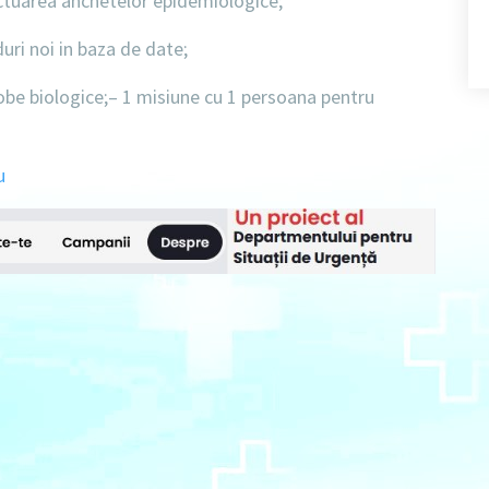
ctuarea anchetelor epidemiologice;
uri noi in baza de date;
obe biologice;
– 1 misiune cu 1 persoana pentru
u