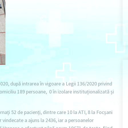
020, după intrarea în vigoare a Legii 136/2020 privind
domiciliu 189 persoane, 0 în izolare instituționalizată și
ernați 52 de pacienți, dintre care 10 la ATI, 8 la Focșani
r vindecate a ajuns la 2436, iar a persoanelor