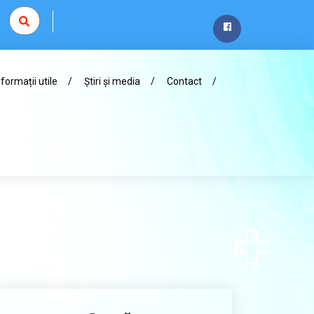
nformații utile
Știri și media
Contact