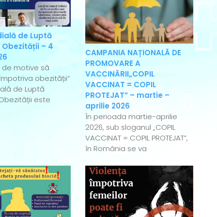
ială de Luptă
 Obezității – 4
CAMPANIA NAȚIONALĂ DE
26
PROMOVARE A
e de motive să
VACCINĂRII„COPIL
mpotriva obezității”
VACCINAT = COPIL
ală de Luptă
PROTEJAT” – martie –
Obezității este
aprilie 2026
În perioada martie-aprilie
2026, sub sloganul „COPIL
VACCINAT = COPIL PROTEJAT”,
în România se va