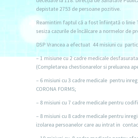
decedate la 118. Direcția de Sănătate Publi
depistate 2753 de persoane pozitive.
Reamintim faptul că a fost înființată o linie
sesiza cazurile de încălcare a normelor de pr
DSP Vrancea a efectuat 44 misiuni cu parti
– 1 misiune cu 2 cadre medicale desfasurata
(Completarea chestionarelor si preluarea apel
– 6 misiuni cu 3 cadre medicale pentru inreg
CORONA FORMS;
– 8 misiuni cu 7 cadre medicale pentru codif
– 8 misiuni cu 8 cadre medicale pentru inreg
izolarea persoanelor care au intrat in conta