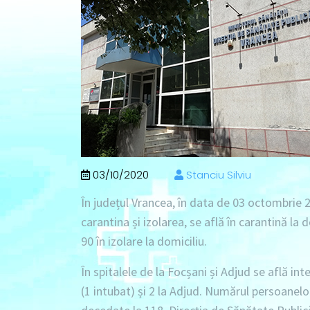
03/10/2020
Stanciu Silviu
În județul Vrancea, în data de 03 octombrie 2
carantina și izolarea, se află în carantină la 
90 în izolare la domiciliu.
În spitalele de la Focșani și Adjud se află int
(1 intubat) și 2 la Adjud. Numărul persoanelo