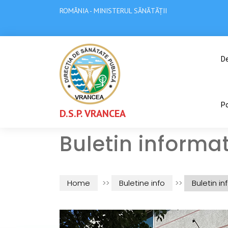
ROMÂNIA - MINISTERUL SĂNĂTĂȚII
De
Po
D.S.P. VRANCEA
Buletin informa
Home
>>
Buletine info
>>
Buletin i