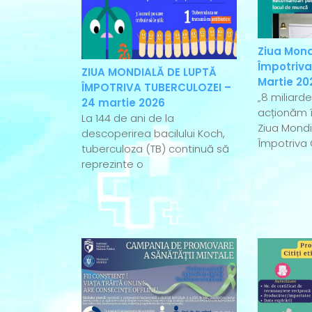
Ziua Mond
Împotriva
ZIUA MONDIALĂ DE LUPTĂ
Martie 20
ÎMPOTRIVA TUBERCULOZEI –
„8 miliard
24 martie 2026
acționăm î
La 144 de ani de la
Ziua Mondi
descoperirea bacilului Koch,
Împotriva 
tuberculoza (TB) continuă să
reprezinte o