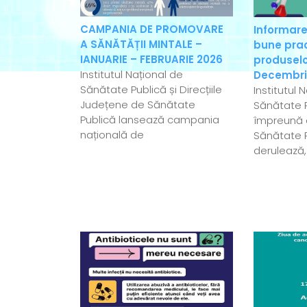
CAMPANIA DE PROMOVARE
Informare
A SĂNĂTĂȚII MINTALE –
bune pract
IANUARIE – FEBRUARIE 2026
produselo
Institutul Național de
Decembri
Sănătate Publică și Direcțiile
Institutul 
Județene de Sănătate
Sănătate P
Publică lansează campania
împreună c
națională de
Sănătate 
derulează,