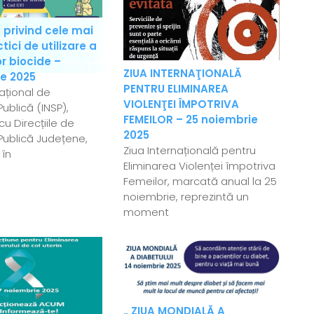
 privind cele mai
ici de utilizare a
r biocide –
ZIUA INTERNAŢIONALĂ
e 2025
PENTRU ELIMINAREA
Național de
VIOLENŢEI ÎMPOTRIVA
ublică (INSP),
FEMEILOR – 25 noiembrie
u Direcțiile de
2025
Publică Județene,
Ziua Internațională pentru
 în
Eliminarea Violenței împotriva
Femeilor, marcată anual la 25
noiembrie, reprezintă un
moment
„ ZIUA MONDIALĂ A