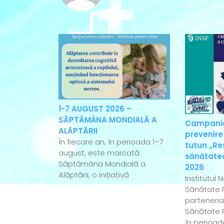
1-7 AUGUST 2026 –
SĂPTĂMÂNA MONDIALĂ A
Campania
ALĂPTĂRII
prevenire
În fiecare an, în perioada 1–7
tutun „Re
august, este marcată
sănătatea
Săptămâna Mondială a
2026
Alăptării, o inițiativă
Institutul 
Sănătate P
parteneriat
Sănătate P
în perioad