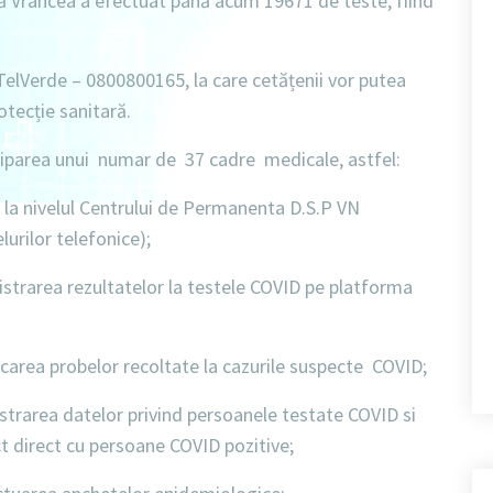
că Vrancea a efectuat până acum 19671 de teste, fiind
 TelVerde – 0800800165, la care cetățenii vor putea
otecție sanitară.
ciparea unui numar de 37 cadre medicale, astfel:
 la nivelul Centrului de Permanenta D.S.P VN
urilor telefonice);
istrarea rezultatelor la testele COVID pe platforma
icarea probelor recoltate la cazurile suspecte COVID;
istrarea datelor privind persoanele testate COVID si
ct direct cu persoane COVID pozitive;