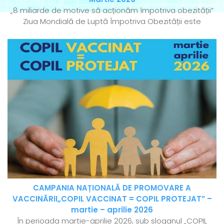
„8 miliarde de motive să acționăm împotriva obezității”
Ziua Mondială de Luptă Împotriva Obezității este
CAMPANIA NAȚIONALĂ DE PROMOVARE A
VACCINĂRII„COPIL VACCINAT = COPIL PROTEJAT” –
martie – aprilie 2026
În perioada martie-aprilie 2026, sub sloganul „COPIL