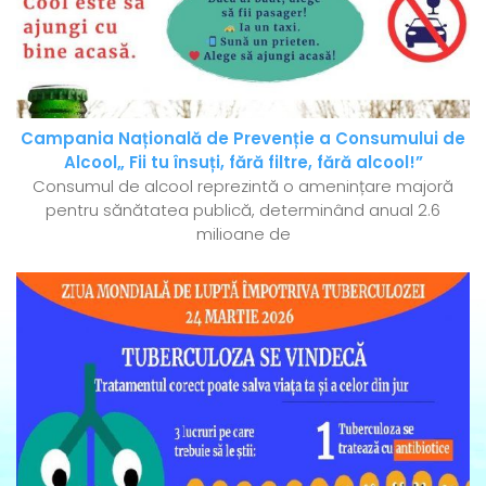
Campania Națională de Prevenție a Consumului de
Alcool„ Fii tu însuți, fără filtre, fără alcool!”
Consumul de alcool reprezintă o amenințare majoră
pentru sănătatea publică, determinând anual 2.6
milioane de