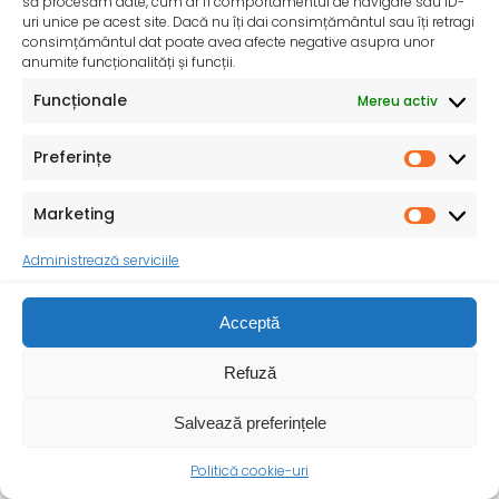
să procesăm date, cum ar fi comportamentul de navigare sau ID-
uri unice pe acest site. Dacă nu îți dai consimțământul sau îți retragi
consimțământul dat poate avea afecte negative asupra unor
anumite funcționalități și funcții.
Funcționale
Mereu activ
Preferințe
InfoMama – Ghidul mamei pe parcursul sarcinii și în
primul an de viață al copilului
Marketing
De peste 35 de ani, Organizația Salvați Copiii
desfășoară activități dedicate promovării și apărării
Administrează serviciile
drepturilor
Acceptă
Refuză
Salvează preferințele
Politică cookie-uri