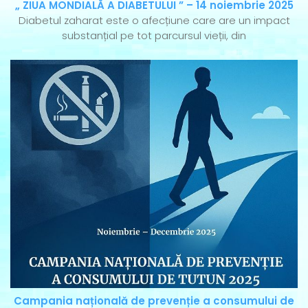
„ ZIUA MONDIALĂ A DIABETULUI ” – 14 noiembrie 2025
Diabetul zaharat este o afecțiune care are un impact
substanțial pe tot parcursul vieții, din
Campania națională de prevenție a consumului de