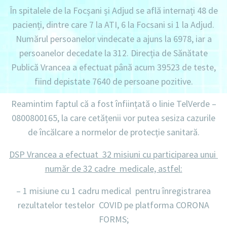
În spitalele de la Focșani și Adjud se află internați
48 de
pacienți,
dintre care
7
la
ATI, 6 la Focsani si 1 la Adjud.
Numărul persoanelor vindecate a ajuns la 6978
, iar a
persoanelor decedate la 312
. Direcția de Sănătate
Publică Vrancea a efectuat până acum
39523 de teste
,
fiind depistate
7640 de persoane pozitive.
Reamintim faptul că a fost înființată o linie
TelVerde –
0800800165
, la care cetățenii vor putea sesiza cazurile
de încălcare a normelor de protecție sanitară.
DSP Vrancea a efectuat 32 misiuni cu participarea unui
număr de 32 cadre medicale, astfel:
– 1 misiune
cu 1 cadru medical pentru înregistrarea
rezultatelor testelor COVID pe platforma CORONA
FORMS;