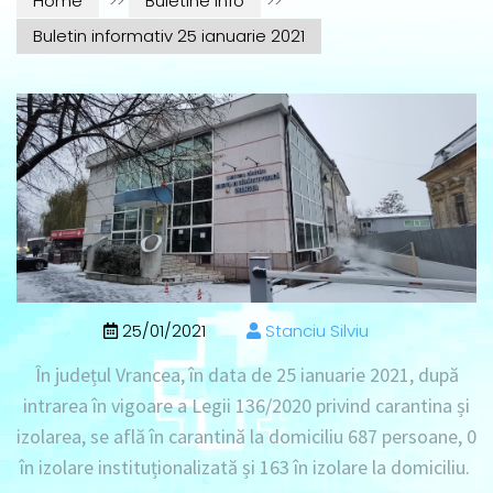
Home
>>
Buletine info
>>
Buletin informativ 25 ianuarie 2021
25/01/2021
Stanciu Silviu
În județul Vrancea, în data de
25 ianuarie 2021
, după
intrarea în vigoare a Legii 136/2020 privind carantina și
izolarea, se află în
carantină la domiciliu 687 persoane
, 0
în izolare instituționalizată
și
163 în izolare la domiciliu
.