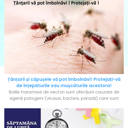
Țânțarii și căpușele vă pot îmbolnăvi! Protejați-vă
de înțepăturile sau mușcăturile acestora!
Bolile transmise de vectori sunt afecțiuni cauzate de
agenți patogeni (virusuri, bacterii, paraziți) care sunt