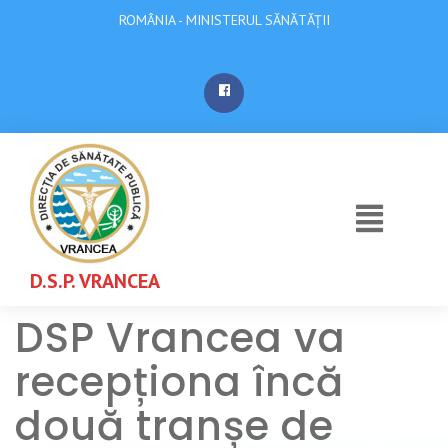
ROMÂNIA - MINISTERUL SĂNĂTĂȚII
D.S.P. VRANCEA
DSP Vrancea va
recepționa încă
două tranșe de