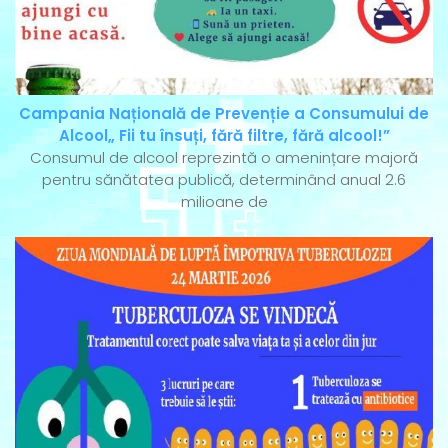
Campania Națională de Prevenție a Consumului de
Alcool„ Fii tu însuți, fără filtre, fără alcool!”
Consumul de alcool reprezintă o amenințare majoră
pentru sănătatea publică, determinând anual 2.6
milioane de