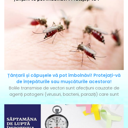
Țânțarii și căpușele vă pot îmbolnăvi! Protejați-vă
de înțepăturile sau mușcăturile acestora!
Bolile transmise de vectori sunt afecțiuni cauzate de
agenți patogeni (virusuri, bacterii, paraziți) care sunt