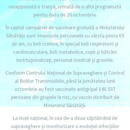
recepționată o tranșă, urmată de o alta programată
pentru data de 26 octombrie.
În cadrul campaniei de vaccinare gratuită a Ministerului
Sănătăţii sunt imunizate persoanele cu vârsta peste 65
de ani, cu boli cronice, în special boli respiratorii şi
cardiovasculare, boli metabolice, copii şi bătrâni
instituţionalizaţi, personal medical şi gravide.
Conform Centrului Național de Supraveghere și Control
al Bolilor Transmisibile, până la jumătatea lunii
octombrie au fost vaccinate antigripal 146.537
persoane din grupele la risc, cu vaccin distribuit de
Ministerul Sănătății.
La nivel național, în cea de-a doua săptămână de
supraveghere și monitorizare a evoluției infecțiilor