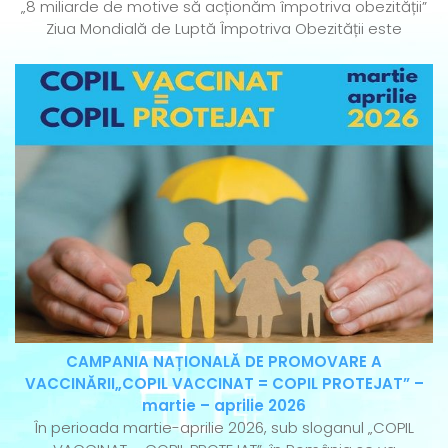
„8 miliarde de motive să acționăm împotriva obezității”
Ziua Mondială de Luptă Împotriva Obezității este
CAMPANIA NAȚIONALĂ DE PROMOVARE A
VACCINĂRII„COPIL VACCINAT = COPIL PROTEJAT” –
martie – aprilie 2026
În perioada martie-aprilie 2026, sub sloganul „COPIL