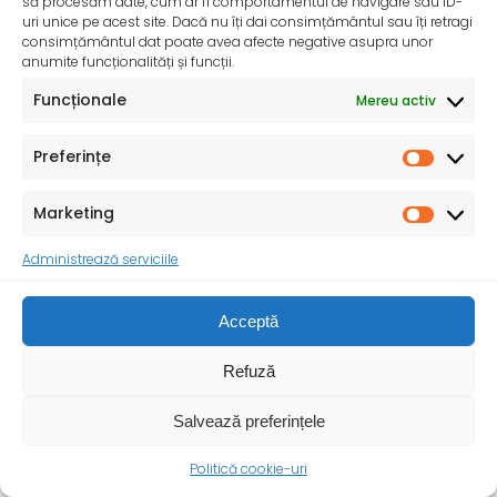
să procesăm date, cum ar fi comportamentul de navigare sau ID-
uri unice pe acest site. Dacă nu îți dai consimțământul sau îți retragi
consimțământul dat poate avea afecte negative asupra unor
anumite funcționalități și funcții.
Funcționale
Mereu activ
Preferințe
Marketing
Administrează serviciile
Ziua Mondială a Igienei Mâinilor – 5 mai 2025
Institutul Național de Sănătate Publică și Direcțiile de
Acceptă
Sănătate Publică Județene se alătură și în
Refuză
Salvează preferințele
Politică cookie-uri