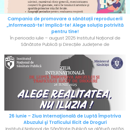
Campania de promovare a sănătații reproducerii
„Informează-te! Implică-te! Alege soluția potrivită
pentru tine!
În perioada iulie – august 2025 Institutul Național de
Sănătate Publică și Direcțiile Județene de
26 iunie – Ziua Internaţională de Luptă Împotriva
Abuzului şi Traficului Ilicit de Droguri
Institutul Național de Sănătate Publică se alătură astăzi,